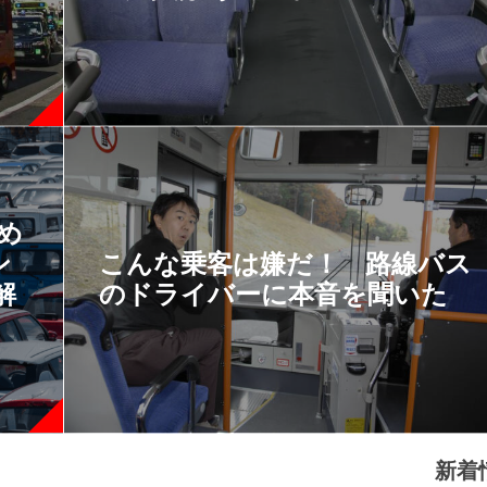
すめ
ン
こんな乗客は嫌だ！ 路線バス
解
のドライバーに本音を聞いた
新着