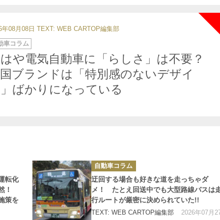
26年08月08日
TEXT: WEB CARTOP編集部
動車コラム
もはや電気自動車に「らしさ」は不要？
中国ブランドは「特別感のないデザイ
ン」ばかりになっている
カ
自動車コラム
テ
ゴ
運転化
迂回する場合も好きな道を走っちゃダ
リ
ー
当然！
メ！ たとえ回送中でも大型路線バスは
施策を
行ルートが厳密に決められていた!!
2026年07月2
TEXT: WEB CARTOP編集部