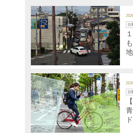
20
カ
自
テ
ゴ
１
リ
ー
20
カ
自
テ
ゴ
リ
ー
青