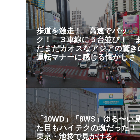
歩道を激走！ 高速でバッ
ク！ ３車線に５台並び！ 
だまだカオスなアジアの驚き
運転マナーに感じる懐かしさ
「10WD」「8WS」ゆる〜い
た目もハイテクの塊だった
東京・池袋で見かける