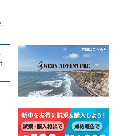
た
本編はこちら
ジ
け