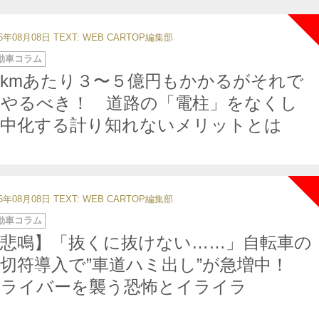
26年08月08日
TEXT: WEB CARTOP編集部
動車コラム
kmあたり３〜５億円もかかるがそれで
もやるべき！ 道路の「電柱」をなくし
地中化する計り知れないメリットとは
26年08月08日
TEXT: WEB CARTOP編集部
動車コラム
【悲鳴】「抜くに抜けない……」自転車の
切符導入で”車道ハミ出し”が急増中！
ドライバーを襲う恐怖とイライラ