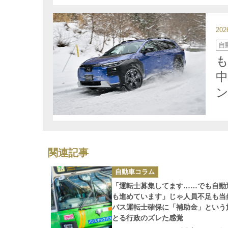
20
カ
自
テ
ゴ
リ
ー
関連記事
カ
自動車コラム
テ
ゴ
「運転士募集してます……でも自動
リ
ー
も進めています」じゃ人員不足も
バス運転士確保に「補助金」という
とる行政のズレた感覚