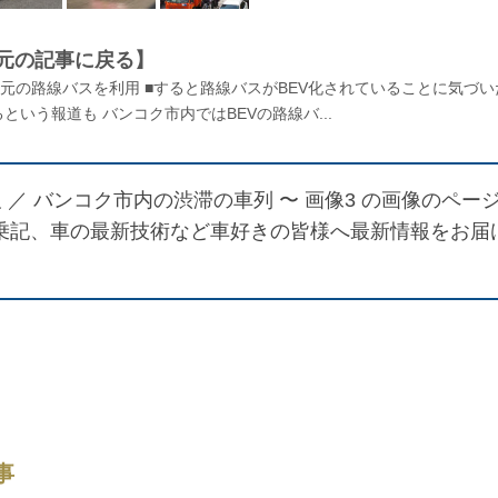
元の記事に戻る】
元の路線バスを利用 ■すると路線バスがBEV化されていることに気づい
いう報道も バンコク市内ではBEVの路線バ...
 ／
バンコク市内の渋滞の車列 〜 画像3
の画像のペー
や試乗記、車の最新技術など車好きの皆様へ最新情報をお届
事