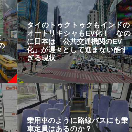
タイのトゥクトゥクもインドの
オートリキシャもEV化！ なの
ま
に日本は「公共交通機関のEV
の
化」が遅々として進まない酷す
ぎる現状
見
！
乗用車のように路線バスにも乗
車定員はあるのか？