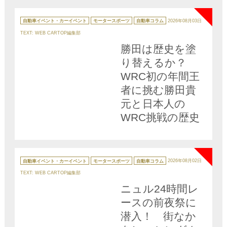
NEW
カ
テ
自動車イベント・カーイベント
モータースポーツ
自動車コラム
2026年08月03日
ゴ
リ
TEXT: WEB CARTOP編集部
ー
勝田は歴史を塗
り替えるか？
WRC初の年間王
者に挑む勝田貴
元と日本人の
WRC挑戦の歴史
NEW
カ
テ
自動車イベント・カーイベント
モータースポーツ
自動車コラム
2026年08月02日
ゴ
リ
TEXT: WEB CARTOP編集部
ー
ニュル24時間レ
ースの前夜祭に
潜入！ 街なか