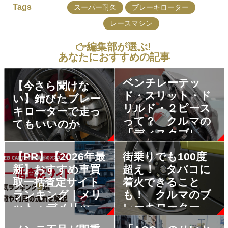
Tags
スーパー耐久
ブレーキローター
レースマシン
編集部が選ぶ!
あなたにおすすめの記事
ベンチレーテッ
【今さら聞けな
ド・スリット・ド
い】錆びたブレー
リルド・２ピース
キローターで走っ
って？ クルマの
てもいいのか
「ディスクブレー
キ」をわかりやす
【PR】【2026年最
街乗りでも100度
く解説
新】おすすめ車買
超え！ タバコに
取一括査定サイト
着火できること
ランキング｜メリ
も！ クルマのブ
ット・デメリット
レーキローターの
も解説
温度は想像を絶す