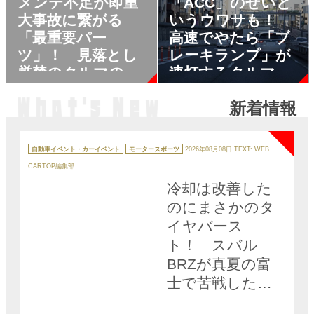
メンテ不足が即重
「ACC」のせいと
るレベルだった
大事故に繋がる
いうウワサも！
「最重要パー
高速でやたら「ブ
ツ」！ 見落とし
レーキランプ」が
厳禁のクルマのブ
連灯するクルマを
レーキの代表的な
見かけるワケ
新着情報
不具合９つ
NEW
カ
テ
自動車イベント・カーイベント
モータースポーツ
2026年08月08日
TEXT: WEB
ゴ
リ
CARTOP編集部
ー
冷却は改善した
のにまさかのタ
イヤバース
ト！ スバル
BRZが真夏の富
士で苦戦した理
由とは