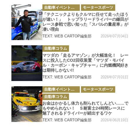
カ
自動車イベント・カーイベント
モータースポーツ
テ
ゴ
「テクニックよりもクルマに任せて走ったほう
リ
が速い！」 トップラリードライバーの鎌田が
ー
レース参戦で思い知った「スバルの量産車」が
凄い理由
2026年07月04日
TEXT: WEB CARTOP編集部
カ
自動車コラム
テ
ゴ
マツダの「走るアマゾン」が大幅進化！ レー
リ
スに投入したCO2回収装置「マツダ・モバイ
ー
ル・カーボン・キャプチャー」に内燃機関好き
は期待しかない!!
2026年07月01日
TEXT: WEB CARTOP編集部
カ
自動車イベント・カーイベント
モータースポーツ
テ
ゴ
自動車コラム
リ
ー
お金はかかるし体力も削られてしんどい……で
もやめられない！ Ｓ耐富士24時間レースに
魅了されるドライバーが続出するワケ
2026年06月19日
TEXT: WEB CARTOP編集部