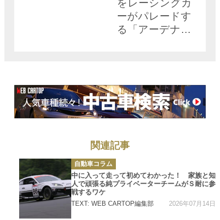
をレーシングカ
ーがパレードす
る「アーデナウ
ワー・レーシン
グデー」の盛り
上がりっぷりに
感動【みどり独
乙通信】
関連記事
カ
自動車コラム
テ
ゴ
中に入って走って初めてわかった！ 家族と知
リ
人で頑張る純プライベーターチームがＳ耐に参
ー
戦するワケ
2026年07月14日
TEXT: WEB CARTOP編集部