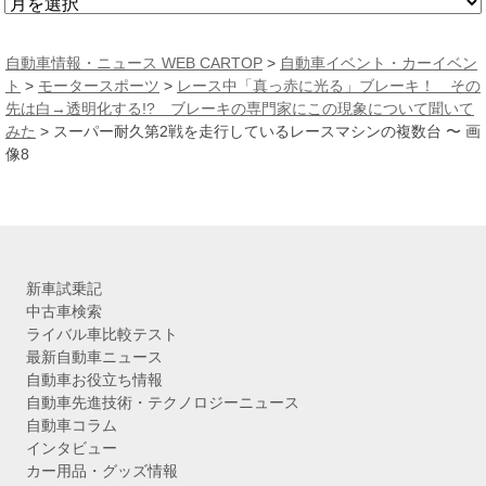
ア
ー
カ
自動車情報・ニュース WEB CARTOP
>
自動車イベント・カーイベン
イ
ト
>
モータースポーツ
>
レース中「真っ赤に光る」ブレーキ！ その
ブ
先は白→透明化する!? ブレーキの専門家にこの現象について聞いて
みた
>
スーパー耐久第2戦を走行しているレースマシンの複数台 〜 画
像8
新車試乗記
中古車検索
ライバル車比較テスト
最新自動車ニュース
自動車お役立ち情報
自動車先進技術・テクノロジーニュース
自動車コラム
インタビュー
カー用品・グッズ情報