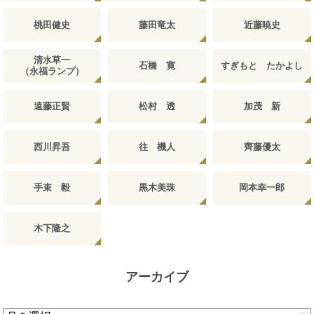
桃田健史
藤田竜太
近藤暁史
清水草一
石橋 寛
すぎもと たかよし
（永福ランプ）
遠藤正賢
松村 透
加茂 新
西川昇吾
往 機人
齊藤優太
手束 毅
黒木美珠
岡本幸一郎
木下隆之
アーカイブ