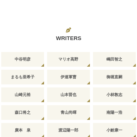
WRITERS
中谷明彦
マリオ高野
嶋田智之
まるも亜希子
伊達軍曹
御堀直嗣
山崎元裕
山本晋也
小林敦志
森口将之
青山尚暉
南陽一浩
廣本 泉
渡辺陽一郎
小鮒康一