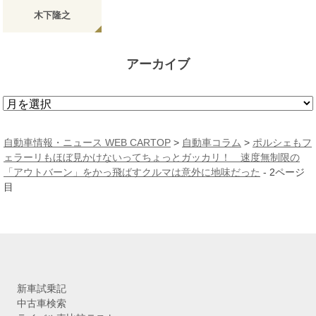
木下隆之
アーカイブ
ア
ー
カ
自動車情報・ニュース WEB CARTOP
>
自動車コラム
>
ポルシェもフ
イ
ェラーリもほぼ見かけないってちょっとガッカリ！ 速度無制限の
ブ
「アウトバーン」をかっ飛ばすクルマは意外に地味だった
- 2ページ
目
新車試乗記
中古車検索