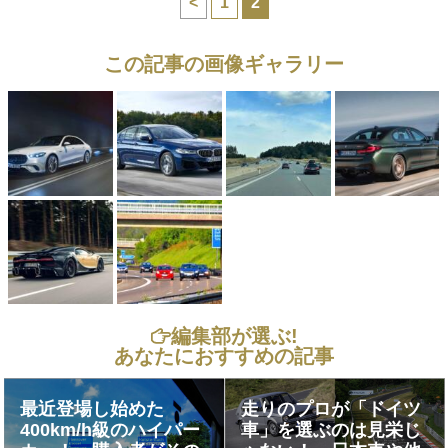
<
1
2
この記事の画像ギャラリー
編集部が選ぶ!
あなたにおすすめの記事
最近登場し始めた
走りのプロが「ドイツ
400km/h級のハイパー
車」を選ぶのは見栄じ