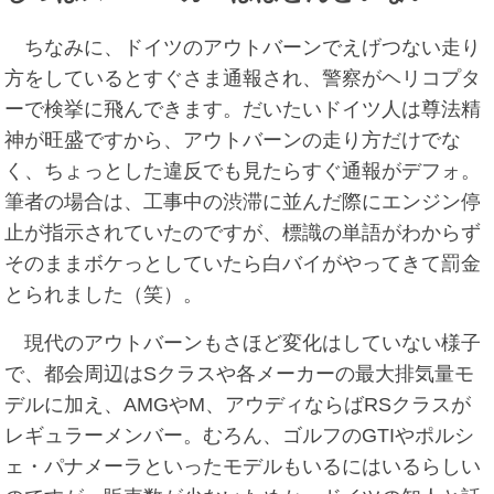
ちなみに、ドイツのアウトバーンでえげつない走り
方をしているとすぐさま通報され、警察がヘリコプタ
ーで検挙に飛んできます。だいたいドイツ人は尊法精
神が旺盛ですから、アウトバーンの走り方だけでな
く、ちょっとした違反でも見たらすぐ通報がデフォ。
筆者の場合は、工事中の渋滞に並んだ際にエンジン停
止が指示されていたのですが、標識の単語がわからず
そのままボケっとしていたら白バイがやってきて罰金
とられました（笑）。
現代のアウトバーンもさほど変化はしていない様子
で、都会周辺はSクラスや各メーカーの最大排気量モ
デルに加え、AMGやM、アウディならばRSクラスが
レギュラーメンバー。むろん、ゴルフのGTIやポルシ
ェ・パナメーラといったモデルもいるにはいるらしい