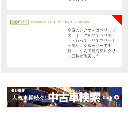
NE
カ
テ
自動車コラム
2026年08月06日
TEXT: WEB CARTOP 藤田実寿
ゴ
リ
今度のレクサスはヘリコプ
ー
ター！ クルマでヘリポー
トへ行ってヘリでマリーナ
へ向かいクルーザーで出
航……なんて陸海空レクサ
ス三昧が現実に!!