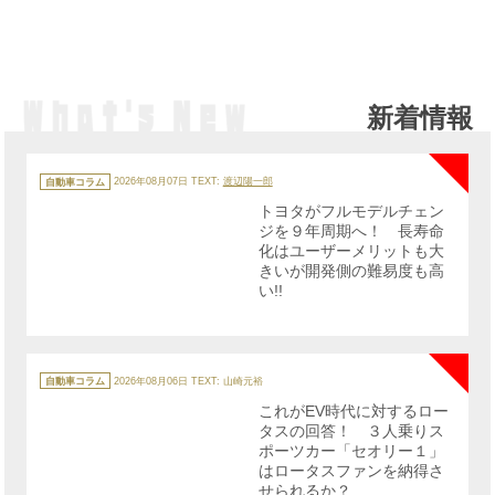
新着情報
NE
カ
テ
自動車コラム
2026年08月07日
TEXT:
渡辺陽一郎
ゴ
リ
トヨタがフルモデルチェン
ー
ジを９年周期へ！ 長寿命
化はユーザーメリットも大
きいが開発側の難易度も高
い!!
NE
カ
テ
自動車コラム
2026年08月06日
TEXT: 山崎元裕
ゴ
リ
これがEV時代に対するロー
ー
タスの回答！ ３人乗りス
ポーツカー「セオリー１」
はロータスファンを納得さ
せられるか？