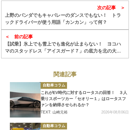
次の記事
上野のパンダでもキャバレーのダンスでもない！ トラ
ックドライバーが使う用語「カンカン」って何？
前の記事
【試乗】氷上でも雪上でも進化が止まらない！ ヨコハ
マのスタッドレス「アイスガード７」の底力を北の大地
で体感
関連記事
カ
自動車コラム
テ
ゴ
これがEV時代に対するロータスの回答！ ３人
リ
ー
乗りスポーツカー「セオリー１」はロータスフ
ァンを納得させられるか？
2026年08月06日
TEXT: 山崎元裕
カ
自動車コラム
テ