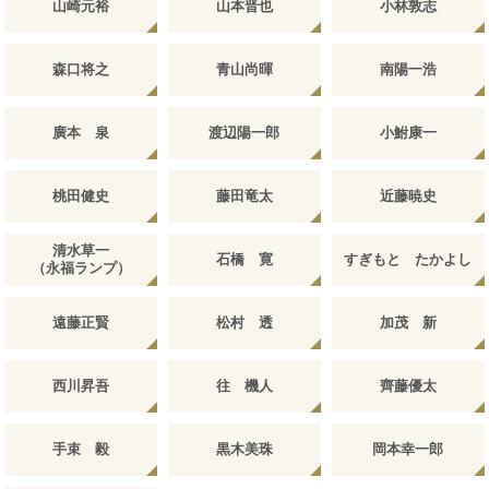
山崎元裕
山本晋也
小林敦志
森口将之
青山尚暉
南陽一浩
廣本 泉
渡辺陽一郎
小鮒康一
桃田健史
藤田竜太
近藤暁史
清水草一
石橋 寛
すぎもと たかよし
（永福ランプ）
遠藤正賢
松村 透
加茂 新
西川昇吾
往 機人
齊藤優太
手束 毅
黒木美珠
岡本幸一郎