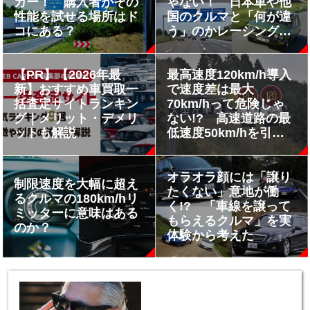
カー！ 購入者がその
ゃない！ 日本車や他
性能を試せる場所はド
国のクルマと「何が違
コにある？
う」のかレーシングド
ライバーが分析した
【PR】【2026年最
最高速度120km/h導入
新】おすすめ車買取一
で速度差は最大
括査定サイトランキン
70km/hって危険じゃ
グ｜メリット・デメリ
ない!? 高速道路の最
ットも解説
低速度50km/hを引き
上げなくてもいいのか
オラオラ顔には「譲り
制限速度を大幅に超え
たくない」意地が働
るクルマの180km/hリ
く!? 「車線を譲って
ミッターに意味はある
もらえるクルマ」を実
のか？
体験から考えた