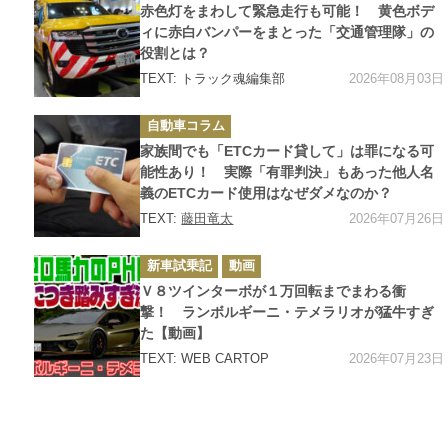
ゴ
赤色灯をまわして緊急走行も可能！ 黄色ボデ
リ
ー
ィに赤白バンパーをまとった「交通管理隊」の
役割とは？
2026年08月03日
TEXT: トラック魂編集部
カ
自動車コラム
テ
ゴ
家族間でも「ETCカード貸して」は罪になる可
リ
ー
能性あり！ 実際「有罪判決」もあった他人名
義のETCカード使用はなぜダメなのか？
2026年07月26日
TEXT:
藤田竜太
カ
新車試乗記
動画
テ
ゴ
Ｖ８ツインターボが１万回転までまわる衝
リ
ー
撃！ ランボルギーニ・テメラリオが猛牛すぎ
た【動画】
2026年07月23日
TEXT: WEB CARTOP