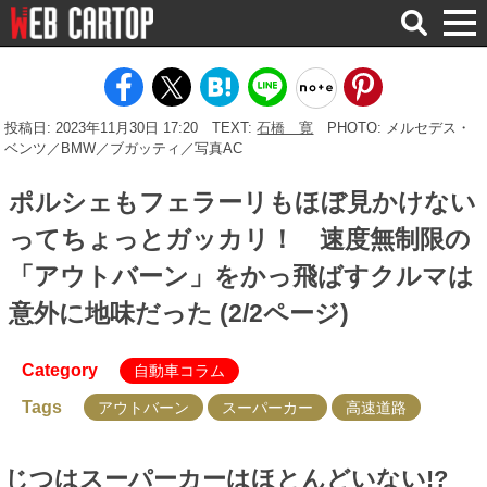
検
索
投稿日: 2023年11月30日 17:20
TEXT:
石橋 寛
PHOTO: メルセデス・
ベンツ／BMW／ブガッティ／写真AC
ポルシェもフェラーリもほぼ見かけない
ってちょっとガッカリ！ 速度無制限の
「アウトバーン」をかっ飛ばすクルマは
意外に地味だった (2/2ページ)
Category
自動車コラム
Tags
アウトバーン
スーパーカー
高速道路
じつはスーパーカーはほとんどいない!?