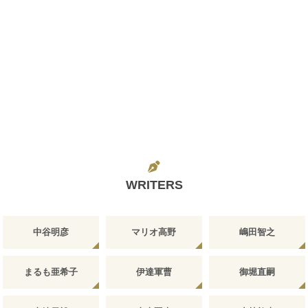
WRITERS
中谷明彦
マリオ高野
嶋田智之
まるも亜希子
伊達軍曹
御堀直嗣