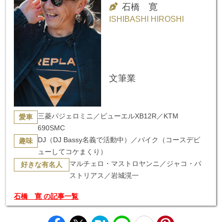
石橋 寛
ISHIBASHI HIROSHI
文筆業
三菱パジェロミニ／ビューエルXB12R／KTM
愛車
690SMC
DJ（DJ Bassy名義で活動中）／バイク（コースデビ
趣味
ューしてコケまくり）
マルチェロ・マストロヤンニ／ジャコ・パ
好きな有名人
ストリアス／岩城滉一
石橋 寛 の記事一覧