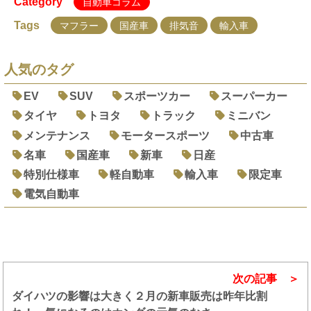
Category
自動車コラム
Tags
マフラー
国産車
排気音
輸入車
人気のタグ
EV
SUV
スポーツカー
スーパーカー
タイヤ
トヨタ
トラック
ミニバン
メンテナンス
モータースポーツ
中古車
名車
国産車
新車
日産
特別仕様車
軽自動車
輸入車
限定車
電気自動車
次の記事
ダイハツの影響は大きく２月の新車販売は昨年比割