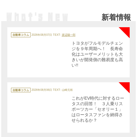
新着情報
NE
カ
テ
自動車コラム
2026年08月07日
TEXT:
渡辺陽一郎
ゴ
リ
トヨタがフルモデルチェン
ー
ジを９年周期へ！ 長寿命
化はユーザーメリットも大
きいが開発側の難易度も高
い!!
NE
カ
テ
自動車コラム
2026年08月06日
TEXT: 山崎元裕
ゴ
リ
これがEV時代に対するロー
ー
タスの回答！ ３人乗りス
ポーツカー「セオリー１」
はロータスファンを納得さ
せられるか？
NE