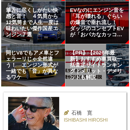
クルマ４選
筆舌に尽くしがたい快
EVなのにエンジン音を
感と音！ ４気筒から
「耳が壊れる」ぐらい
12気筒まで人生一度は
の爆音で垂れ流し！
味わいたい傑作国産エ
ダッジのコンセプトEV
ンジン７選
が「おバカなカッコ良
さ」全開だった
同じV8でもアメ車とフ
【PR】【2026年最
ェラーリじゃ全然違
新】おすすめ車買取一
う！ エンジン形式が
括査定サイトランキン
一緒でも「音」が異な
グ｜メリット・デメリ
るワケ
ットも解説
石橋 寛
ISHIBASHI HIROSHI