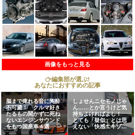
画像をもっと見る
編集部が選ぶ!
あなたにおすすめの記事
脳まで痺れる音に陶酔
しょせんニセモノじゃ
不可避！ クルマ好き
ん……とか言うけど気
たるもの聞かずに死ね
持ちよければよし！
ないエンジンサウンド
とても「疑似」とは思
をもつ国産車４選
えない「快感エキゾー
ストサウンド」をもつ