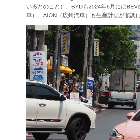
いるとのこと）、BYDも2024年6月にはB
車）、AION（広州汽車）も生産計画が順調