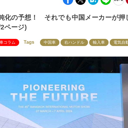
長鈍化の予想！ それでも中国メーカーが押
2ページ)
Tags
車コラム
中国車
右ハンドル
輸入車
電気自