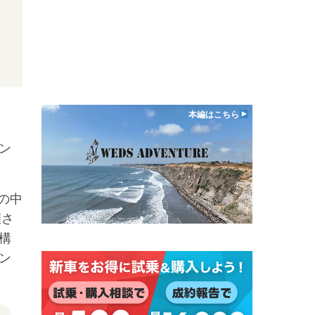
本編はこちら
ン
の中
催さ
構
ン