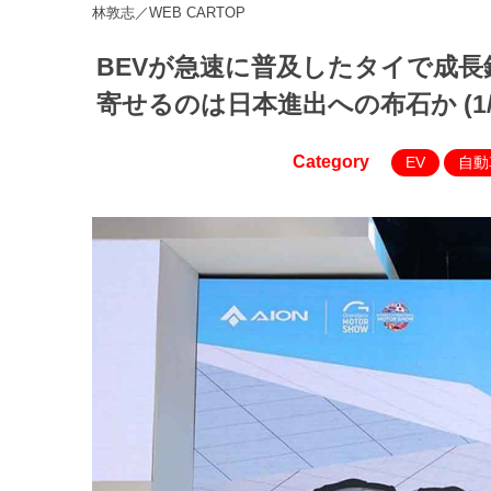
林敦志／WEB CARTOP
BEVが急速に普及したタイで成
寄せるのは日本進出への布石か (1/
Category
EV
自動