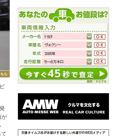
こちら
ピ
発
績が
る
って