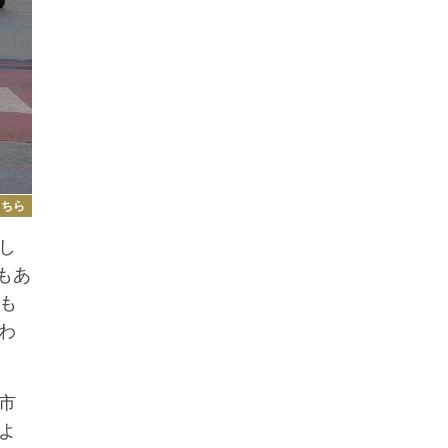
こちら
し
もあ
も
わ
市
よ