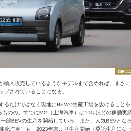
画像は
が輸入販売しているようなモデルまで含めれば、まさに
アップされていることになる。
るだけではなく現地にBEVの生産工場を設けることを
るものの、すでにMG（上海汽車）は10年ほどの稼働実
り一部BEVの生産を開始している。また、人気BEVとな
A（哪叱汽車）も、2023年末より生産開始（委託生産にな