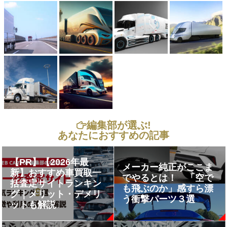
編集部が選ぶ!
あなたにおすすめの記事
【PR】【2026年最
メーカー純正がここま
新】おすすめ車買取一
でやるとは！ 「空で
括査定サイトランキン
も飛ぶのか」感すら漂
グ｜メリット・デメリ
う衝撃パーツ３選
ットも解説