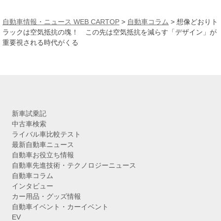
ー
カ
自動車情報・ニュース WEB CARTOP
>
自動車コラム
>
想像どおりト
イ
ラックは空気抵抗の塊！ この先は空気抵抗を減らす「デザイン」が
ブ
重要視される時代がくる
新車試乗記
中古車検索
ライバル車比較テスト
最新自動車ニュース
自動車お役立ち情報
自動車先進技術・テクノロジーニュース
自動車コラム
インタビュー
カー用品・グッズ情報
自動車イベント・カーイベント
EV