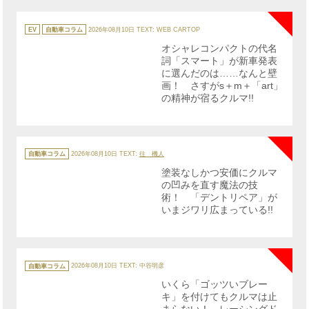
NE
カ
テ
EV
自動車コラム
2026年08月10日
TEXT: WEB CARTOP
ゴ
リ
オシャレコンパクトの代名
ー
詞「スマート」が新車発表
に選んだのは……なんと壁
画！ さすがs＋m＋「art」
の精神が宿るクルマ!!
NE
カ
テ
自動車コラム
2026年08月10日
TEXT:
往 機人
ゴ
リ
塗装なしかつ安価にクルマ
ー
の凹みを直す魔法の技
術！ 「デントリペア」が
いまジワリ広まっている!!
NE
カ
テ
自動車コラム
2026年08月10日
TEXT: 中谷明彦
ゴ
リ
いくら「ゴッツいブレー
ー
キ」を付けてもクルマは止