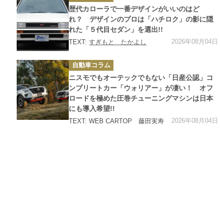
ゴ
歴代カローラで一番デザインがいいのはど
リ
ー
れ？ デザインのプロは「ハチロク」の影に隠
れた「５代目セダン」を選出!!
2026年08月04日
TEXT:
すぎもと たかよし
カ
自動車コラム
テ
ゴ
ニスモでもオーテックでもない「日産公認」コ
リ
ー
ンプリートカー「ウォリアー」が凄い！ オフ
ロードを極めた圧巻チューニングマシンは日本
にも導入希望!!
2026年08月04日
TEXT: WEB CARTOP 藤田実寿