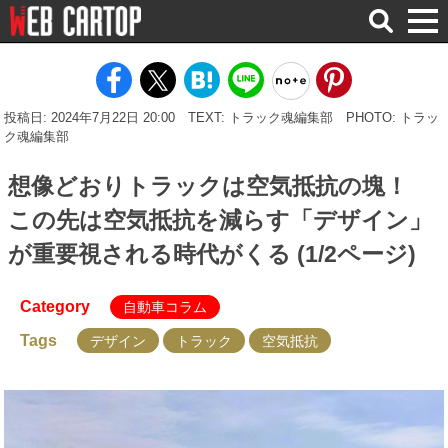
検
索
投稿日: 2024年7月22日 20:00
TEXT: トラック魂編集部
PHOTO: トラッ
ク魂編集部
想像どおりトラックは空気抵抗の塊！
この先は空気抵抗を減らす「デザイン」
が重要視される時代がくる (1/2ページ)
Category
自動車コラム
Tags
デザイン
トラック
空気抵抗