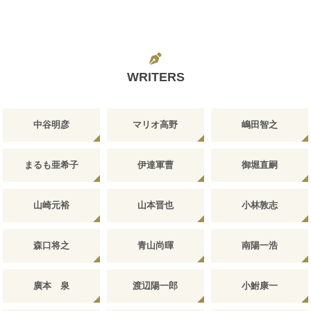
WRITERS
中谷明彦
マリオ高野
嶋田智之
まるも亜希子
伊達軍曹
御堀直嗣
山崎元裕
山本晋也
小林敦志
森口将之
青山尚暉
南陽一浩
廣本 泉
渡辺陽一郎
小鮒康一