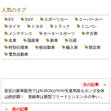
人気のタグ
EV
SUV
スポーツカー
スーパーカー
タイヤ
トヨタ
トラック
ミニバン
メンテナンス
モータースポーツ
中古車
名車
国産車
新車
日産
特別仕様車
軽自動車
輸入車
限定車
電気自動車
次の記事
直近の新車販売ではN-BOXがやや失速気味もホンダ全体
は絶好調！ 登録車は新型フリードとシエンタの争いが
注目
前の記事