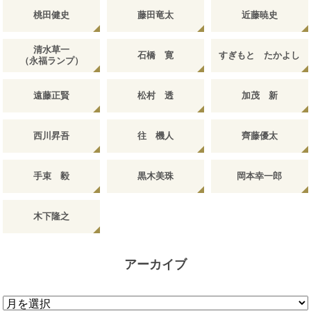
桃田健史
藤田竜太
近藤暁史
清水草一
石橋 寛
すぎもと たかよし
（永福ランプ）
遠藤正賢
松村 透
加茂 新
西川昇吾
往 機人
齊藤優太
手束 毅
黒木美珠
岡本幸一郎
木下隆之
アーカイブ
ア