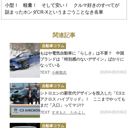
小型！ 軽量！ そして安い！ クルマ好きのすべてが
詰まったホンダCR-Xというまごうことなき名車
関連記事
カ
自動車コラム
テ
ゴ
もはや電気自動車に「らしさ」は不要？ 中国
リ
ー
ブランドは「特別感のないデザイン」ばかりに
なっている
2026年08月08日
TEXT:
小林敦志
カ
自動車コラム
テ
ゴ
シトロエンの新世代デザインを投入した「C3エ
リ
ー
アクロス ハイブリッド」！ ここまでやっても
まだ「入口」ってマジ!?
2026年08月06日
TEXT:
すぎもと たかよし
カ
自動車コラム
テ