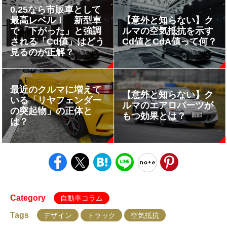
0.25なら市販車として
最高レベル！ 新型車
【意外と知らない】ク
で「下がった」と強調
ルマの空気抵抗を示す
される「Cd値」はどう
Cd値とCdA値って何？
見るのが正解？
最近のクルマに増えて
【意外と知らない】ク
いる「リヤフェンダー
ルマのエアロパーツが
の突起物」の正体と
もつ効果とは？
は？
Category
自動車コラム
Tags
デザイン
トラック
空気抵抗