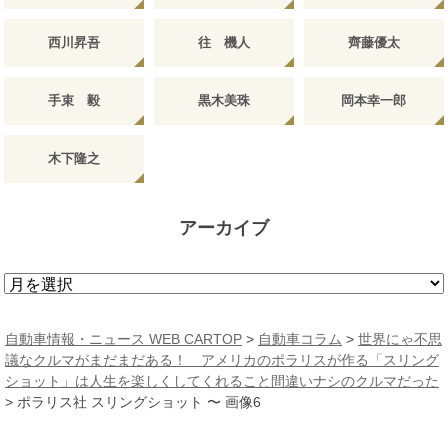
西川昇吾
往 機人
齊藤優太
手束 毅
黒木美珠
岡本幸一郎
木下隆之
アーカイブ
ア
ー
カ
自動車情報・ニュース WEB CARTOP
>
自動車コラム
>
世界にゃ不思
イ
議なクルマがまだまだある！ アメリカのポラリスが作る「スリング
ブ
ショット」は人生を楽しくしてくれること間違いナシのクルマだった
>
ポラリス社 スリングショット 〜 画像6