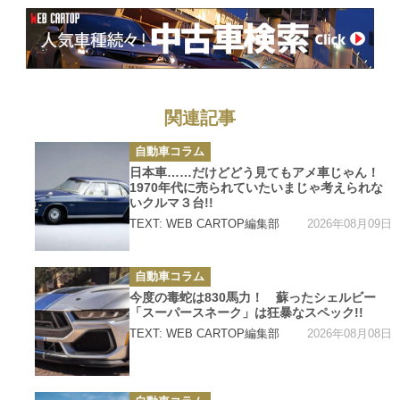
関連記事
カ
自動車コラム
テ
ゴ
日本車……だけどどう見てもアメ車じゃん！
リ
1970年代に売られていたいまじゃ考えられな
ー
いクルマ３台!!
2026年08月09日
TEXT: WEB CARTOP編集部
カ
自動車コラム
テ
ゴ
今度の毒蛇は830馬力！ 蘇ったシェルビー
リ
「スーパースネーク」は狂暴なスペック!!
ー
2026年08月08日
TEXT: WEB CARTOP編集部
カ