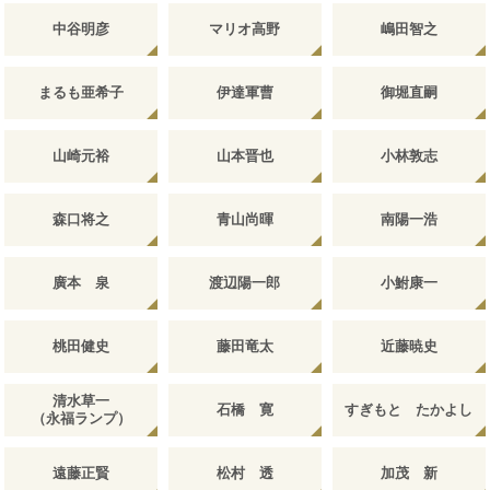
中谷明彦
マリオ高野
嶋田智之
まるも亜希子
伊達軍曹
御堀直嗣
山崎元裕
山本晋也
小林敦志
森口将之
青山尚暉
南陽一浩
廣本 泉
渡辺陽一郎
小鮒康一
桃田健史
藤田竜太
近藤暁史
清水草一
石橋 寛
すぎもと たかよし
（永福ランプ）
遠藤正賢
松村 透
加茂 新