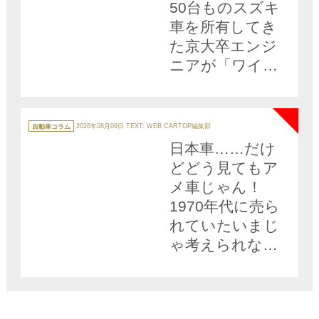
50台ものスズキ
車を所有してき
た京大卒エンジ
ニアが「ワイド
アルト」に命を
NEW
かけるワケ
カ
テ
自動車コラム
2026年08月09日
TEXT: WEB CARTOP編集部
ゴ
リ
日本車……だけ
ー
どどう見てもア
メ車じゃん！
1970年代に売ら
れていたいまじ
ゃ考えられない
クルマ３台!!