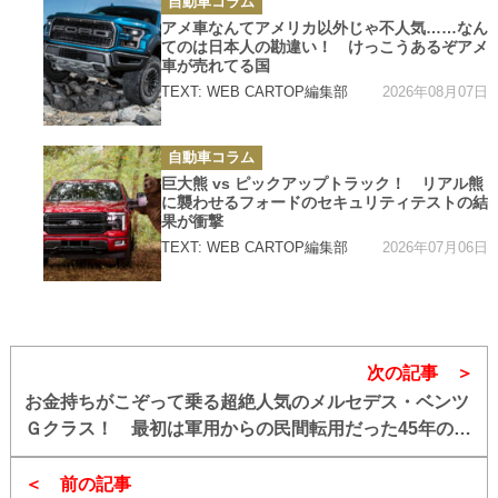
自動車コラム
テ
ゴ
アメ車なんてアメリカ以外じゃ不人気……なん
リ
てのは日本人の勘違い！ けっこうあるぞアメ
ー
車が売れてる国
2026年08月07日
TEXT: WEB CARTOP編集部
カ
自動車コラム
テ
ゴ
巨大熊 vs ピックアップトラック！ リアル熊
リ
に襲わせるフォードのセキュリティテストの結
ー
果が衝撃
2026年07月06日
TEXT: WEB CARTOP編集部
次の記事
お金持ちがこぞって乗る超絶人気のメルセデス・ベンツ
Ｇクラス！ 最初は軍用からの民間転用だった45年の歴
史!!
前の記事