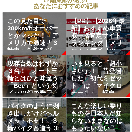
編集部が選ぶ!
あなたにおすすめの記事
この見た目で
【PR】【2026年最
200km/hオーバー
新】おすすめ車買
とかマジか！ ア
取一括査定サイト
メリカで激速「３
ランキング｜メリ
輪車」を作るヴァ
ット・デメリット
ンダーホールがヤ
も解説
現存台数はわずか
いま見ると「超小
バい!!
３台！ オート三
さい」！ 昔登場
輪とはひと味違う
した「初代ミゼッ
「Bee」というダ
ト」は「マイクロ
イハツ幻の乗用三
カー？」「軽自動
輪車
車？」
バイクのように剥
こんな楽しい乗り
き出しだけどヘル
ものを日本人が知
メット不要！ ３
らないままなのは
輪バイクと違う３
もったいない！