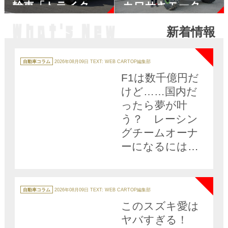
輪車「トライク」
カワサキモーター
とは何もの？
スジャパン桐野英
新着情報
子社長が「ニッチ
NEW
なオフロード４
輪」の日本販売に
カ
テ
自動車コラム
2026年08月09日
TEXT: WEB CARTOP編集部
ゴ
踏み切った情熱
リ
F1は数千億円だ
ー
けど……国内だ
ったら夢が叶
う？ レーシン
グチームオーナ
ーになるには幾
ら必要か「ズバ
NEW
リのお金」を現
役チームに聞い
カ
テ
自動車コラム
2026年08月09日
TEXT: WEB CARTOP編集部
ゴ
てみた
リ
このスズキ愛は
ー
ヤバすぎる！