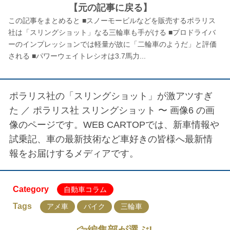
【元の記事に戻る】
この記事をまとめると ■スノーモービルなどを販売するポラリス
社は「スリングショット」なる三輪車も手がける ■プロドライバ
ーのインプレッションでは軽量が故に「二輪車のようだ」と評価
される ■パワーウェイトレシオは3.7馬力...
ポラリス社の「スリングショット」が激アツすぎ
た ／
ポラリス社 スリングショット 〜 画像6
の画
像のページです。WEB CARTOPでは、新車情報や
試乗記、車の最新技術など車好きの皆様へ最新情
報をお届けするメディアです。
Category
自動車コラム
Tags
アメ車
バイク
三輪車