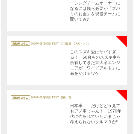
ーシングチームオーナーに
なるには幾ら必要か「ズバ
リのお金」を現役チームに
聞いてみた
NE
カ
テ
自動車コラム
2026年08月09日
TEXT: 立花義鷹（CARトップ）
ゴ
リ
このスズキ愛はヤバすぎ
ー
る！ 50台ものスズキ車を
所有してきた京大卒エンジ
ニアが「ワイドアルト」に
命をかけるワケ
NE
カ
テ
自動車コラム
2026年08月09日
TEXT:
石橋 寛
ゴ
リ
日本車……だけどどう見て
ー
もアメ車じゃん！ 1970年
代に売られていたいまじゃ
考えられないクルマ３台!!