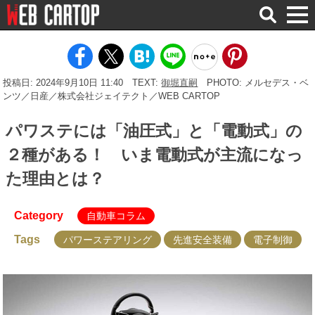
検
索
投稿日: 2024年9月10日 11:40
TEXT:
御堀直嗣
PHOTO: メルセデス・ベ
ンツ／日産／株式会社ジェイテクト／WEB CARTOP
パワステには「油圧式」と「電動式」の
２種がある！ いま電動式が主流になっ
た理由とは？
Category
自動車コラム
Tags
パワーステアリング
先進安全装備
電子制御