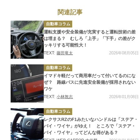
関連記事
カ
自動車コラム
テ
ゴ
運転支援や安全装備が充実すると運転技術の差
リ
ー
は埋まる？ むしろ「上手」「下手」の差がク
ッキリする可能性大！
2026年08月05日
TEXT:
藤田竜太
カ
自動車コラム
テ
ゴ
イマドキ軽だって商用車だって付いてるのにな
リ
ー
ぜ？ 路線バスに先進安全装備が採用されない
ワケ
2026年01月08日
TEXT:
小林敦志
カ
自動車コラム
テ
ゴ
レクサスRZのF1みたいなハンドルは「ステア・
リ
ー
バイ・ワイヤ」がゆえ！ ところで「ステア・
バイ・ワイヤ」ってどんな得がある？