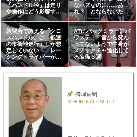
「ハンドル径」は走り
なハズなのに……あ
や操作にどう影響す
れ？ とならないため
る？
の注意点とは
教習所で教える「クロ
ATにバックミラーにパ
スハンドル」は「低速
ワステ！ 昔から変わ
の市街地走行」しか想
ってないようで中身が
定していない！ レー
メチャクチャ進化して
シングドライバーが伝
る装備３選
える「本当に重要な」
ハンドル操作とは
御堀直嗣
MIHORI NAOTSUGU