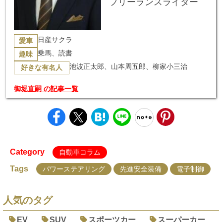
フリーランスライター
日産サクラ
愛車
乗馬、読書
趣味
池波正太郎、山本周五郎、柳家小三治
好きな有名人
御堀直嗣 の記事一覧
Category
自動車コラム
Tags
パワーステアリング
先進安全装備
電子制御
人気のタグ
EV
SUV
スポーツカー
スーパーカー