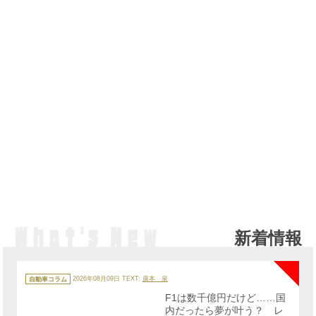
新着情報
NE
カ
テ
自動車コラム
2026年08月09日
TEXT:
廣本 泉
ゴ
リ
F1は数千億円だけど……国
ー
内だったら夢が叶う？ レ