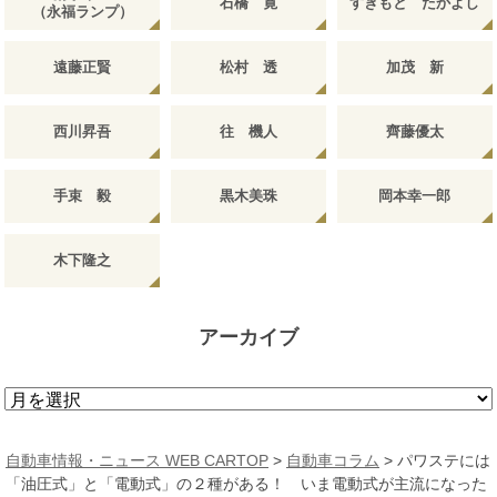
石橋 寛
すぎもと たかよし
（永福ランプ）
遠藤正賢
松村 透
加茂 新
西川昇吾
往 機人
齊藤優太
手束 毅
黒木美珠
岡本幸一郎
木下隆之
アーカイブ
ア
ー
カ
自動車情報・ニュース WEB CARTOP
>
自動車コラム
>
パワステには
イ
「油圧式」と「電動式」の２種がある！ いま電動式が主流になった