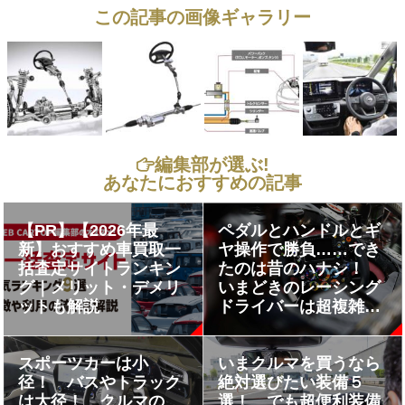
この記事の画像ギャラリー
編集部が選ぶ!
あなたにおすすめの記事
【PR】【2026年最
ペダルとハンドルとギ
新】おすすめ車買取一
ヤ操作で勝負……でき
括査定サイトランキン
たのは昔のハナシ！
グ｜メリット・デメリ
いまどきのレーシング
ットも解説
ドライバーは超複雑な
スイッチをイジりなが
ら走っていた
スポーツカーは小
いまクルマを買うなら
径！ バスやトラック
絶対選びたい装備５
は大径！ クルマの
選！ でも超便利装備