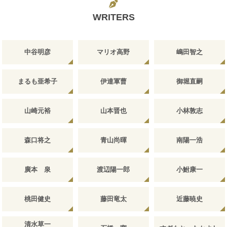
WRITERS
中谷明彦
マリオ高野
嶋田智之
まるも亜希子
伊達軍曹
御堀直嗣
山崎元裕
山本晋也
小林敦志
森口将之
青山尚暉
南陽一浩
廣本 泉
渡辺陽一郎
小鮒康一
桃田健史
藤田竜太
近藤暁史
清水草一