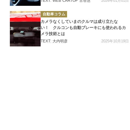
2026年01月01日
TEXT: WEB CARTOP 古谷慧
カ
自動車コラム
テ
ゴ
カメラなくしていまのクルマは成り立たな
リ
ー
い！ クルコンも自動ブレーキにも使われるカ
メラ技術とは
2025年10月19日
TEXT: 大内明彦