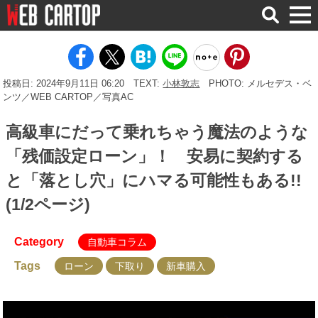
検
索
投稿日: 2024年9月11日 06:20
TEXT:
小林敦志
PHOTO: メルセデス・ベ
ンツ／WEB CARTOP／写真AC
高級車にだって乗れちゃう魔法のような
「残価設定ローン」！ 安易に契約する
と「落とし穴」にハマる可能性もある!!
(1/2ページ)
Category
自動車コラム
Tags
ローン
下取り
新車購入