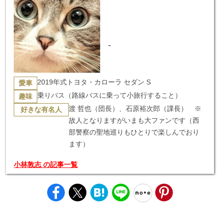
-
2019年式トヨタ・カローラ セダン S
愛車
乗りバス（路線バスに乗って小旅行すること）
趣味
渡 哲也（団長）、石原裕次郎（課長） ※
好きな有名人
故人となりますがいまも大ファンです（西
部警察の聖地巡りもひとりで楽しんでおり
ます）
小林敦志 の記事一覧