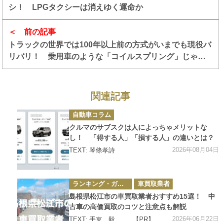
シ！ LPGタクシーは消えゆく運命か
前の記事
トラックの世界では100年以上前の方式がいまでも現役バ
リバリ！ 乗用車のような「コイルスプリング」じゃな
く「リーフスプリング」が主流なワケ
関連記事
カ
自動車コラム
テ
ゴ
クルマのサブスクは人によっちゃメリットな
リ
ー
し！ 「得する人」「損する人」の違いとは？
2026年08月04日
TEXT: 琴條孝詩
カ
ランキング・ガイド
車買取業者
テ
ゴ
島根県松江市の車買取業者おすすめ15選！ 中
リ
ー
古車の高価買取のコツと注意点も解説
2026年06月22日
TEXT:
手束 毅
【PR】