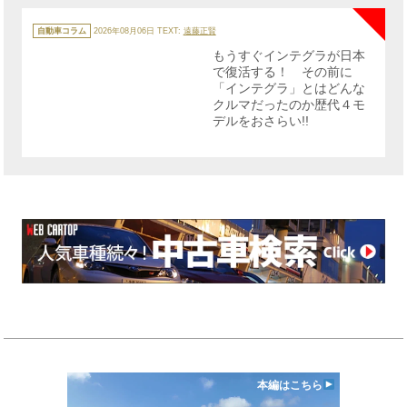
カ
テ
自動車コラム
2026年08月06日
TEXT:
遠藤正賢
ゴ
リ
もうすぐインテグラが日本
ー
で復活する！ その前に
「インテグラ」とはどんな
クルマだったのか歴代４モ
デルをおさらい!!
本編はこちら