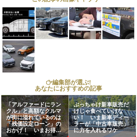
編集部が選ぶ!
あなたにおすすめの記事
「アルファードにラン
ぶっちゃけ新車販売だ
クル」と高額なクルマ
けじゃ食べていけな
が街に溢れているのは
い！ いま新車ディー
「残価設定ローン」の
ラーが「中古車販売」
おかげ！ いまお得に
に力を入れるワケ
買えるクルマとは？