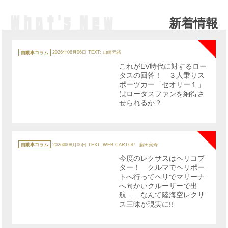
新着情報
NE
カ
テ
自動車コラム
2026年08月06日
TEXT: 山崎元裕
ゴ
リ
これがEV時代に対するロー
ー
タスの回答！ ３人乗りス
ポーツカー「セオリー１」
はロータスファンを納得さ
せられるか？
NE
カ
テ
自動車コラム
2026年08月06日
TEXT: WEB CARTOP 藤田実寿
ゴ
リ
今度のレクサスはヘリコプ
ー
ター！ クルマでヘリポー
トへ行ってヘリでマリーナ
へ向かいクルーザーで出
航……なんて陸海空レクサ
ス三昧が現実に!!
NE