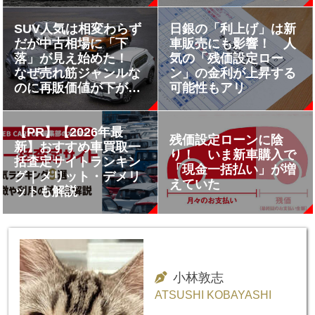
SUV人気は相変わらず
日銀の「利上げ」は新
だが中古相場に「下
車販売にも影響！ 人
落」が見え始めた！
気の「残価設定ロー
なぜ売れ筋ジャンルな
ン」の金利が上昇する
のに再販価値が下がっ
可能性もアリ
ているのか？
【PR】【2026年最
残価設定ローンに陰
新】おすすめ車買取一
り！ いま新車購入で
括査定サイトランキン
「現金一括払い」が増
グ｜メリット・デメリ
えていた
ットも解説
小林敦志
ATSUSHI KOBAYASHI