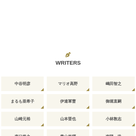
WRITERS
中谷明彦
マリオ高野
嶋田智之
まるも亜希子
伊達軍曹
御堀直嗣
山崎元裕
山本晋也
小林敦志