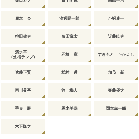
森口将之
青山尚暉
南陽一浩
廣本 泉
渡辺陽一郎
小鮒康一
桃田健史
藤田竜太
近藤暁史
清水草一
石橋 寛
すぎもと たかよし
（永福ランプ）
遠藤正賢
松村 透
加茂 新
西川昇吾
往 機人
齊藤優太
手束 毅
黒木美珠
岡本幸一郎
木下隆之