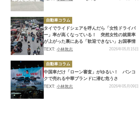
カ
自動車コラム
テ
ゴ
タイでライドシェアを呼んだら「女性ドライバ
リ
ー
ー」率が高くなっている！ 突然女性の就業率
が上がった裏にある「歓迎できない」お国事情
2026年05月15日
TEXT:
小林敦志
カ
自動車コラム
テ
ゴ
中国車だけ「ローン審査」がゆるい！ バンコ
リ
ー
クで売れる中華ブランドに潜む危うさ
2026年05月09日
TEXT:
小林敦志