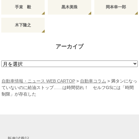
手束 毅
黒木美珠
岡本幸一郎
木下隆之
アーカイブ
ア
ー
カ
自動車情報・ニュース WEB CARTOP
>
自動車コラム
>
満タンになっ
イ
ていないのに給油ストップ……は時間切れ！ セルフGSには「時間
ブ
制限」が存在した
新車試乗記