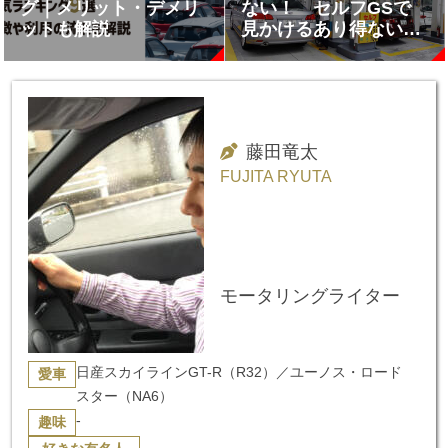
グ｜メリット・デメリ
ない！ セルフGSで
ットも解説
見かけるあり得ない危
険行為10選
藤田竜太
FUJITA RYUTA
モータリングライター
日産スカイラインGT-R（R32）／ユーノス・ロード
愛車
スター（NA6）
-
趣味
-