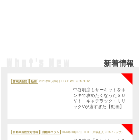
新着情報
NE
カ
テ
新車試乗記
動画
2026年08月07日
TEXT: WEB CARTOP
ゴ
リ
中谷明彦もサーキットをホ
ー
ンキで攻めたくなったＳＵ
Ｖ！ キャデラック・リリ
ックVが速すぎた【動画】
NE
カ
テ
自動車お役立ち情報
自動車コラム
2026年08月07日
TEXT: 戸塚正人（CARトップ）
ゴ
リ