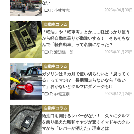
ない
2026年04月09日
TEXT:
小林敦志
カ
自動車コラム
テ
ゴ
「軽油」や「軽車両」とか……軽ばっかり使う
リ
ー
から軽自動車乗りが勘違いする！ そもそもな
んで「軽自動車」って名前になった？
2026年01月23日
TEXT:
渡辺陽一郎
カ
自動車コラム
テ
ゴ
ガソリンは６カ月で使い切らないと「腐ってく
リ
ー
る」ってマジ!? 長期間走らないなら「抜い
て」おかないとクルマにダメージも!!
2025年12月24日
TEXT:
御堀直嗣
カ
自動車コラム
テ
ゴ
給油口を開けるレバーがない！ 久々にクルマ
リ
ー
を乗り換えた昭和オヤジが驚くイマドキのクル
マから「レバーが消えた」理由とは