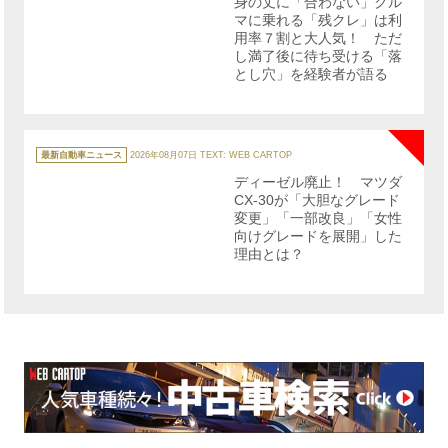
身の丈に「合わない」クル
ー
マに乗れる「残クレ」は利
用率７割と大人気！ ただ
し満了後に待ち受ける「落
とし穴」を経験者が語る
NE
カ
テ
最新自動車ニュース
2026年08月07日
TEXT: WEB CARTOP
ゴ
リ
ディーゼル廃止！ マツダ
ー
CX-30が「大胆なグレード
変更」「一部改良」「女性
向けグレードを展開」した
理由とは？