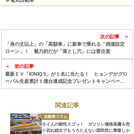
電気自動車
次の記事
「身の丈以上」の「高額車」に新車で乗れる「残価設定
ローン」！ 魅力的だが「落とし穴」には要注意
前の記事
最新ＥＶ「IONIQ 5」が１名に当たる！ ヒョンデがグロ
ーバル生産累計１億台達成記念プレゼントキャンペーン
を開始
関連記事
カ
自動車コラム
テ
ゴ
タイ人の耐性スゴっ！ ガソリン価格高騰＆売
リ
ー
り切れ続出でもうろたえない国民性に尊敬しか