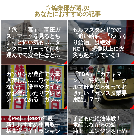
編集部が選ぶ!
あなたにおすすめの記事
「危」「毒」「高圧ガ
セルフスタンドでの
ス」マークを見るとち
「追い給油」「ゆっく
ょっと怖い気も……タ
り給油」は絶対
ンクローリーって何を
NG！ 想像以上に火
運んでて安全性はどう
災も起こっている!!
なってる？
ガソリンが豊作で大量
「TBA」「ガチャマ
入荷した……ワケじゃ
ン」「特約店」！ ク
ない！ 洗車やタイヤ
ルマ好きなら知ってお
がお得だったりプレゼ
きたい「ガソスタ業界
ントまである「ガソリ
用語」７つ
ンスタンド」の「特売
日」とは
【PR】【2026年最
子どもに給油体験！
新】おすすめ車買取一
電話しながらの給
括査定サイトランキン
油！ エンジンを止め