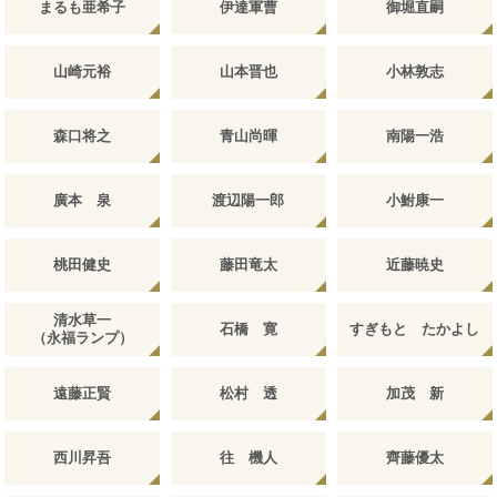
まるも亜希子
伊達軍曹
御堀直嗣
山崎元裕
山本晋也
小林敦志
森口将之
青山尚暉
南陽一浩
廣本 泉
渡辺陽一郎
小鮒康一
桃田健史
藤田竜太
近藤暁史
清水草一
石橋 寛
すぎもと たかよし
（永福ランプ）
遠藤正賢
松村 透
加茂 新
西川昇吾
往 機人
齊藤優太