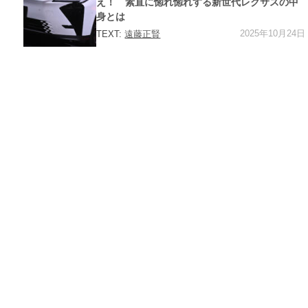
え！ 素直に惚れ惚れする新世代レクサスの中
身とは
2025年10月24日
TEXT:
遠藤正賢