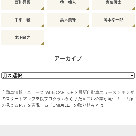
西川昇吾
往 機人
齊藤優太
手束 毅
黒木美珠
岡本幸一郎
木下隆之
アーカイブ
ア
ー
カ
自動車情報・ニュース WEB CARTOP
>
最新自動車ニュース
>
ホンダ
イ
のスタートアップ支援プログラムからまた面白い企業が誕生！ 「海
ブ
の見える化」を実現する「UMIAILE」の取り組みとは