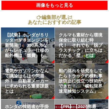
画像をもっと見る
編集部が選ぶ!
あなたにおすすめの記事
【試乗】ホンダが５リ
クルマも素材から環境
ッターＶ８エンジンを
保全に取り組む時
新開発！ 350馬力な
代！ それでも「脱プ
がらレギュラー仕様の
ラスチック」に立ちは
船外機は「燃費」も
だかる「壁」とは
「静かさ」も「さすが
ホンダ」だった!!
電気かガソリンかなん
舶の揺れを研究をして
て議論はもはや問題
たらトラックの横転事
外！ 自動車メーカー
故防止に役立つ技術が
に求められる重要課題
できた！ 「横転限界
とは
速度検知システム」と
は？
ホンダの技術者が手掛
【PR】【2026年最