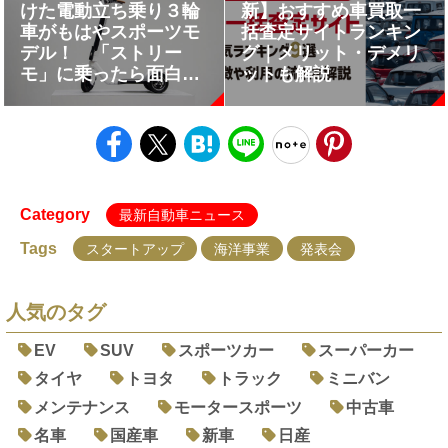
けた電動立ち乗り３輪
新】おすすめ車買取一
車がもはやスポーツモ
括査定サイトランキン
デル！ 「ストリー
グ｜メリット・デメリ
モ」に乗ったら面白す
ットも解説
ぎた
Category
最新自動車ニュース
Tags
スタートアップ
海洋事業
発表会
人気のタグ
EV
SUV
スポーツカー
スーパーカー
タイヤ
トヨタ
トラック
ミニバン
メンテナンス
モータースポーツ
中古車
名車
国産車
新車
日産