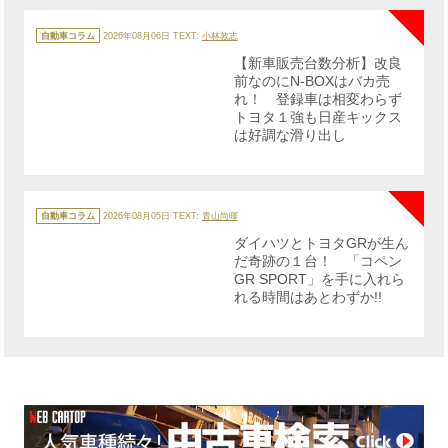
カ
テ
自動車コラム
2026年08月06日
TEXT:
小林敦志
ゴ
リ
【新車販売台数分析】改良
ー
前なのにN-BOXはバカ売
れ！ 登録車は相変わらず
トヨタ１強も日産キックス
は好調な滑り出し
NE
カ
テ
自動車コラム
2026年08月05日
TEXT:
青山尚暉
ゴ
リ
ダイハツとトヨタGRが生ん
ー
だ奇跡の１台！ 「コペン
GR SPORT」を手に入れら
れる時間はあとわずか!!