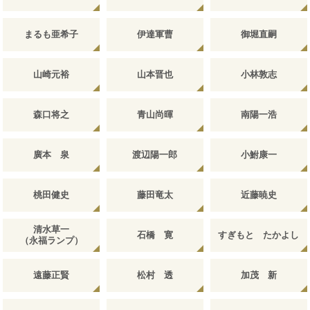
まるも亜希子
伊達軍曹
御堀直嗣
山崎元裕
山本晋也
小林敦志
森口将之
青山尚暉
南陽一浩
廣本 泉
渡辺陽一郎
小鮒康一
桃田健史
藤田竜太
近藤暁史
清水草一
石橋 寛
すぎもと たかよし
（永福ランプ）
遠藤正賢
松村 透
加茂 新