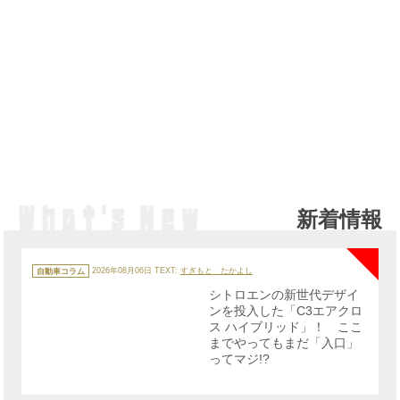
新着情報
NE
カ
テ
自動車コラム
2026年08月06日
TEXT:
すぎもと たかよし
ゴ
リ
シトロエンの新世代デザイ
ー
ンを投入した「C3エアクロ
ス ハイブリッド」！ ここ
までやってもまだ「入口」
ってマジ!?
NE