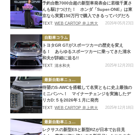
ゴ
予約台数7000台超の新型車発表会に若槻千夏さ
リ
ー
んも駆けつけた！ ホンダ「Super-ONE」は東
京なら実質150万円で購入できるってバグだろ
2026年05月23日
TEXT:
WEB CARTOP 井上悠大
カ
自動車コラム
テ
ゴ
トヨタGR GTがスポーツカーの歴史を変え
リ
ー
る！ あらゆるスポーツカーに乗ってきた清水
和夫が詳細に迫る!!
2025年12月20日
TEXT: 清水和夫
カ
最新自動車ニュース
テ
ゴ
待望のS-AWCを搭載して名実ともに史上最強の
リ
ー
ミニバンへ！ マイナーチェンジを実施したデ
リカD:５を2026年１月に発売
2025年12月18日
TEXT:
WEB CARTOP 井上悠大
カ
最新自動車ニュース
テ
ゴ
レクサスの新型ESと新型RZが日本でお目見
リ
ー