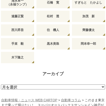
清水草一
石橋 寛
すぎもと たかよし
（永福ランプ）
遠藤正賢
松村 透
加茂 新
西川昇吾
往 機人
齊藤優太
手束 毅
黒木美珠
岡本幸一郎
木下隆之
アーカイブ
ア
ー
カ
自動車情報・ニュース WEB CARTOP
>
自動車コラム
>
このまま東京
イ
まで乗って帰りたい！ スーパーオートバックスサンシャイン神戸が