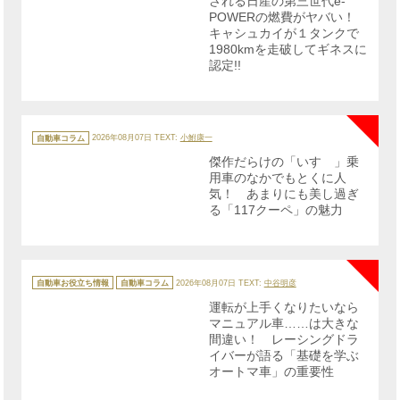
される日産の第三世代e-
POWERの燃費がヤバい！
キャシュカイが１タンクで
1980kmを走破してギネスに
認定!!
NE
カ
テ
自動車コラム
2026年08月07日
TEXT:
小鮒康一
ゴ
リ
傑作だらけの「いすゞ」乗
ー
用車のなかでもとくに人
気！ あまりにも美し過ぎ
る「117クーペ」の魅力
NE
カ
テ
自動車お役立ち情報
自動車コラム
2026年08月07日
TEXT:
中谷明彦
ゴ
リ
運転が上手くなりたいなら
ー
マニュアル車……は大きな
間違い！ レーシングドラ
イバーが語る「基礎を学ぶ
オートマ車」の重要性