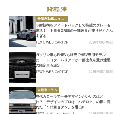
関連記事
カ
最新自動車ニュース
テ
ゴ
Ｓ耐技術をフィードバックして待望のグレーも
リ
ー
復活！ トヨタGR86の一部改良が盛りだくさん
すぎる
2026年08月06日
TEXT: WEB CARTOP
カ
ガソリン車もPHEVも終売でHEV専用モデル
テ
ゴ
に！ トヨタ・ハリアーが一部改良を受け漆黒
リ
の限定車も設定
ー
2026年08月05日
TEXT: WEB CARTOP
カ
自動車コラム
テ
ゴ
歴代カローラで一番デザインがいいのはど
リ
ー
れ？ デザインのプロは「ハチロク」の影に隠
れた「５代目セダン」を選出!!
2026年08月04日
TEXT:
すぎもと たかよし