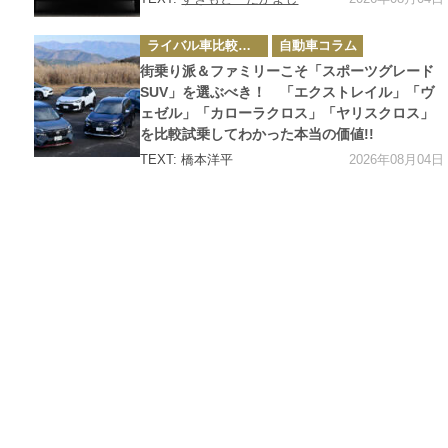
カ
ライバル車比較テスト
自動車コラム
テ
ゴ
街乗り派＆ファミリーこそ「スポーツグレード
リ
ー
SUV」を選ぶべき！ 「エクストレイル」「ヴ
ェゼル」「カローラクロス」「ヤリスクロス」
を比較試乗してわかった本当の価値!!
2026年08月04日
TEXT: 橋本洋平