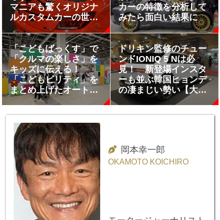
マニアも驚くオリジナ
カーの特徴を分析して
ルカスタムカーの世界
みたら面白い結果に
【大阪オートメッセ
2025】
「こどもばっくす」で
ドリキン監修のチュー
「クルマの楽しさ」を
ンドIONIQ 5 Nは必
キッズに伝える！
見！ 新登場インスタ
「こどもビリティ」を
ーも並ぶ韓国ヒョンデ
まとめ上げたオートバ
の凄まじい勢い【大阪
ックスの心意気が熱い
オートメッセ2025】
【大阪オートメッセ
2025】
岡本幸一郎
OKAMOTO KOICHIRO