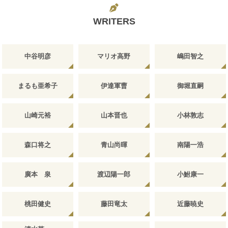
WRITERS
中谷明彦
マリオ高野
嶋田智之
まるも亜希子
伊達軍曹
御堀直嗣
山崎元裕
山本晋也
小林敦志
森口将之
青山尚暉
南陽一浩
廣本 泉
渡辺陽一郎
小鮒康一
桃田健史
藤田竜太
近藤暁史