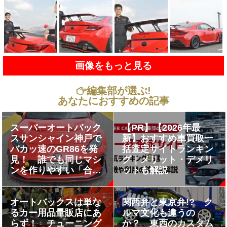
画像をもっと見る
編集部が選ぶ!
あなたにおすすめの記事
スーパーオートバック
【PR】【2026年最
スサンシャイン神戸で
新】おすすめ車買取一
バカッ速のGR86を発
括査定サイトランキン
見！ 誰でも同じマシ
グ｜メリット・デメリ
ンを作りやすい「合法
ットも解説
チューン」を極めた１
台の中身
オートバックスは単な
関西弁と東京弁!? ク
るカー用品量販店にあ
ルマ文化も違うの
らず！ チューニング
か？ 東西のカスタム