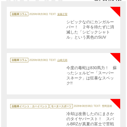
NE
カ
テ
自動車コラム
2026年08月08日
TEXT:
遠藤正賢
ゴ
リ
シビックなのにカンガルー
ー
バー！ ２年を待たずに消
滅した「シビックシャト
ル」という異色のSUV
NE
カ
テ
自動車コラム
2026年08月08日
TEXT:
山崎元裕
ゴ
リ
今度の毒蛇は830馬力！ 蘇
ー
ったシェルビー「スーパー
スネーク」は狂暴なスペッ
ク!!
NE
カ
テ
自動車イベント・カーイベント
モータースポーツ
2026年08月08日
TEXT: 雪岡直樹
ゴ
リ
冷却は改善したのにまさか
ー
のタイヤバースト！ スバ
ルBRZが真夏の富士で苦戦