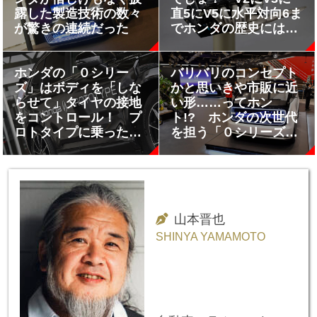
露した製造技術の数々
直5にV5に水平対向6ま
が驚きの連続だった
でホンダの歴史にはあ
りとあらゆるエンジン
が揃っていた!!
ホンダの「０シリー
バリバリのコンセプト
ズ」はボディを「しな
かと思いきや市販に近
らせて」タイヤの接地
い形……ってホン
をコントロール！ プ
ト!? ホンダの次世代
ロトタイプに乗ったら
を担う「０シリーズ」
単に「BEVを沢山出し
が日本で公開された
ます」ってことじゃな
いことがわかった!!
山本晋也
SHINYA YAMAMOTO