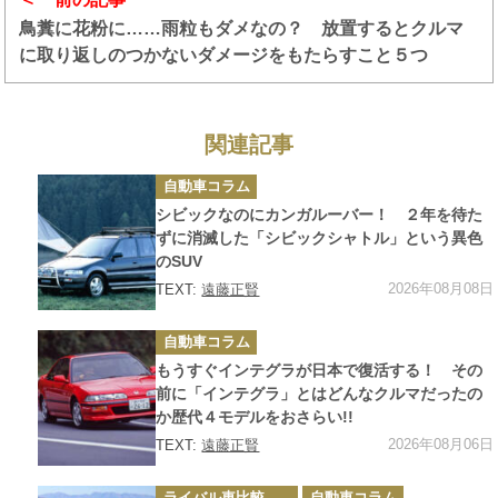
鳥糞に花粉に……雨粒もダメなの？ 放置するとクルマ
に取り返しのつかないダメージをもたらすこと５つ
関連記事
カ
自動車コラム
テ
ゴ
シビックなのにカンガルーバー！ ２年を待た
リ
ー
ずに消滅した「シビックシャトル」という異色
のSUV
2026年08月08日
TEXT:
遠藤正賢
カ
自動車コラム
テ
ゴ
もうすぐインテグラが日本で復活する！ その
リ
ー
前に「インテグラ」とはどんなクルマだったの
か歴代４モデルをおさらい!!
2026年08月06日
TEXT:
遠藤正賢
カ
ライバル車比較テスト
自動車コラム