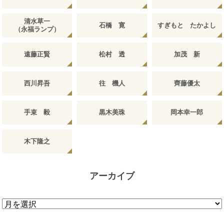
清水草一
石橋 寛
すぎもと たかよし
（永福ランプ）
遠藤正賢
松村 透
加茂 新
西川昇吾
往 機人
齊藤優太
手束 毅
黒木美珠
岡本幸一郎
木下隆之
アーカイブ
ア
ー