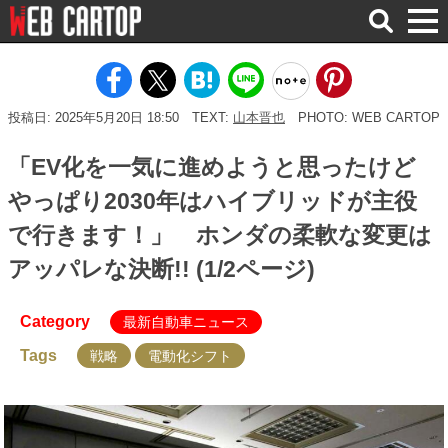
検
索
投稿日: 2025年5月20日 18:50
TEXT:
山本晋也
PHOTO: WEB CARTOP
「EV化を一気に進めようと思ったけど
やっぱり2030年はハイブリッドが主役
で行きます！」 ホンダの柔軟な変更は
アッパレな決断!! (1/2ページ)
Category
最新自動車ニュース
Tags
戦略
電動化シフト