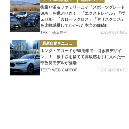
テ
ゴ
街乗り派＆ファミリーこそ「スポーツグレード
リ
ー
SUV」を選ぶべき！ 「エクストレイル」「ヴ
ェゼル」「カローラクロス」「ヤリスクロス」
を比較試乗してわかった本当の価値!!
2026年08月04日
TEXT: 橋本洋平
カ
最新自動車ニュース
テ
ゴ
ホンダ・アコードが50周年で「引き算デザイ
リ
ー
ン」！ 派手さを捨てて高級感を手に入れた一
部改良モデルが登場
2026年08月03日
TEXT: WEB CARTOP