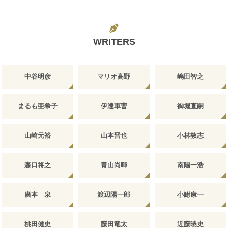
WRITERS
中谷明彦
マリオ高野
嶋田智之
まるも亜希子
伊達軍曹
御堀直嗣
山崎元裕
山本晋也
小林敦志
森口将之
青山尚暉
南陽一浩
廣本 泉
渡辺陽一郎
小鮒康一
桃田健史
藤田竜太
近藤暁史