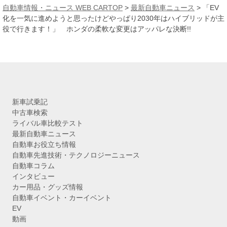
カ
自動車情報・ニュース WEB CARTOP
>
最新自動車ニュース
>
「EV
イ
化を一気に進めようと思ったけどやっぱり2030年はハイブリッドが主
ブ
役で行きます！」 ホンダの柔軟な変更はアッパレな決断!!
新車試乗記
中古車検索
ライバル車比較テスト
最新自動車ニュース
自動車お役立ち情報
自動車先進技術・テクノロジーニュース
自動車コラム
インタビュー
カー用品・グッズ情報
自動車イベント・カーイベント
EV
動画