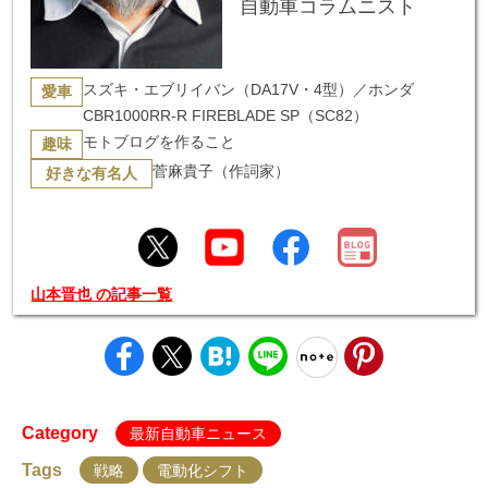
自動車コラムニスト
スズキ・エブリイバン（DA17V・4型）／ホンダ
愛車
CBR1000RR-R FIREBLADE SP（SC82）
モトブログを作ること
趣味
菅麻貴子（作詞家）
好きな有名人
山本晋也 の記事一覧
Category
最新自動車ニュース
Tags
戦略
電動化シフト