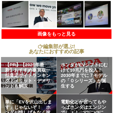
画像をもっと見る
編集部が選ぶ!
あなたにおすすめの記事
【PR】【2026年最
ホンダがEVシフトにむ
新】おすすめ車買取一
けて10兆円を投入！
括査定サイトランキン
2030年までに７モデル
グ｜メリット・デメリ
の「０シリーズ」が誕
ットも解説
生する
単に「EVを沢山出しま
電動化とか言ってもや
す」じゃないぞ！ ホ
っぱホンダはエンジン
ンダが惜しげもなく披
でしょ！ V2にV3に