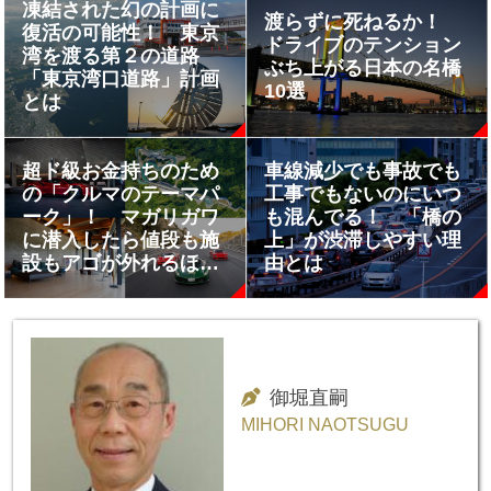
凍結された幻の計画に
渡らずに死ねるか！
復活の可能性！ 東京
ドライブのテンション
湾を渡る第２の道路
ぶち上がる日本の名橋
「東京湾口道路」計画
10選
とは
超ド級お金持ちのため
車線減少でも事故でも
の「クルマのテーマパ
工事でもないのにいつ
ーク」！ マガリガワ
も混んでる！ 「橋の
に潜入したら値段も施
上」が渋滞しやすい理
設もアゴが外れるほど
由とは
衝撃だった
御堀直嗣
MIHORI NAOTSUGU