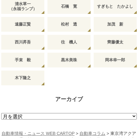
清水草一
石橋 寛
すぎもと たかよし
（永福ランプ）
遠藤正賢
松村 透
加茂 新
西川昇吾
往 機人
齊藤優太
手束 毅
黒木美珠
岡本幸一郎
木下隆之
アーカイブ
ア
ー
カ
自動車情報・ニュース WEB CARTOP
>
自動車コラム
>
東京湾アクア