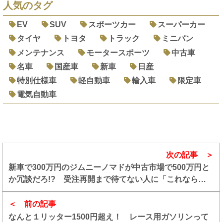
人気のタグ
EV
SUV
スポーツカー
スーパーカー
タイヤ
トヨタ
トラック
ミニバン
メンテナンス
モータースポーツ
中古車
名車
国産車
新車
日産
特別仕様車
軽自動車
輸入車
限定車
電気自動車
次の記事
新車で300万円のジムニーノマドが中古市場で500万円と
か冗談だろ!? 受注再開まで待てない人に「これなら満
足できるハズ」な300万円で狙える中古SUV４選
前の記事
なんと１リッター1500円超え！ レース用ガソリンって