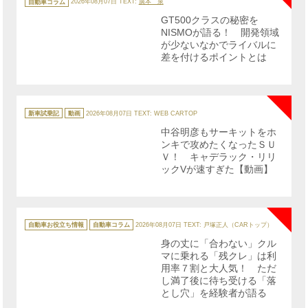
テ
自動車コラム
2026年08月07日
TEXT:
廣本 泉
ゴ
リ
GT500クラスの秘密を
ー
NISMOが語る！ 開発領域
が少ないなかでライバルに
差を付けるポイントとは
NE
カ
テ
新車試乗記
動画
2026年08月07日
TEXT: WEB CARTOP
ゴ
リ
中谷明彦もサーキットをホ
ー
ンキで攻めたくなったＳＵ
Ｖ！ キャデラック・リリ
ックVが速すぎた【動画】
NE
カ
テ
自動車お役立ち情報
自動車コラム
2026年08月07日
TEXT: 戸塚正人（CARトップ）
ゴ
リ
身の丈に「合わない」クル
ー
マに乗れる「残クレ」は利
用率７割と大人気！ ただ
し満了後に待ち受ける「落
とし穴」を経験者が語る