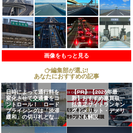
画像をもっと見る
編集部が選ぶ!
あなたにおすすめの記事
日時によって通行料を
【PR】【2026年最
変化させて交通量をコ
新】おすすめ車買取一
ントロール！ ロード
括査定サイトランキン
プライシングは「渋滞
グ｜メリット・デメリ
緩和」の切り札となる
ットも解説
か？