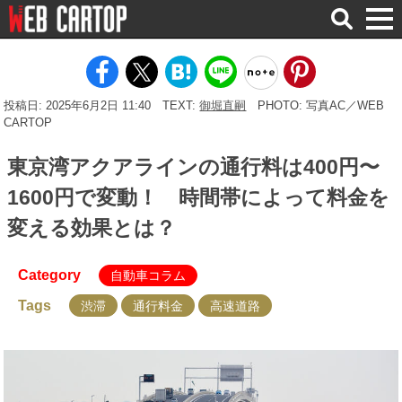
検
索
投稿日: 2025年6月2日 11:40
TEXT:
御堀直嗣
PHOTO: 写真AC／WEB
CARTOP
東京湾アクアラインの通行料は400円〜
1600円で変動！ 時間帯によって料金を
変える効果とは？
Category
自動車コラム
Tags
渋滞
通行料金
高速道路