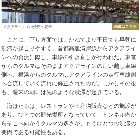
画像はこちら
アクアラインでの渋滞の表示
ことに、下り方面では、かねてより平日でも早朝に
渋滞が起こりやすく、首都高速湾岸線からアクアライ
ンへの合流に際し、車線の引き直しが行われた。東京
からのクルマはそのままアクアラインの追い越し車線
側へ、横浜からのクルマはアクアラインの走行車線側
へ合流していく流れに修正されたのだ。しかしその後
も、週末の朝には先のような渋滞が起きている。
海ほたるは、レストランや土産物販売などの施設が
あり、ひとつの観光場所となっていて、トンネル内か
らそこへ向かうクルマの多さが、もうひとつの渋滞の
要因である可能性もある。