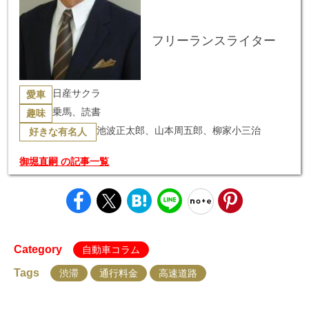
フリーランスライター
日産サクラ
愛車
乗馬、読書
趣味
池波正太郎、山本周五郎、柳家小三治
好きな有名人
御堀直嗣 の記事一覧
Category
自動車コラム
Tags
渋滞
通行料金
高速道路