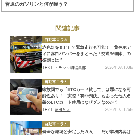
普通のガソリンと何が違う？
関連記事
カ
自動車コラム
テ
ゴ
赤色灯をまわして緊急走行も可能！ 黄色ボデ
リ
ー
ィに赤白バンパーをまとった「交通管理隊」の
役割とは？
2026年08月03日
TEXT: トラック魂編集部
カ
自動車コラム
テ
ゴ
家族間でも「ETCカード貸して」は罪になる可
リ
ー
能性あり！ 実際「有罪判決」もあった他人名
義のETCカード使用はなぜダメなのか？
2026年07月26日
TEXT:
藤田竜太
カ
自動車コラム
テ
ゴ
健全な職場と安定した収入……だが業務内容は
リ