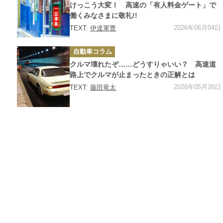
ー
けっこう大変！ 高速の「有人料金ゲート」で
働くみなさまに敬礼!!
2026年06月04日
TEXT:
伊達軍曹
カ
自動車コラム
テ
ゴ
クルマ壊れたぞ……どうすりゃいい？ 高速道
リ
ー
路上でクルマが止まったときの正解とは
2026年05月26日
TEXT:
藤田竜太