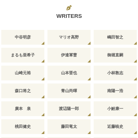
WRITERS
中谷明彦
マリオ高野
嶋田智之
まるも亜希子
伊達軍曹
御堀直嗣
山崎元裕
山本晋也
小林敦志
森口将之
青山尚暉
南陽一浩
廣本 泉
渡辺陽一郎
小鮒康一
桃田健史
藤田竜太
近藤暁史