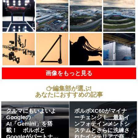
画像をもっと見る
編集部が選ぶ!
あなたにおすすめの記事
クルマにもいよいよ
ボルボXC60がマイナ
Googleの
ーチェンジ！ 最新イ
AI「Gemini」を搭
ンフォテインメントシ
載！ ボルボと
ステムとさらに洗練さ
Googleがパートナー
れたインテリアで商品