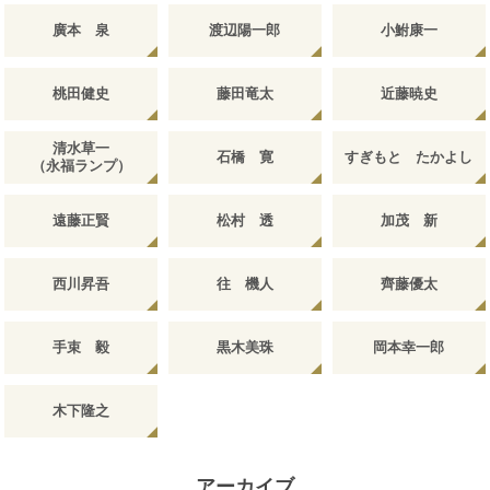
廣本 泉
渡辺陽一郎
小鮒康一
桃田健史
藤田竜太
近藤暁史
清水草一
石橋 寛
すぎもと たかよし
（永福ランプ）
遠藤正賢
松村 透
加茂 新
西川昇吾
往 機人
齊藤優太
手束 毅
黒木美珠
岡本幸一郎
木下隆之
アーカイブ