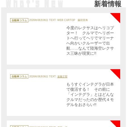
新着情報
NE
カ
テ
自動車コラム
2026年08月06日
TEXT: WEB CARTOP 藤田実寿
ゴ
リ
今度のレクサスはヘリコプ
ー
ター！ クルマでヘリポー
トへ行ってヘリでマリーナ
へ向かいクルーザーで出
航……なんて陸海空レクサ
ス三昧が現実に!!
NE
カ
テ
自動車コラム
2026年08月06日
TEXT:
遠藤正賢
ゴ
リ
もうすぐインテグラが日本
ー
で復活する！ その前に
「インテグラ」とはどんな
クルマだったのか歴代４モ
デルをおさらい!!
NE
カ