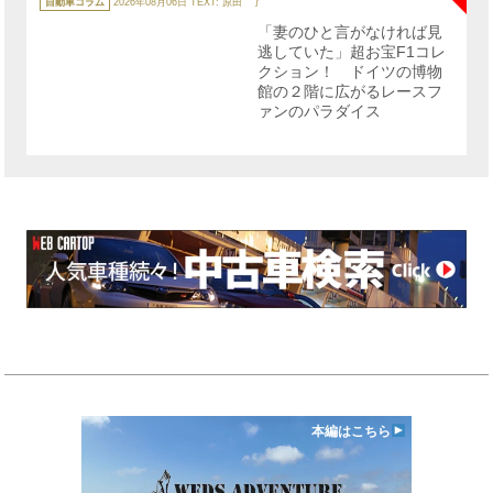
テ
自動車コラム
2026年08月06日
TEXT: 原田 了
ゴ
リ
「妻のひと言がなければ見
ー
逃していた」超お宝F1コレ
クション！ ドイツの博物
館の２階に広がるレースフ
ァンのパラダイス
本編はこちら