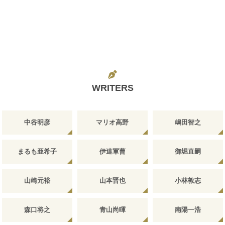
WRITERS
中谷明彦
マリオ高野
嶋田智之
まるも亜希子
伊達軍曹
御堀直嗣
山崎元裕
山本晋也
小林敦志
森口将之
青山尚暉
南陽一浩