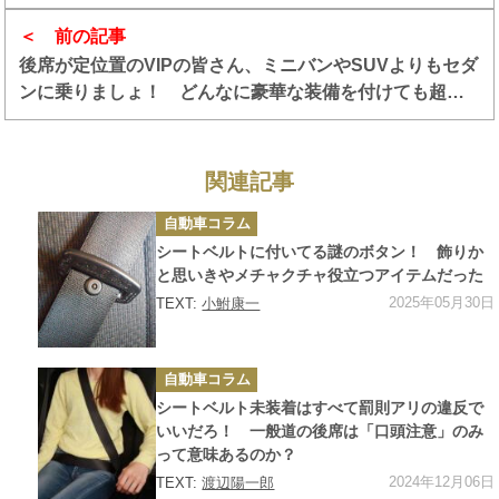
キュートなルックスで売れまくったナッシュ・メトロポ
リタン
前の記事
後席が定位置のVIPの皆さん、ミニバンやSUVよりもセダ
ンに乗りましょ！ どんなに豪華な装備を付けても超え
られない物理の壁
関連記事
カ
自動車コラム
テ
ゴ
シートベルトに付いてる謎のボタン！ 飾りか
リ
ー
と思いきやメチャクチャ役立つアイテムだった
2025年05月30日
TEXT:
小鮒康一
カ
自動車コラム
テ
ゴ
シートベルト未装着はすべて罰則アリの違反で
リ
ー
いいだろ！ 一般道の後席は「口頭注意」のみ
って意味あるのか？
2024年12月06日
TEXT:
渡辺陽一郎