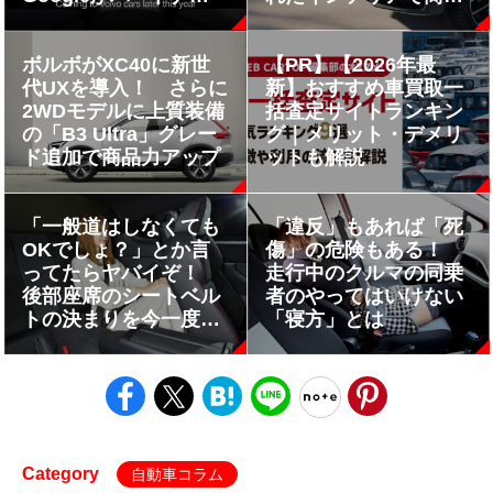
シップを拡大
力強化
ボルボがXC40に新世
【PR】【2026年最
代UXを導入！ さらに
新】おすすめ車買取一
2WDモデルに上質装備
括査定サイトランキン
の「B3 Ultra」グレー
グ｜メリット・デメリ
ド追加で商品力アップ
ットも解説
「一般道はしなくても
「違反」もあれば「死
OKでしょ？」とか言
傷」の危険もある！
ってたらヤバイぞ！
走行中のクルマの同乗
後部座席のシートベル
者のやってはいけない
トの決まりを今一度ハ
「寝方」とは
ッキリさせる
Category
自動車コラム