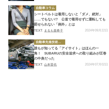
カ
自動車コラム
テ
ゴ
シートベルトは着用しないと「ダメ、絶対」
リ
ー
……でもない!? 公道で着用せずに運転しても
罰せられない「例外」とは
2024年09月22日
TEXT:
まるも亜希子
カ
自動車先進技術・テクノロジーニュース
テ
ゴ
誰もが知ってる「アイサイト」はほんの一
リ
ー
角！ SUBARUの安全追求への取り組みが圧巻
の中身だった
2024年07月02日
TEXT:
山本晋也