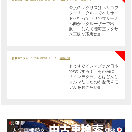
ゴ
リ
今度のレクサスはヘリコプ
ー
ター！ クルマでヘリポー
トへ行ってヘリでマリーナ
へ向かいクルーザーで出
航……なんて陸海空レクサ
ス三昧が現実に!!
NE
カ
テ
自動車コラム
2026年08月06日
TEXT:
遠藤正賢
ゴ
リ
もうすぐインテグラが日本
ー
で復活する！ その前に
「インテグラ」とはどんな
クルマだったのか歴代４モ
デルをおさらい!!