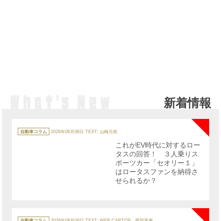
新着情報
NE
カ
テ
自動車コラム
2026年08月06日
TEXT: 山崎元裕
ゴ
リ
これがEV時代に対するロー
ー
タスの回答！ ３人乗りス
ポーツカー「セオリー１」
はロータスファンを納得さ
せられるか？
NE
カ
テ
自動車コラム
2026年08月06日
TEXT: WEB CARTOP 藤田実寿