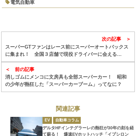
電気自動車
次の記事
スーパーGTファンはレース前にスーパーオートバックス
に集まれ！ 全国３店舗で現役ドライバーに会える
「SUPER GT EXPERIENCE サーキットに行こう!!」を
開催
前の記事
消しゴムにメンコに文房具も全部スーパーカー！ 昭和
の少年が熱狂した「スーパーカーブーム」ってなに？
関連記事
カ
EV
自動車コラム
テ
ゴ
デルタHFインテグラーレの熱狂が30年の刻を経
リ
ー
て蘇る！ 爆速EVホットハッチ「イプシロン