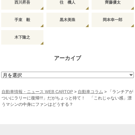
西川昇吾
往 機人
齊藤優太
手束 毅
黒木美珠
岡本幸一郎
木下隆之
アーカイブ
ア
ー
カ
自動車情報・ニュース WEB CARTOP
>
自動車コラム
>
「ランチアが
イ
ついにラリーに復帰!!!」だがちょっと待て！ 「これじゃない感」漂
ブ
うマシンの中身にファンはどうする？