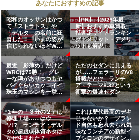
あなたにおすすめの記事
昭和のオッサンはかつ
【PR】【2026年最
て「ストラトス」や
新】おすすめ車買取一
「デルタ」の名前に狂
括査定サイトランキン
喜した！ いまの姿が
グ｜メリット・デメリ
信じられないほどWRC
ットも解説
で無双した「ランチ
ア」の活躍っぷり
最近「影薄め」だけど
ただのセダンに見える
WRCは75勝！ グレ
が……フェラーリのV8
ーな噂がありつつもヤ
搭載だと!? ランチ
バイぐらいカッコイイ
ア・テーマ8.32という
珠玉のマシンを一挙紹
衝撃の爆速セダン
介!!
１年の「３分の２」は
これは歴代最高のデキ
修理工場……はウ
じゃないか？ ブラン
ソ!? ランチア・デル
ド自体も忘れ去られ気
タの超虚弱体質ネタは
味なランチアの新型イ
なぜ生まれた？
プシロンのデザインを