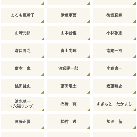
まるも亜希子
伊達軍曹
御堀直嗣
山崎元裕
山本晋也
小林敦志
森口将之
青山尚暉
南陽一浩
廣本 泉
渡辺陽一郎
小鮒康一
桃田健史
藤田竜太
近藤暁史
清水草一
石橋 寛
すぎもと たかよし
（永福ランプ）
遠藤正賢
松村 透
加茂 新