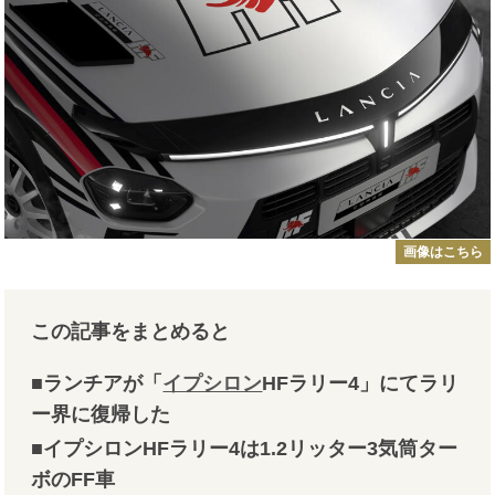
画像はこちら
この記事をまとめると
■ランチアが「
イプシロン
HFラリー4」にてラリ
ー界に復帰した
■イプシロンHFラリー4は1.2リッター3気筒ター
ボのFF車