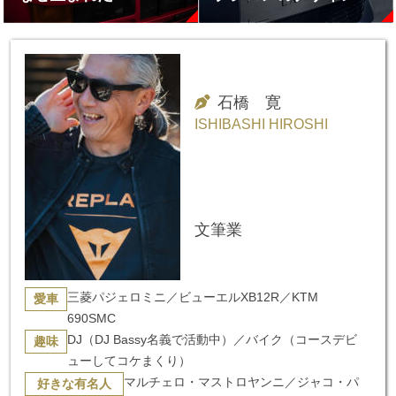
プロが徹底チェック
石橋 寛
ISHIBASHI HIROSHI
文筆業
三菱パジェロミニ／ビューエルXB12R／KTM
愛車
690SMC
DJ（DJ Bassy名義で活動中）／バイク（コースデビ
趣味
ューしてコケまくり）
マルチェロ・マストロヤンニ／ジャコ・パ
好きな有名人