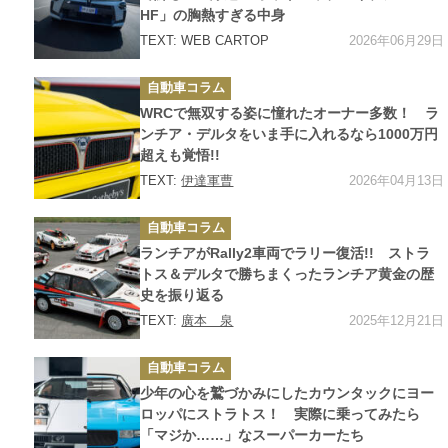
HF」の胸熱すぎる中身
2026年06月29日
TEXT: WEB CARTOP
カ
自動車コラム
テ
ゴ
WRCで無双する姿に憧れたオーナー多数！ ラ
リ
ー
ンチア・デルタをいま手に入れるなら1000万円
超えも覚悟!!
2026年04月13日
TEXT:
伊達軍曹
カ
自動車コラム
テ
ゴ
ランチアがRally2車両でラリー復活!! ストラ
リ
ー
トス＆デルタで勝ちまくったランチア黄金の歴
史を振り返る
2025年12月21日
TEXT:
廣本 泉
カ
自動車コラム
テ
ゴ
少年の心を鷲づかみにしたカウンタックにヨー
リ
ー
ロッパにストラトス！ 実際に乗ってみたら
「マジか……」なスーパーカーたち