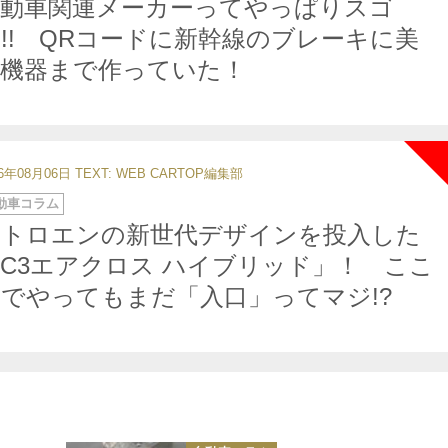
自動車関連メーカーってやっぱりスゴ
!! QRコードに新幹線のブレーキに美
容機器まで作っていた！
26年08月06日
TEXT: WEB CARTOP編集部
動車コラム
シトロエンの新世代デザインを投入した
C3エアクロス ハイブリッド」！ ここ
でやってもまだ「入口」ってマジ!?
カ