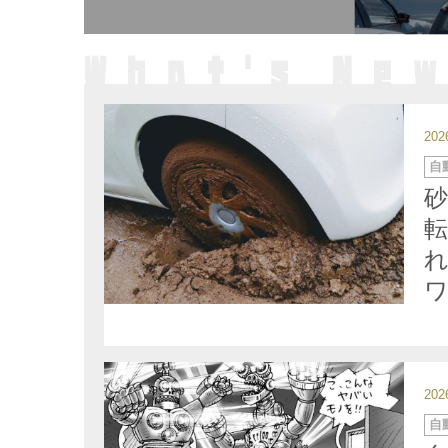
20
カ
自
テ
ゴ
リ
ー
20
カ
自
テ
ゴ