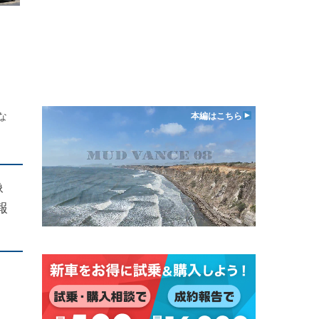
な
本編はこちら
像
報