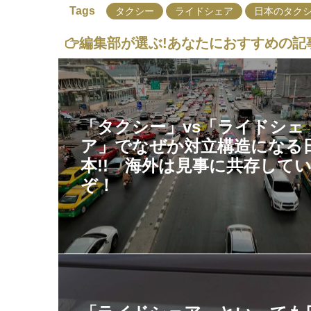
Tags
タクシー
ライドシェア
日本のタク
編集部が選ぶ!
あなたにおすすめの記
「タクシー」vs「ライドシェ
ア」でなぜか対立構造になる
本!! 海外は見事に共存して
ぞ！