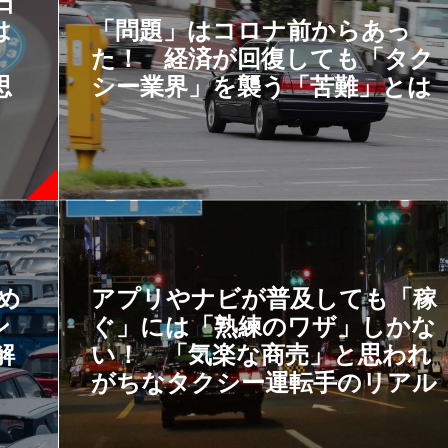
日
は
「問題」はコロナ前からあっ
」
た！ 経済が回復しても「タク
思
シー業界」を襲う「苦難」とは
すめ
アプリやナビが普及しても「稼
ン
ぐ」には「熟練のワザ」しかな
解
い！ 「気楽な商売」と思われ
がちなタクシー運転手のリアル