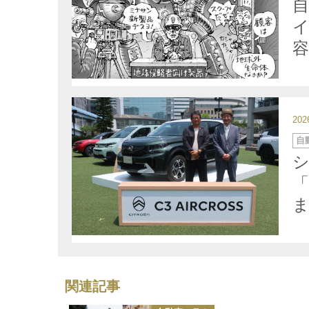
リ
ー
イ
20
カ
自
テ
ゴ
リ
ー
「
ま
関連記事
カ