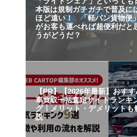
「ライドシェア」といっても
本版は規制ガチガチで普及に
ほど遠い！ 「軽バン貨物便
がお客も運べれば超便利だと
うがどうだ？
【PR】【2026年最新】おす
車買取一括査定サイトランキ
グ｜メリット・デメリットも
説