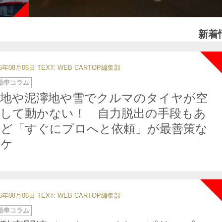
新着
26年08月06日
TEXT: WEB CARTOP編集部
動車コラム
砂地や泥濘地や雪でクルマのタイヤが空
転して動かない！ 自力脱出の手段もあ
れど「すぐにプロへと依頼」が最善策な
ワケ
26年08月06日
TEXT: WEB CARTOP編集部
動車コラム