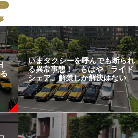
シー
事
いまタクシーを呼んでも断られ
日
る異常事態！ もはや「ライド
いる
シェア」解禁しか解決はない