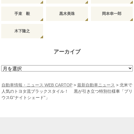
手束 毅
黒木美珠
岡本幸一郎
木下隆之
アーカイブ
ア
ー
カ
自動車情報・ニュース WEB CARTOP
>
最新自動車ニュース
>
北米で
イ
人気のトヨタ流ブラックスタイル！ 黒が引き立つ特別仕様車「プリ
ブ
ウスG“ナイトシェード”」