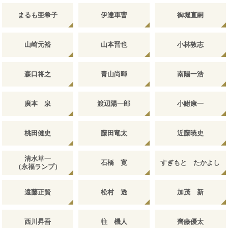
まるも亜希子
伊達軍曹
御堀直嗣
山崎元裕
山本晋也
小林敦志
森口将之
青山尚暉
南陽一浩
廣本 泉
渡辺陽一郎
小鮒康一
桃田健史
藤田竜太
近藤暁史
清水草一
石橋 寛
すぎもと たかよし
（永福ランプ）
遠藤正賢
松村 透
加茂 新
西川昇吾
往 機人
齊藤優太