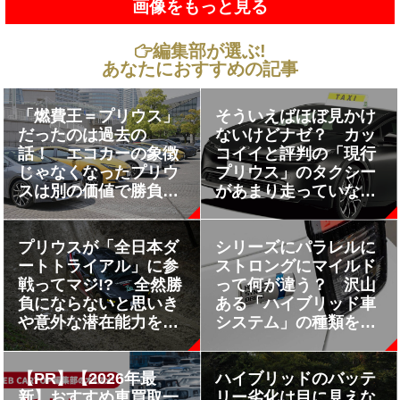
画像をもっと見る
編集部が選ぶ!
あなたにおすすめの記事
「燃費王＝プリウス」
そういえばほぼ見かけ
だったのは過去の
ないけどナゼ？ カッ
話！ エコカーの象徴
コイイと評判の「現行
じゃなくなったプリウ
プリウス」のタクシー
スは別の価値で勝負し
があまり走っていない
ている!!
ワケ
プリウスが「全日本ダ
シリーズにパラレルに
ートトライアル」に参
ストロングにマイルド
戦ってマジ!? 全然勝
って何が違う？ 沢山
負にならないと思いき
ある「ハイブリッド車
や意外な潜在能力を見
システム」の種類をス
せつけた！
ッキリ整理してみた
【PR】【2026年最
ハイブリッドのバッテ
新】おすすめ車買取一
リー劣化は目に見えな