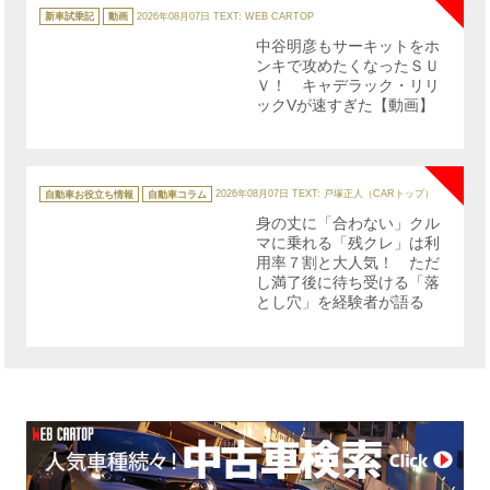
カ
テ
新車試乗記
動画
2026年08月07日
TEXT: WEB CARTOP
ゴ
リ
中谷明彦もサーキットをホ
ー
ンキで攻めたくなったＳＵ
Ｖ！ キャデラック・リリ
ックVが速すぎた【動画】
NE
カ
テ
自動車お役立ち情報
自動車コラム
2026年08月07日
TEXT: 戸塚正人（CARトップ）
ゴ
リ
身の丈に「合わない」クル
ー
マに乗れる「残クレ」は利
用率７割と大人気！ ただ
し満了後に待ち受ける「落
とし穴」を経験者が語る