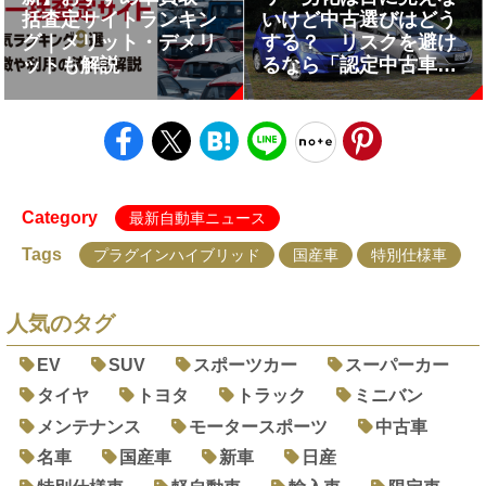
括査定サイトランキン
いけど中古選びはどう
グ｜メリット・デメリ
する？ リスクを避け
ットも解説
るなら「認定中古車」
を選ぶのが正解！
Category
最新自動車ニュース
Tags
プラグインハイブリッド
国産車
特別仕様車
人気のタグ
EV
SUV
スポーツカー
スーパーカー
タイヤ
トヨタ
トラック
ミニバン
メンテナンス
モータースポーツ
中古車
名車
国産車
新車
日産