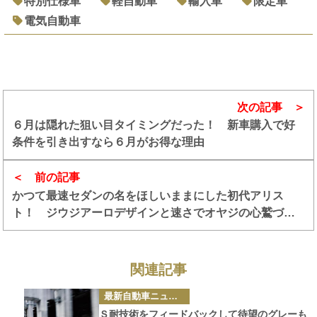
特別仕様車
軽自動車
輸入車
限定車
電気自動車
次の記事
６月は隠れた狙い目タイミングだった！ 新車購入で好
条件を引き出すなら６月がお得な理由
前の記事
かつて最速セダンの名をほしいままにした初代アリス
ト！ ジウジアーロデザインと速さでオヤジの心鷲づか
み!!
関連記事
カ
最新自動車ニュース
テ
ゴ
Ｓ耐技術をフィードバックして待望のグレーも