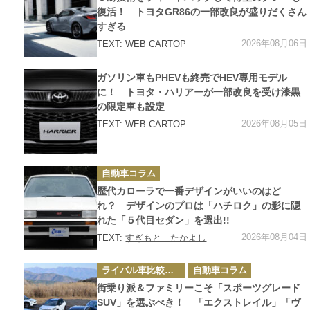
リ
ー
復活！ トヨタGR86の一部改良が盛りだくさん
すぎる
2026年08月06日
TEXT: WEB CARTOP
カ
ガソリン車もPHEVも終売でHEV専用モデル
テ
ゴ
に！ トヨタ・ハリアーが一部改良を受け漆黒
リ
の限定車も設定
ー
2026年08月05日
TEXT: WEB CARTOP
カ
自動車コラム
テ
ゴ
歴代カローラで一番デザインがいいのはど
リ
ー
れ？ デザインのプロは「ハチロク」の影に隠
れた「５代目セダン」を選出!!
2026年08月04日
TEXT:
すぎもと たかよし
カ
ライバル車比較テスト
自動車コラム
テ
ゴ
街乗り派＆ファミリーこそ「スポーツグレード
リ
ー
SUV」を選ぶべき！ 「エクストレイル」「ヴ