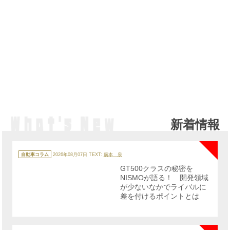
新着情報
NE
カ
テ
自動車コラム
2026年08月07日
TEXT:
廣本 泉
ゴ
リ
GT500クラスの秘密を
ー
NISMOが語る！ 開発領域
が少ないなかでライバルに
差を付けるポイントとは
NE