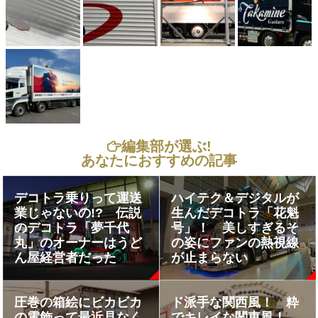
編集部が選ぶ!
あなたにおすすめの記事
デコトラ乗りって運送
ハイテク＆デジタルが
業じゃないの!? 伝説
生んだデコトラ「花魁
のデコトラ「夢千代
号」！ 美しすぎるそ
丸」のオーナーはうど
の姿にファンの熱視線
ん屋経営者だった
が止まらない
圧巻の箱絵にビカビカ
ド派手な関西風！ 粋
の電飾って最近見なく
でキレイな関東風！