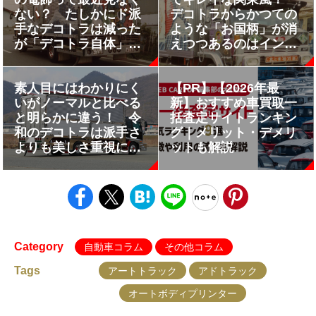
ない？ たしかにド派
デコトラからかつての
手なデコトラは減った
ような「お国柄」が消
が「デコトラ自体」は
えつつあるのはインタ
むしろ増えている！
ーネットのせいだった
素人目にはわかりにく
【PR】【2026年最
いがノーマルと比べる
新】おすすめ車買取一
と明らかに違う！ 令
括査定サイトランキン
和のデコトラは派手さ
グ｜メリット・デメリ
よりも美しさ重視にシ
ットも解説
フトしていた
Category
自動車コラム
その他コラム
Tags
アートトラック
アドトラック
オートボディプリンター