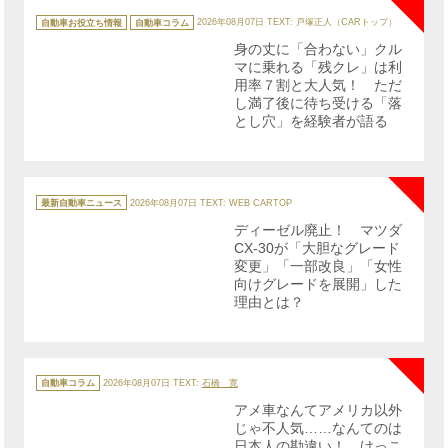
カ
テ
自動車お役立ち情報
自動車コラム
2026年08月07日
TEXT: 戸塚正人（CARトップ）
ゴ
リ
身の丈に「合わない」クル
ー
マに乗れる「残クレ」は利
用率７割と大人気！ ただ
し満了後に待ち受ける「落
とし穴」を経験者が語る
NE
カ
テ
最新自動車ニュース
2026年08月07日
TEXT: WEB CARTOP
ゴ
リ
ディーゼル廃止！ マツダ
ー
CX-30が「大胆なグレード
変更」「一部改良」「女性
向けグレードを展開」した
理由とは？
NE
カ
テ
自動車コラム
2026年08月07日
TEXT:
石橋 寛
ゴ
リ
アメ車なんてアメリカ以外
ー
じゃ不人気……なんてのは
日本人の勘違い！ けっこ