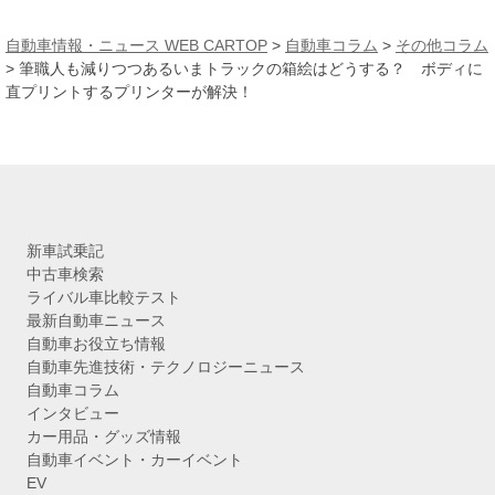
ー
カ
自動車情報・ニュース WEB CARTOP
>
自動車コラム
>
その他コラム
イ
>
筆職人も減りつつあるいまトラックの箱絵はどうする？ ボディに
ブ
直プリントするプリンターが解決！
新車試乗記
中古車検索
ライバル車比較テスト
最新自動車ニュース
自動車お役立ち情報
自動車先進技術・テクノロジーニュース
自動車コラム
インタビュー
カー用品・グッズ情報
自動車イベント・カーイベント
EV