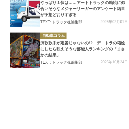
ゴ
やっぱり１位は……アートトラックの箱絵に似
リ
ー
合いそうなメジャーリーガーのアンケート結果
が予想どおりすぎる
2026年02月01日
TEXT: トラック魂編集部
カ
自動車コラム
テ
ゴ
演歌歌手が定番じゃないの!? デコトラの箱絵
リ
ー
にしたら映えそうな芸能人ランキングの「まさ
かの結果」
2025年10月24日
TEXT: トラック魂編集部