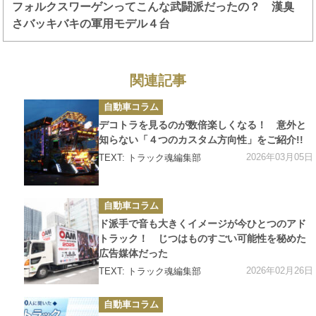
フォルクスワーゲンってこんな武闘派だったの？ 漢臭
さバッキバキの軍用モデル４台
関連記事
カ
自動車コラム
テ
ゴ
デコトラを見るのが数倍楽しくなる！ 意外と
リ
ー
知らない「４つのカスタム方向性」をご紹介!!
2026年03月05日
TEXT: トラック魂編集部
カ
自動車コラム
テ
ゴ
ド派手で音も大きくイメージが今ひとつのアド
リ
ー
トラック！ じつはものすごい可能性を秘めた
広告媒体だった
2026年02月26日
TEXT: トラック魂編集部
カ
自動車コラム
テ