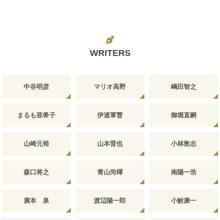
WRITERS
中谷明彦
マリオ高野
嶋田智之
まるも亜希子
伊達軍曹
御堀直嗣
山崎元裕
山本晋也
小林敦志
森口将之
青山尚暉
南陽一浩
廣本 泉
渡辺陽一郎
小鮒康一