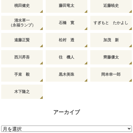
桃田健史
藤田竜太
近藤暁史
清水草一
石橋 寛
すぎもと たかよし
（永福ランプ）
遠藤正賢
松村 透
加茂 新
西川昇吾
往 機人
齊藤優太
手束 毅
黒木美珠
岡本幸一郎
木下隆之
アーカイブ
ア