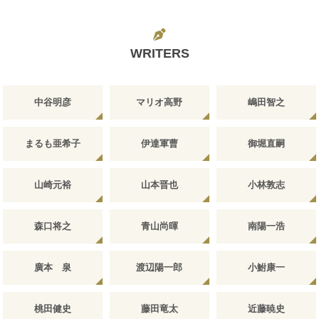
WRITERS
中谷明彦
マリオ高野
嶋田智之
まるも亜希子
伊達軍曹
御堀直嗣
山崎元裕
山本晋也
小林敦志
森口将之
青山尚暉
南陽一浩
廣本 泉
渡辺陽一郎
小鮒康一
桃田健史
藤田竜太
近藤暁史