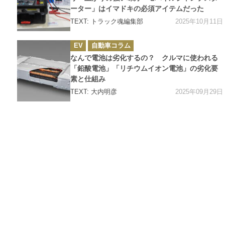
ーター」はイマドキの必須アイテムだった
2025年10月11日
TEXT: トラック魂編集部
カ
EV
自動車コラム
テ
ゴ
なんで電池は劣化するの？ クルマに使われる
リ
ー
「鉛酸電池」「リチウムイオン電池」の劣化要
素と仕組み
2025年09月29日
TEXT: 大内明彦