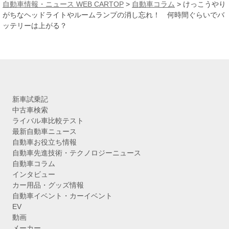
カ
自動車情報・ニュース WEB CARTOP
>
自動車コラム
>
けっこうやり
イ
がちなヘッドライトやルームランプの消し忘れ！ 何時間ぐらいでバ
ブ
ッテリーは上がる？
新車試乗記
中古車検索
ライバル車比較テスト
最新自動車ニュース
自動車お役立ち情報
自動車先進技術・テクノロジーニュース
自動車コラム
インタビュー
カー用品・グッズ情報
自動車イベント・カーイベント
EV
動画
メーカー