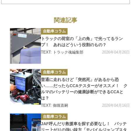
2025 GT300クラス オールチームラインアップ】
関連記事
カ
自動車コラム
テ
ゴ
トラックの荷室の「上の角」で光ってるラン
リ
ー
プ！ あれはどういう役割のもの？
2026年04月26日
TEXT: トラック魂編集部
カ
自動車コラム
テ
ゴ
普通に走れるけど「突然死」があるから恐
リ
ー
い……だったらCCAテスターがオススメ！ ク
ルマのバッテリーの健康診断ができるCCAと
は？
2026年04月16日
TEXT: 御堀直嗣
カ
自動車コラム
テ
ゴ
JAF呼んだり救援車を探す必要なし！ バッテ
リ
ー
リー上がりの強い味方「モバイルジャンプスタ