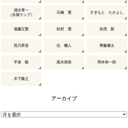
清水草一
石橋 寛
すぎもと たかよし
（永福ランプ）
遠藤正賢
松村 透
加茂 新
西川昇吾
往 機人
齊藤優太
手束 毅
黒木美珠
岡本幸一郎
木下隆之
アーカイブ
ア
ー