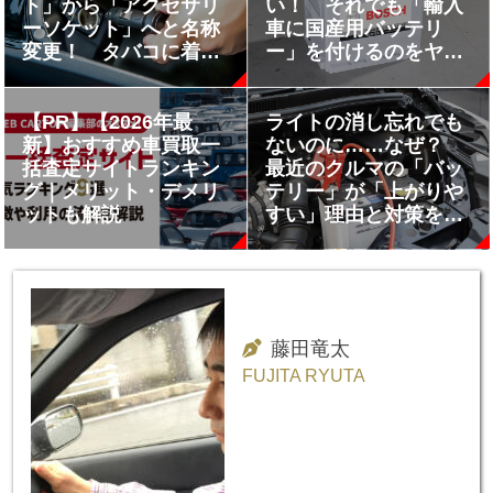
ト」から「アクセサリ
い！ それでも「輸入
ーソケット」へと名称
車に国産用バッテリ
変更！ タバコに着火
ー」を付けるのをヤメ
はできなくなったがい
るべき理由
までも電源としては優
秀だった
【PR】【2026年最
ライトの消し忘れでも
新】おすすめ車買取一
ないのに……なぜ？
括査定サイトランキン
最近のクルマの「バッ
グ｜メリット・デメリ
テリー」が「上がりや
ットも解説
すい」理由と対策をデ
ィーラーに聞いた
藤田竜太
FUJITA RYUTA