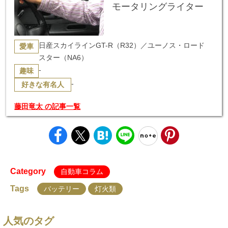
モータリングライター
日産スカイラインGT-R（R32）／ユーノス・ロード
愛車
スター（NA6）
-
趣味
-
好きな有名人
藤田竜太 の記事一覧
Category
自動車コラム
Tags
バッテリー
灯火類
人気のタグ