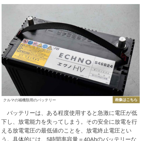
画像はこちら
クルマの補機類用のバッテリー
バッテリーは、ある程度使用すると急激に電圧が低
下し、放電能力を失ってしまう。その安全に放電を行
える放電電圧の最低値のことを、放電終止電圧とい
う。具体的には、5時間率容量＝40Ahのバッテリーな