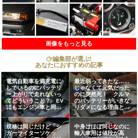
画像をもっと見る
編集部が選ぶ!
あなたにおすすめの記事
電気自動車を満充電に
最近弱ってきたな……
しているのにバッテリ
じゃなくて元気だった
ー上がりで走れないっ
のに突然死！ クルマ
てどういうこと？ EV
のバッテリーがいきな
にもエンジン車と同じ
りダメになる理由と避
「12Vの補機バッテリ
けるための対策とは
ー」を積んでいるワケ
規格は同じだけど「シ
中身はほぼ同じなのに
ガーライターソケッ
輸入車用は値段が高