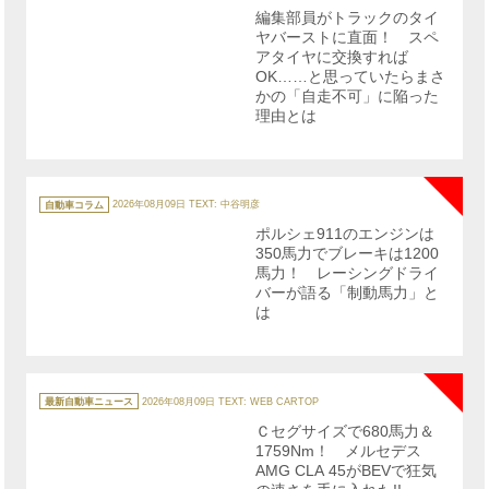
リ
編集部員がトラックのタイ
ー
ヤバーストに直面！ スペ
アタイヤに交換すれば
OK……と思っていたらまさ
かの「自走不可」に陥った
理由とは
NE
カ
テ
自動車コラム
2026年08月09日
TEXT: 中谷明彦
ゴ
リ
ポルシェ911のエンジンは
ー
350馬力でブレーキは1200
馬力！ レーシングドライ
バーが語る「制動馬力」と
は
NE
カ
テ
最新自動車ニュース
2026年08月09日
TEXT: WEB CARTOP
ゴ
リ
Ｃセグサイズで680馬力＆
ー
1759Nm！ メルセデス
AMG CLA 45がBEVで狂気