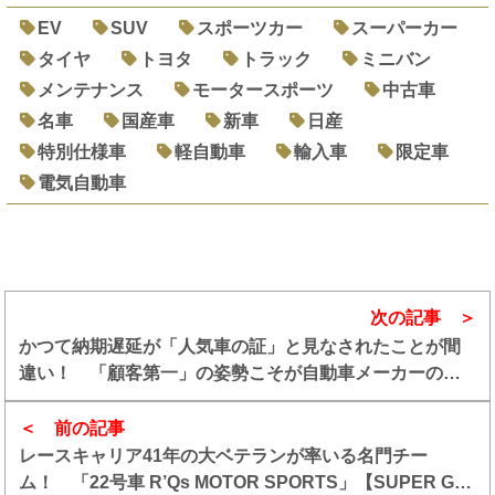
EV
SUV
スポーツカー
スーパーカー
タイヤ
トヨタ
トラック
ミニバン
メンテナンス
モータースポーツ
中古車
名車
国産車
新車
日産
特別仕様車
軽自動車
輸入車
限定車
電気自動車
次の記事
かつて納期遅延が「人気車の証」と見なされたことが間
違い！ 「顧客第一」の姿勢こそが自動車メーカーの正
しい姿
前の記事
レースキャリア41年の大ベテランが率いる名門チー
ム！ 「22号車 R’Qs MOTOR SPORTS」【SUPER GT