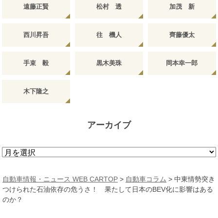
遠藤正賢
松村 透
加茂 新
西川昇吾
往 機人
齊藤優太
手束 毅
黒木美珠
岡本幸一郎
木下隆之
アーカイブ
ア
ー
カ
自動車情報・ニュース WEB CARTOP
>
自動車コラム
>
中東情勢突き
イ
つけられた石油依存の危うさ！ 果たして日本のBEV化に影響はある
ブ
のか？