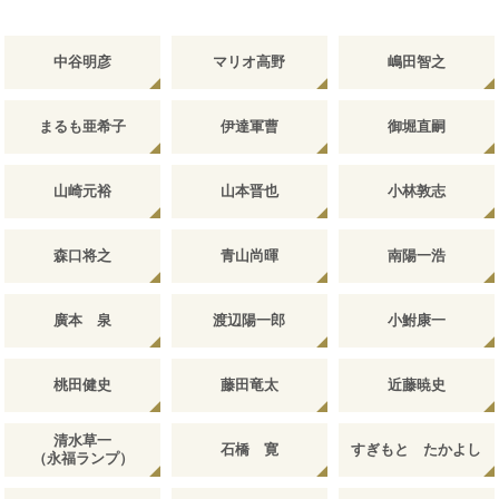
中谷明彦
マリオ高野
嶋田智之
まるも亜希子
伊達軍曹
御堀直嗣
山崎元裕
山本晋也
小林敦志
森口将之
青山尚暉
南陽一浩
廣本 泉
渡辺陽一郎
小鮒康一
桃田健史
藤田竜太
近藤暁史
清水草一
石橋 寛
すぎもと たかよし
（永福ランプ）