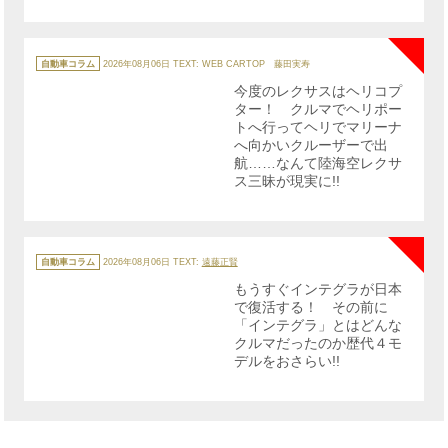
NE
カ
テ
自動車コラム
2026年08月06日
TEXT: WEB CARTOP 藤田実寿
ゴ
リ
今度のレクサスはヘリコプ
ー
ター！ クルマでヘリポー
トへ行ってヘリでマリーナ
へ向かいクルーザーで出
航……なんて陸海空レクサ
ス三昧が現実に!!
NE
カ
テ
自動車コラム
2026年08月06日
TEXT:
遠藤正賢
ゴ
リ
もうすぐインテグラが日本
ー
で復活する！ その前に
「インテグラ」とはどんな
クルマだったのか歴代４モ
デルをおさらい!!