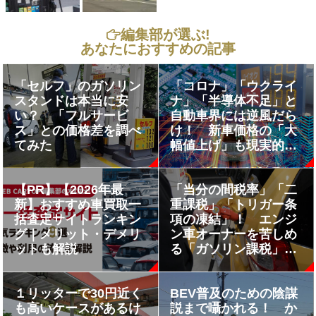
編集部が選ぶ!
あなたにおすすめの記事
「セルフ」のガソリン
「コロナ」「ウクライ
スタンドは本当に安
ナ」「半導体不足」と
い？ 「フルサービ
自動車界には逆風だら
ス」との価格差を調べ
け！ 新車価格の「大
てみた
幅値上げ」も現実的な
ところまできた
【PR】【2026年最
「当分の間税率」「二
新】おすすめ車買取一
重課税」「トリガー条
括査定サイトランキン
項の凍結」！ エンジ
グ｜メリット・デメリ
ン車オーナーを苦しめ
ットも解説
る「ガソリン課税」の
問題!!
１リッターで30円近く
BEV普及のための陰謀
も高いケースがあるけ
説まで囁かれる！ か