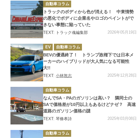
カ
自動車コラム
テ
ゴ
トラックのボディから色が消える！ 中東情勢
リ
ー
の悪化でボディに企業名やロゴのペイントがで
きない事態に陥っていた
2026年05月19日
TEXT: トラック魂編集部
カ
EV
自動車コラム
テ
ゴ
BEVの優遇終了！ トランプ政権下では日本メ
リ
ー
ーカーのハイブリッドが大人気になる可能性
大!!
2025年12月28日
TEXT:
小林敦志
カ
自動車コラム
テ
ゴ
なんでSA・PAのガソリンは高い？ 隣同士の
リ
ー
SAで価格差が10円以上もあるけどナゼ？ 高速
道路のガソリン価格の謎
2025年03月08日
TEXT: 琴條孝詩
カ
自動車コラム
テ