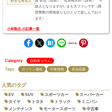
渡 哲也（団長）、石原裕次郎（課長） ※
好きな有名人
故人となりますがいまも大ファンです（西
部警察の聖地巡りもひとりで楽しんでおり
ます）
小林敦志 の記事一覧
Category
自動車コラム
Tags
ガソリン価格
中東情勢
原油高騰
人気のタグ
EV
SUV
スポーツカー
スーパーカー
タイヤ
トヨタ
トラック
ミニバン
メンテナンス
モータースポーツ
中古車