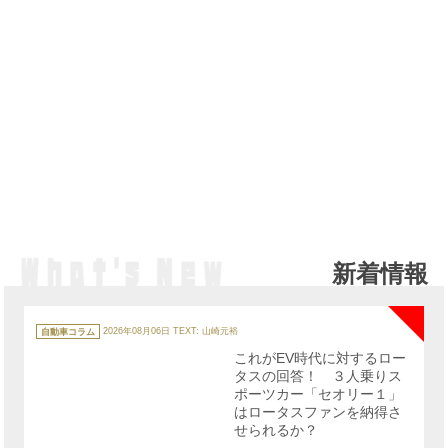
新着情報
NE
カ
テ
自動車コラム
2026年08月06日
TEXT: 山崎元裕
ゴ
リ
これがEV時代に対するロー
ー
タスの回答！ ３人乗りス
ポーツカー「セオリー１」
はロータスファンを納得さ
せられるか？