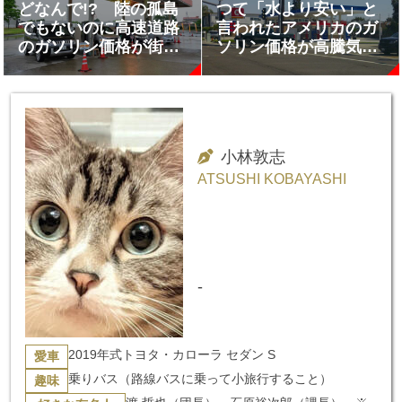
どなんで!? 陸の孤島
つて「水より安い」と
でもないのに高速道路
言われたアメリカのガ
のガソリン価格が街中
ソリン価格が高騰気
より「かなり高額」な
味!!
理由
小林敦志
ATSUSHI KOBAYASHI
-
2019年式トヨタ・カローラ セダン S
愛車
乗りバス（路線バスに乗って小旅行すること）
趣味