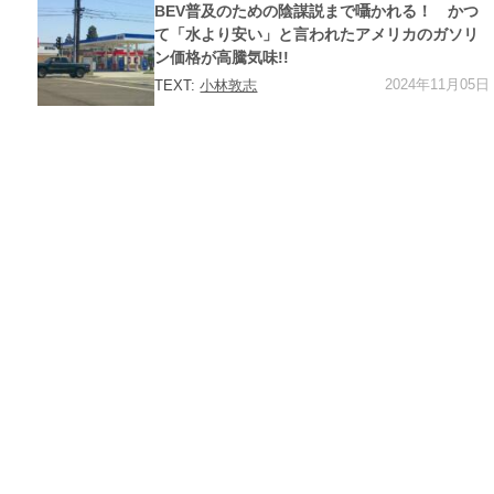
ゴ
BEV普及のための陰謀説まで囁かれる！ かつ
リ
ー
て「水より安い」と言われたアメリカのガソリ
ン価格が高騰気味!!
2024年11月05日
TEXT:
小林敦志