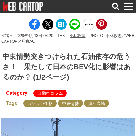
検
索
投稿日: 2026年4月13日 06:20
TEXT:
小林敦志
PHOTO: 小林敦志／WEB
CARTOP／写真AC
中東情勢突きつけられた石油依存の危う
さ！ 果たして日本のBEV化に影響はあ
るのか？ (1/2ページ)
Category
自動車コラム
Tags
ガソリン価格
中東情勢
原油高騰