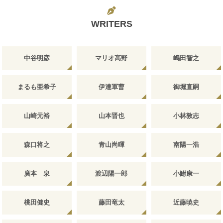
WRITERS
中谷明彦
マリオ高野
嶋田智之
まるも亜希子
伊達軍曹
御堀直嗣
山崎元裕
山本晋也
小林敦志
森口将之
青山尚暉
南陽一浩
廣本 泉
渡辺陽一郎
小鮒康一
桃田健史
藤田竜太
近藤暁史