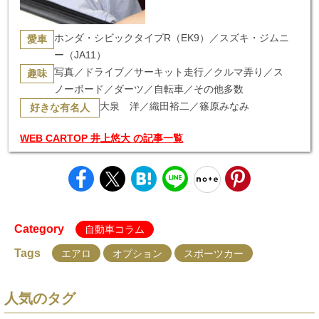
ホンダ・シビックタイプR（EK9）／スズキ・ジムニ
愛車
ー（JA11）
写真／ドライブ／サーキット走行／クルマ弄り／ス
趣味
ノーボード／ダーツ／自転車／その他多数
大泉 洋／織田裕二／篠原みなみ
好きな有名人
WEB CARTOP 井上悠大 の記事一覧
Category
自動車コラム
Tags
エアロ
オプション
スポーツカー
人気のタグ