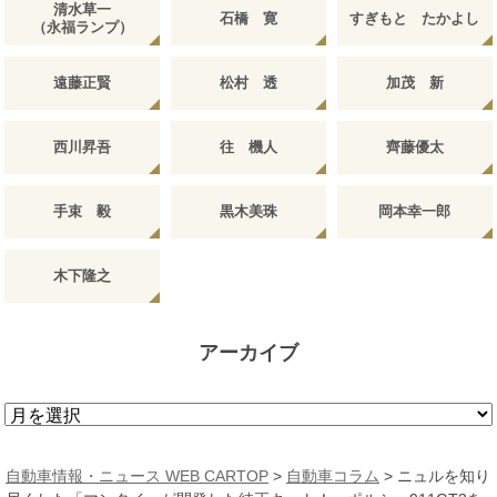
清水草一
石橋 寛
すぎもと たかよし
（永福ランプ）
遠藤正賢
松村 透
加茂 新
西川昇吾
往 機人
齊藤優太
手束 毅
黒木美珠
岡本幸一郎
木下隆之
アーカイブ
ア
ー
カ
自動車情報・ニュース WEB CARTOP
>
自動車コラム
>
ニュルを知り
イ