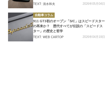
2026年05月04日
TEXT: 清水和夫
カ
自動車コラム
テ
ゴ
911 GT3初のオープン「S/C」はスピードスター
リ
ー
の再来か？ 歴代すべてが伝説の「スピードス
ター」の歴史と哲学
2026年04月19日
TEXT: WEB CARTOP