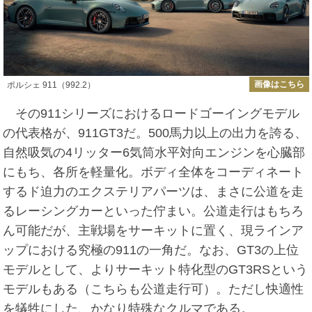
画像はこちら
ポルシェ 911（992.2）
その911シリーズにおけるロードゴーイングモデル
の代表格が、911GT3だ。500馬力以上の出力を誇る、
自然吸気の4リッター6気筒水平対向エンジンを心臓部
にもち、各所を軽量化。ボディ全体をコーディネート
するド迫力のエクステリアパーツは、まさに公道を走
るレーシングカーといった佇まい。公道走行はもちろ
ん可能だが、主戦場をサーキットに置く、現ラインア
ップにおける究極の911の一角だ。なお、GT3の上位
モデルとして、よりサーキット特化型のGT3RSという
モデルもある（こちらも公道走行可）。ただし快適性
を犠牲にした、かなり特殊なクルマである。