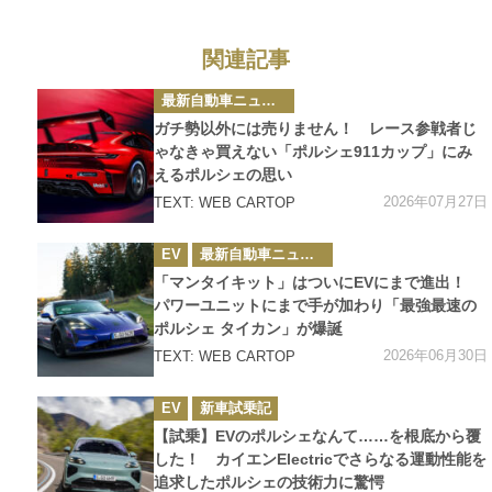
関連記事
カ
最新自動車ニュース
テ
ゴ
ガチ勢以外には売りません！ レース参戦者じ
リ
ー
ゃなきゃ買えない「ポルシェ911カップ」にみ
えるポルシェの思い
2026年07月27日
TEXT: WEB CARTOP
カ
EV
最新自動車ニュース
テ
ゴ
「マンタイキット」はついにEVにまで進出！
リ
ー
パワーユニットにまで手が加わり「最強最速の
ポルシェ タイカン」が爆誕
2026年06月30日
TEXT: WEB CARTOP
カ
EV
新車試乗記
テ
ゴ
【試乗】EVのポルシェなんて……を根底から覆
リ
ー
した！ カイエンElectricでさらなる運動性能を
追求したポルシェの技術力に驚愕