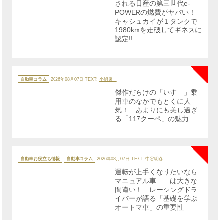
される日産の第三世代e-
POWERの燃費がヤバい！
キャシュカイが１タンクで
1980kmを走破してギネスに
認定!!
NE
カ
テ
自動車コラム
2026年08月07日
TEXT:
小鮒康一
ゴ
リ
傑作だらけの「いすゞ」乗
ー
用車のなかでもとくに人
気！ あまりにも美し過ぎ
る「117クーペ」の魅力
NE
カ
テ
自動車お役立ち情報
自動車コラム
2026年08月07日
TEXT:
中谷明彦
ゴ
リ
運転が上手くなりたいなら
ー
マニュアル車……は大きな
間違い！ レーシングドラ
イバーが語る「基礎を学ぶ
オートマ車」の重要性