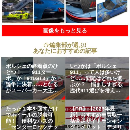
画像をもっと見る
編集部が選ぶ!
あなたにおすすめの記事
ポルシェの終着点のひ
いつかは「ポルシェ
とつ！ 「911ター
911」って人は多いけ
ボ」か「911GT3」か
ど……問題はどれを選
論争に決着……となる
ぶか？ 悩ましすぎる
かスーパーカー大王に
歴代911選びを考えて
聞いた
みた
たった１本を回すだけ
【PR】【2026年最
でホイールの脱着可
新】おすすめ車買取一
能！ 便利なハズの
括査定サイトランキン
「センターロックナッ
グ｜メリット・デメリ