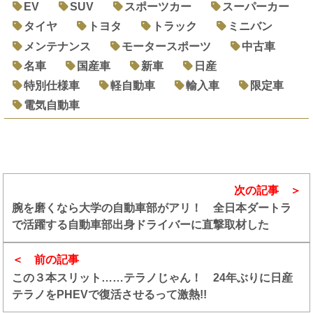
EV
SUV
スポーツカー
スーパーカー
タイヤ
トヨタ
トラック
ミニバン
メンテナンス
モータースポーツ
中古車
名車
国産車
新車
日産
特別仕様車
軽自動車
輸入車
限定車
電気自動車
次の記事
腕を磨くなら大学の自動車部がアリ！ 全日本ダートラ
で活躍する自動車部出身ドライバーに直撃取材した
前の記事
この３本スリット……テラノじゃん！ 24年ぶりに日産
テラノをPHEVで復活させるって激熱!!