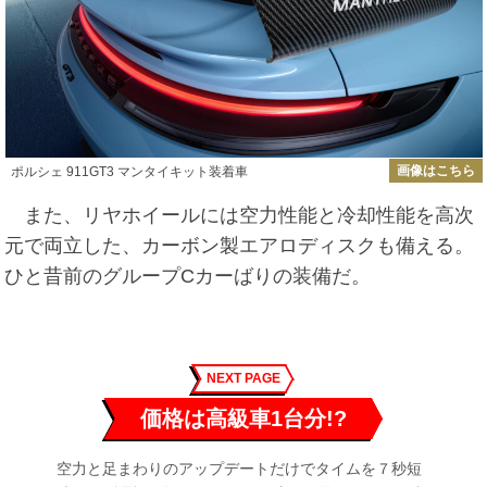
画像はこちら
ポルシェ 911GT3 マンタイキット装着車
また、リヤホイールには空力性能と冷却性能を高次
元で両立した、カーボン製エアロディスクも備える。
ひと昔前のグループCカーばりの装備だ。
NEXT PAGE
価格は高級車1台分!?
空力と足まわりのアップデートだけでタイムを７秒短