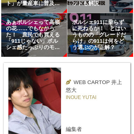
ト」が量産車に普及し
ットも解説
ないワケ
あぁポルシェって高嶺
ポルシェ911に乗らず
の花……でもなかっ
に死ねるか！ とはい
た！ 庶民でも買える
うものの「グレードだ
「911じゃない」ポル
らけ」の911は何をど
シェ感たっぷりのモデ
う選ぶのが正解？
ル
WEB CARTOP 井上
悠大
INOUE YUTAI
編集者