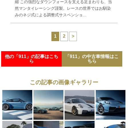
縮 この強烈なダウンフォースを支える足まわりも、当
然マンタイレーシング謹製。レースの世界ではお馴染
みのネジ式による調整式サスペンショ...
1
2
>
他の「911」の記事はこち
「911」の中古車情報はこ
ら
ちら
この記事の画像ギャラリー