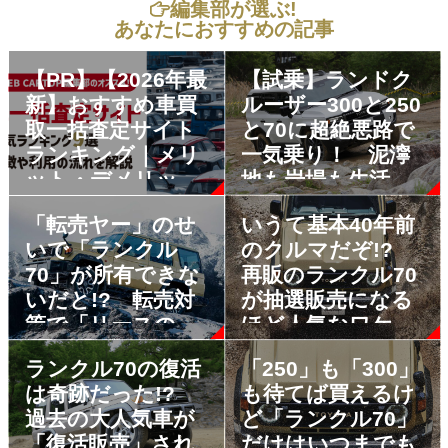
編集部が選ぶ!
あなたにおすすめの記事
【PR】【2026年最
【試乗】ランドク
新】おすすめ車買
ルーザー300と250
取一括査定サイト
と70に超絶悪路で
ランキング｜メリ
一気乗り！ 泥濘
ット・デメリット
地も岩場も生活道
も解説
路になってしまう
「転売ヤー」のせ
いうて基本40年前
衝撃の走破性に感
いで「ランクル
のクルマだぞ!?
動しかない!!
70」が所有できな
再販のランクル70
いだと!? 転売対
が抽選販売になる
策で「リースの
ほど人気なワケ
み」のディーラー
ランクル70の復活
「250」も「300」
まで出てきた！
は奇跡だった!?
も待てば買えるけ
過去の大人気車が
ど「ランクル70」
「復活販売」され
だけはいつまでも