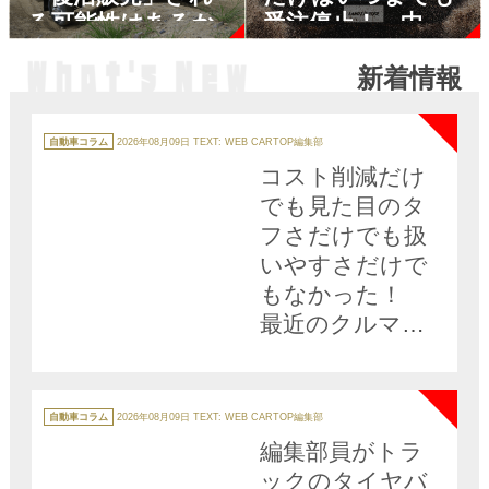
る可能性はあるか
受注停止！ 中古
価格も爆騰してる
新着情報
しいっそ海外仕様
NEW
の並行輸入車に乗
るってのはアリ？
カ
テ
自動車コラム
2026年08月09日
TEXT: WEB CARTOP編集部
ゴ
リ
コスト削減だけ
ー
でも見た目のタ
フさだけでも扱
いやすさだけで
もなかった！
最近のクルマに
多い無塗装黒樹脂
NEW
バンパーは環境
にも優しい選択
カ
テ
自動車コラム
2026年08月09日
TEXT: WEB CARTOP編集部
ゴ
リ
編集部員がトラ
ー
ックのタイヤバ