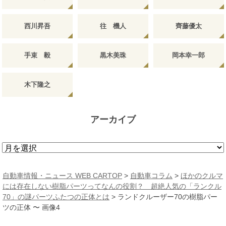
西川昇吾
往 機人
齊藤優太
手束 毅
黒木美珠
岡本幸一郎
木下隆之
アーカイブ
ア
ー
カ
自動車情報・ニュース WEB CARTOP
>
自動車コラム
>
ほかのクルマ
イ
には存在しない樹脂パーツってなんの役割？ 超絶人気の「ランクル
ブ
70」の謎パーツふたつの正体とは
>
ランドクルーザー70の樹脂パー
ツの正体 〜 画像4