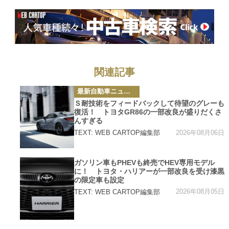
関連記事
カ
最新自動車ニュース
テ
ゴ
Ｓ耐技術をフィードバックして待望のグレーも
リ
復活！ トヨタGR86の一部改良が盛りだくさ
ー
んすぎる
2026年08月06日
TEXT: WEB CARTOP編集部
カ
ガソリン車もPHEVも終売でHEV専用モデル
テ
に！ トヨタ・ハリアーが一部改良を受け漆黒
ゴ
リ
の限定車も設定
ー
2026年08月05日
TEXT: WEB CARTOP編集部