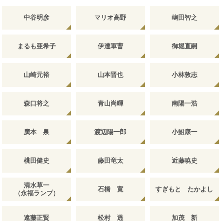
中谷明彦
マリオ高野
嶋田智之
まるも亜希子
伊達軍曹
御堀直嗣
山崎元裕
山本晋也
小林敦志
森口将之
青山尚暉
南陽一浩
廣本 泉
渡辺陽一郎
小鮒康一
桃田健史
藤田竜太
近藤暁史
清水草一
石橋 寛
すぎもと たかよし
（永福ランプ）
遠藤正賢
松村 透
加茂 新