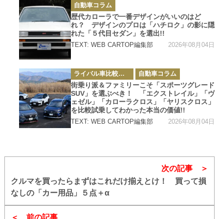
カ
自動車コラム
テ
ゴ
歴代カローラで一番デザインがいいのはど
リ
れ？ デザインのプロは「ハチロク」の影に隠
ー
れた「５代目セダン」を選出!!
2026年08月04日
TEXT: WEB CARTOP編集部
カ
ライバル車比較テスト
自動車コラム
テ
ゴ
街乗り派＆ファミリーこそ「スポーツグレード
リ
SUV」を選ぶべき！ 「エクストレイル」「ヴ
ー
ェゼル」「カローラクロス」「ヤリスクロス」
を比較試乗してわかった本当の価値!!
2026年08月04日
TEXT: WEB CARTOP編集部
次の記事
クルマを買ったらまずはこれだけ揃えとけ！ 買って損
なしの「カー用品」５点＋α
前の記事