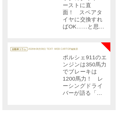
ーストに直
面！ スペアタ
イヤに交換すれ
ばOK……と思っ
ていたらまさか
NEW
の「自走不可」
に陥った理由と
カ
テ
自動車コラム
2026年08月09日
TEXT: WEB CARTOP編集部
ゴ
は
リ
ポルシェ911のエ
ー
ンジンは350馬力
でブレーキは
1200馬力！ レ
ーシングドライ
バーが語る「制
動馬力」とは