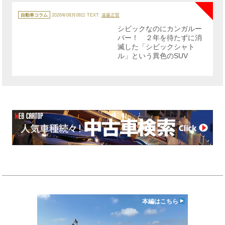
カ
テ
自動車コラム
2026年08月08日
TEXT:
遠藤正賢
ゴ
リ
シビックなのにカンガルー
ー
バー！ ２年を待たずに消
滅した「シビックシャト
ル」という異色のSUV
本編はこちら