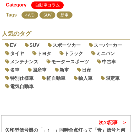
Category
自動車コラム
Tags
4WD
SUV
新車
人気のタグ
EV
SUV
スポーツカー
スーパーカー
タイヤ
トヨタ
トラック
ミニバン
メンテナンス
モータースポーツ
中古車
名車
国産車
新車
日産
特別仕様車
軽自動車
輸入車
限定車
電気自動車
次の記事
矢印型信号機の「←↑→」同時全点灯って「青」信号と何