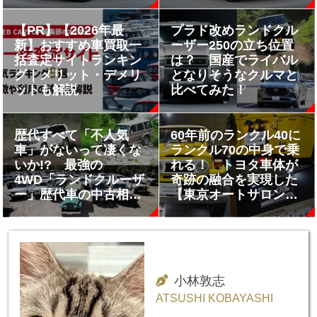
【PR】【2026年最
プラド改めランドクル
新】おすすめ車買取一
ーザー250の立ち位置
括査定サイトランキン
は？ 国産でライバル
グ｜メリット・デメリ
となりそうなクルマと
ットも解説
比べてみた！
歴代すべて「不人気
60年前のランクル40に
車」がないって凄くな
ランクル70の中身で乗
いか!? 最強の
れる！ トヨタ車体が
4WD「ランドクルーザ
奇跡の融合を実現した
ー」歴代車の中古相場
【東京オートサロン
を確認してみた
2023】
小林敦志
ATSUSHI KOBAYASHI