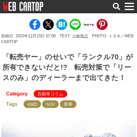
検
索
投稿日: 2023年12月23日 07:00
TEXT:
小林敦志
PHOTO: トヨタ／WEB
CARTOP
「転売ヤー」のせいで「ランクル70」が
所有できないだと!? 転売対策で「リー
スのみ」のディーラーまで出てきた！
Category
自動車コラム
Tags
4WD
SUV
新車