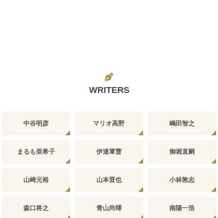
WRITERS
中谷明彦
マリオ高野
嶋田智之
まるも亜希子
伊達軍曹
御堀直嗣
山崎元裕
山本晋也
小林敦志
森口将之
青山尚暉
南陽一浩