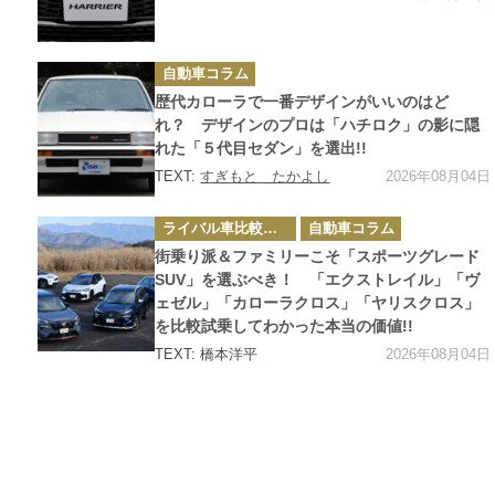
カ
自動車コラム
テ
ゴ
歴代カローラで一番デザインがいいのはど
リ
ー
れ？ デザインのプロは「ハチロク」の影に隠
れた「５代目セダン」を選出!!
2026年08月04日
TEXT:
すぎもと たかよし
カ
ライバル車比較テスト
自動車コラム
テ
ゴ
街乗り派＆ファミリーこそ「スポーツグレード
リ
ー
SUV」を選ぶべき！ 「エクストレイル」「ヴ
ェゼル」「カローラクロス」「ヤリスクロス」
を比較試乗してわかった本当の価値!!
2026年08月04日
TEXT: 橋本洋平