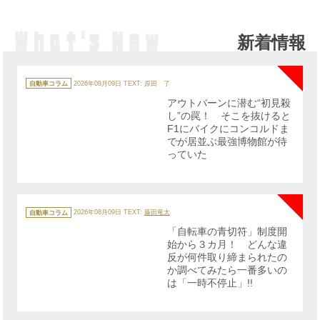
新着情報
NE
カ
テ
自動車コラム
2026年08月09日
TEXT: 原田 了
ゴ
リ
アウトバーンに潜む“初見殺
ー
し”の罠！ そこを抜けると
F1にバイクにコンコルドま
でが居並ぶ最強博物館が待
っていた
NE
カ
テ
自動車コラム
2026年08月09日
TEXT:
藤田竜太
ゴ
リ
「自転車の青切符」制度開
ー
始から３カ月！ どんな違
反が何件取り締まられたの
か調べてみたら一番多いの
は「一時不停止」!!
NE