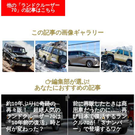
他の「ランドクルーザー
70」の記事はこちら
この記事の画像ギャラリー
編集部が選ぶ!
あなたにおすすめの記事
約10年ぶりに奇跡の
前に再販したときは商
再々販！ 超絶人気の
用車だったのに……再
ランドクルーザー70は
び日本で復活するラン
「10年前の復活」時と
クル70が「３ナンバ
何が変わった？
ー」で登場するワケ