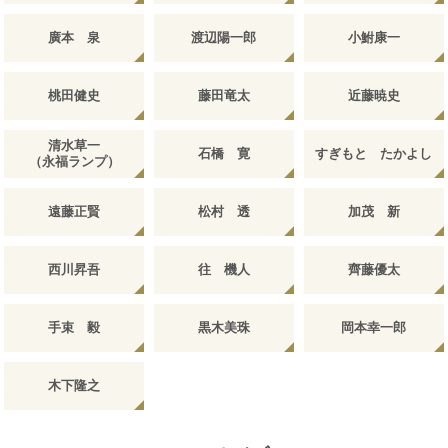
廣本 泉
渡辺陽一郎
小鮒康一
桃田健史
藤田竜太
近藤暁史
清水草一
石橋 寛
すぎもと たかよし
（永福ランプ）
遠藤正賢
松村 透
加茂 新
西川昇吾
往 機人
齊藤優太
手束 毅
黒木美珠
岡本幸一郎
木下隆之