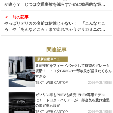
が違う？ じつは交通事故を減らすために効果的な策だ
った
前の記事
やっぱりデリカの名前は伊達じゃない！ 「こんなとこ
ろ」や「あんなところ」まで走れちゃうデリカミニのポ
テンシャルの高さに脱帽！ 中谷明彦×石田貴臣【動画】
関連記事
カ
最新自動車ニュース
テ
ゴ
Ｓ耐技術をフィードバックして待望のグレーも
リ
ー
復活！ トヨタGR86の一部改良が盛りだくさん
すぎる
2026年08月06日
TEXT: WEB CARTOP
カ
ガソリン車もPHEVも終売でHEV専用モデル
テ
ゴ
に！ トヨタ・ハリアーが一部改良を受け漆黒
リ
の限定車も設定
ー
2026年08月05日
TEXT: WEB CARTOP