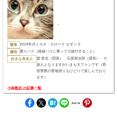
-
2019年式トヨタ・カローラ セダン S
愛車
乗りバス（路線バスに乗って小旅行すること）
趣味
渡 哲也（団長）、石原裕次郎（課長） ※
好きな有名人
故人となりますがいまも大ファンです（西
部警察の聖地巡りもひとりで楽しんでおり
ます）
小林敦志 の記事一覧