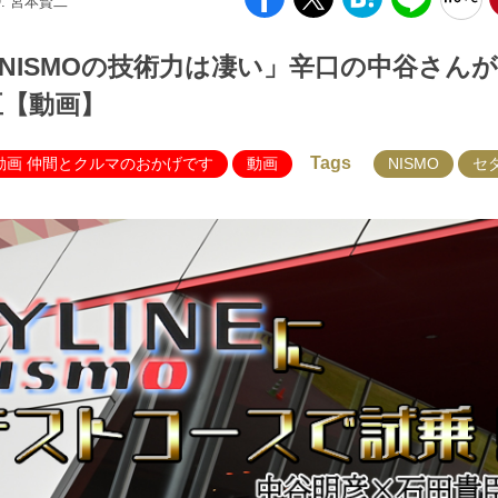
O: 宮本賢二
「NISMOの技術力は凄い」辛口の中谷さん
臣【動画】
Tags
動画 仲間とクルマのおかげです
動画
NISMO
セ