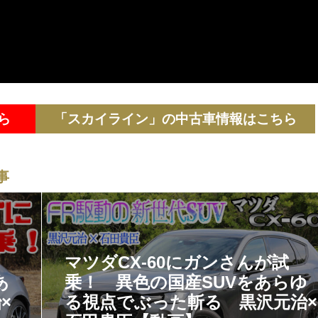
ら
「スカイライン」の中古車情報はこちら
事
！
マツダCX-60にガンさんが試
あ
乗！ 異色の国産SUVをあらゆ
×
る視点でぶった斬る 黒沢元治×