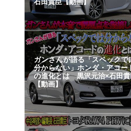
石田貴臣【動画】
ガンさんが語る「スペックで
分からない」ホンダ・アコー
の進化とは 黒沢元治×石田貴
【動画】