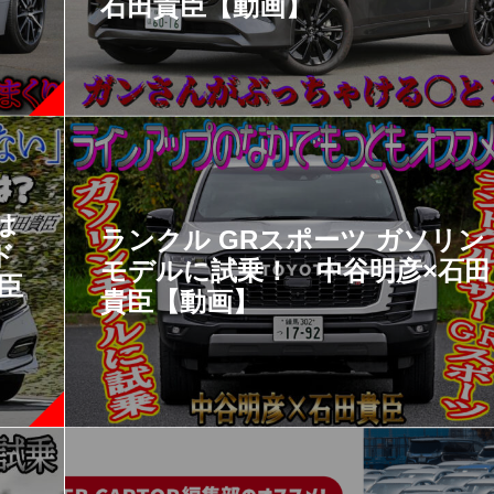
石田貴臣【動画】
は
ランクル GRスポーツ ガソリン
ド
モデルに試乗！ 中谷明彦×石田
臣
貴臣【動画】