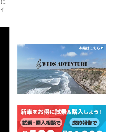
スに
イ
本編はこちら