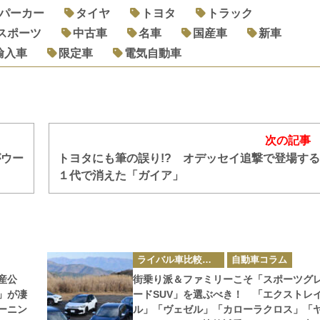
パーカー
タイヤ
トヨタ
トラック
スポーツ
中古車
名車
国産車
新車
輸入車
限定車
電気自動車
次の記事
がウー
トヨタにも筆の誤り!? オデッセイ追撃で登場す
１代で消えた「ガイア」
カ
ライバル車比較テスト
自動車コラム
テ
ゴ
産公
街乗り派＆ファミリーこそ「スポーツグ
リ
ー
」が凄
ードSUV」を選ぶべき！ 「エクストレ
ーニン
ル」「ヴェゼル」「カローラクロス」「