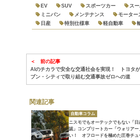
EV
SUV
スポーツカー
スー
ミニバン
メンテナンス
モーター
日産
特別仕様車
軽自動車
前の記事
AIのチカラで安全な交通社会を実現！ トヨタ
ブン・シティで取り組む交通事故ゼロへの道
関連記事
カ
自動車コラム
テ
ゴ
ニスモでもオーテックでもない「日
リ
ー
認」コンプリートカー「ウォリアー
い！ オフロードを極めた圧巻チュ