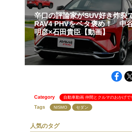
辛口の評論家がSUV好き炸裂
RAV4 PHVをベタ褒め！ 中
明彦×石田貴臣【動画】
Category
自動車動画 仲間とクルマのおかげで
Tags
NISMO
セダン
人気のタグ