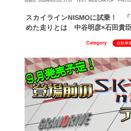
投稿日: 2026年6月2日 17:07
TEXT: WEB CARTOP
PHOT
スカイラインNISMOに試乗！ 
めた走りとは 中谷明彦×石田貴
Category
自動車