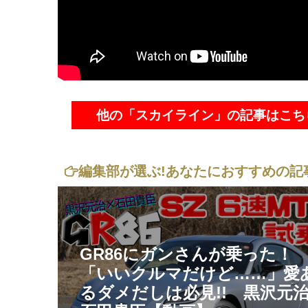
他の「スカイライン」の記事はこち
編集部が選ぶ!
あなたにおすすめの記
GR86にガンさんが乗った
「いいクルマだけど……」愛
るダメだしは必見!! 黒沢元治