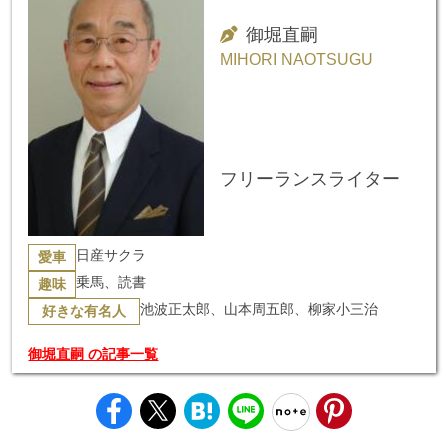
御堀直嗣
MIHORI NAOTSUGU
フリーランスライター
日産サクラ
愛車
乗馬、読書
趣味
池波正太郎、山本周五郎、柳家小三治
好きな有名人
御堀直嗣 の記事一覧