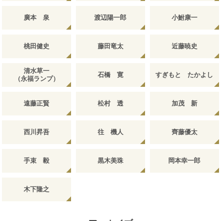
廣本 泉
渡辺陽一郎
小鮒康一
桃田健史
藤田竜太
近藤暁史
清水草一
石橋 寛
すぎもと たかよし
（永福ランプ）
遠藤正賢
松村 透
加茂 新
西川昇吾
往 機人
齊藤優太
手束 毅
黒木美珠
岡本幸一郎
木下隆之