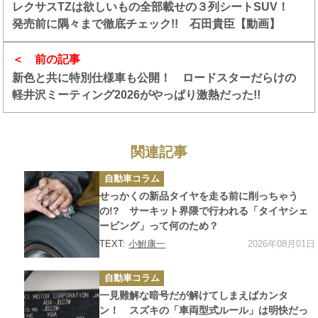
レクサスTZは欲しいもの全部載せの３列シートSUV！
発売前に隅々まで徹底チェック!! 石田貴臣【動画】
前の記事
新色と共に特別仕様車も公開！ ロードスターだらけの
軽井沢ミーティング2026がやっぱり激熱だった!!
関連記事
カ
自動車コラム
テ
ゴ
せっかくの新品タイヤを走る前に削っちゃう
リ
ー
の!? サーキット界隈で行われる「タイヤシェ
ービング」って何のため？
2026年08月01日
TEXT:
小鮒康一
カ
自動車コラム
テ
ゴ
一見難解な暗号だが解けてしまえばカンタ
リ
ー
ン！ スズキの「車両型式ルール」は明快だっ