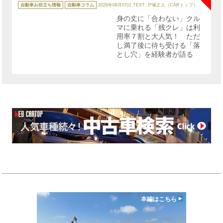
テ
自動車お役立ち情報
自動車コラム
2026年08月07日
TEXT: 戸塚正人（CARトップ）
ゴ
リ
身の丈に「合わない」クル
ー
マに乗れる「残クレ」は利
用率７割と大人気！ ただ
し満了後に待ち受ける「落
とし穴」を経験者が語る
本編はこちら