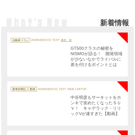
新着情報
NE
カ
テ
自動車コラム
2026年08月07日
TEXT:
廣本 泉
ゴ
リ
GT500クラスの秘密を
ー
NISMOが語る！ 開発領域
が少ないなかでライバルに
差を付けるポイントとは
NE
カ
テ
新車試乗記
動画
2026年08月07日
TEXT: WEB CARTOP
ゴ
リ
中谷明彦もサーキットをホ
ー
ンキで攻めたくなったＳＵ
Ｖ！ キャデラック・リリ
ックVが速すぎた【動画】
NE
カ