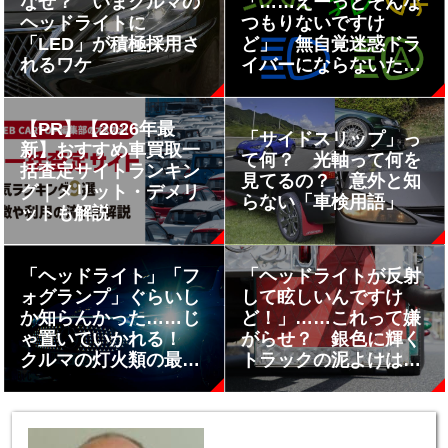
なぜ？ いまクルマの
「……えーっとそんな
ヘッドライトに
つもりないですけ
「LED」が積極採用さ
ど」 無自覚迷惑ドラ
れるワケ
イバーにならないため
に知っておくべき「ラ
イト関係」のメーター
表示
【PR】【2026年最
「サイドスリップ」っ
新】おすすめ車買取一
て何？ 光軸って何を
括査定サイトランキン
見てるの？ 意外と知
グ｜メリット・デメリ
らない「車検用語」
ットも解説
「ヘッドライト」「フ
「ヘッドライトが反射
ォグランプ」ぐらいし
して眩しいんですけ
か知らんかった……じ
ど！」……これって嫌
ゃ置いていかれる！
がらせ？ 銀色に輝く
クルマの灯火類の最新
トラックの泥よけは安
用語がめちゃくちゃア
全のためだった!!
ップデートされていた