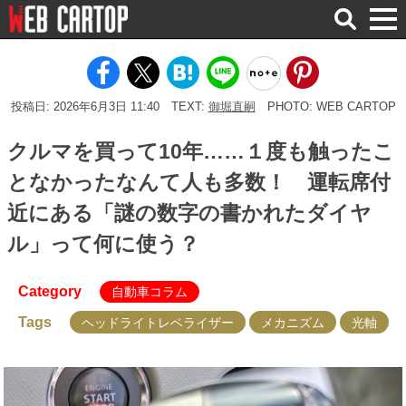
検
索
投稿日: 2026年6月3日 11:40
TEXT:
御堀直嗣
PHOTO: WEB CARTOP
クルマを買って10年……１度も触ったこ
となかったなんて人も多数！ 運転席付
近にある「謎の数字の書かれたダイヤ
ル」って何に使う？
Category
自動車コラム
Tags
ヘッドライトレベライザー
メカニズム
光軸