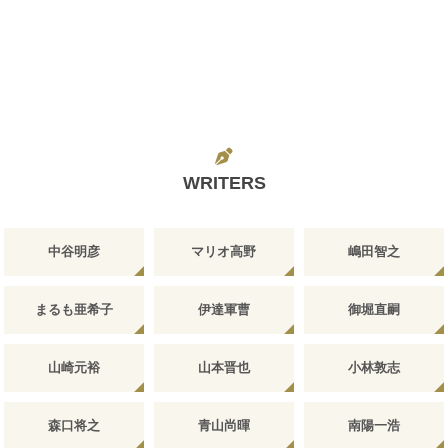
WRITERS
中谷明彦
マリオ高野
嶋田智之
まるも亜希子
伊達軍曹
御堀直嗣
山崎元裕
山本晋也
小林敦志
森口将之
青山尚暉
南陽一浩