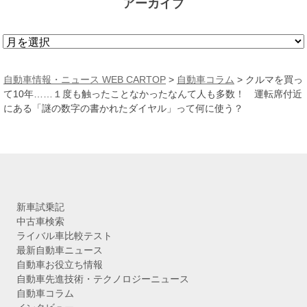
アーカイブ
ア
ー
カ
自動車情報・ニュース WEB CARTOP
>
自動車コラム
>
クルマを買っ
イ
て10年……１度も触ったことなかったなんて人も多数！ 運転席付近
ブ
にある「謎の数字の書かれたダイヤル」って何に使う？
新車試乗記
中古車検索
ライバル車比較テスト
最新自動車ニュース
自動車お役立ち情報
自動車先進技術・テクノロジーニュース
自動車コラム