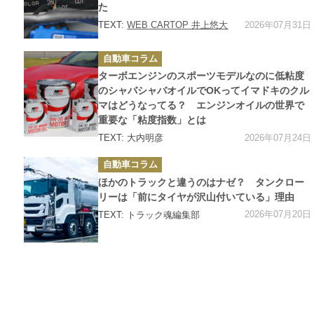
た
2026年07月31日
TEXT:
WEB CARTOP 井上悠大
カ
自動車コラム
テ
ゴ
ターボエンジンのスポーツモデルなのに低粘度
リ
ー
のシャバシャバオイルでOKってイマドキのクル
マはどうなってる？ エンジンオイルの世界で
重要な「粘度指数」とは
2026年07月24日
TEXT: 大内明彦
カ
自動車コラム
テ
ゴ
ほかのトラックと違うのはナゼ？ タンクロー
リ
ー
リーは「前にタイヤが沢山付いている」理由
2026年07月20日
TEXT: トラック魂編集部