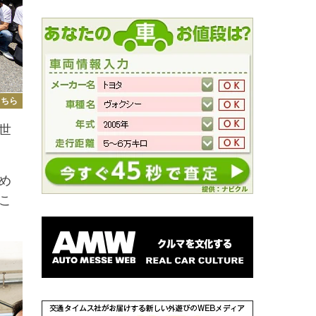
こちら
世
め
こ