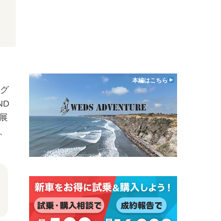
本編はこちら
グ
ND
展
、