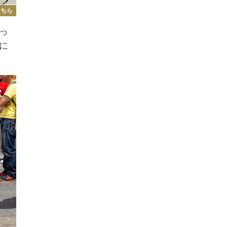
こちら
っ
に