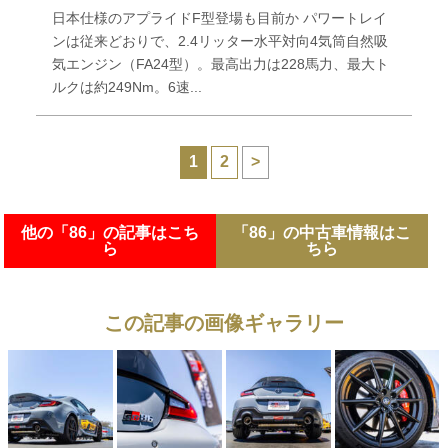
日本仕様のアプライドF型登場も目前か パワートレイ
ンは従来どおりで、2.4リッター水平対向4気筒自然吸
気エンジン（FA24型）。最高出力は228馬力、最大ト
ルクは約249Nm。6速...
1
2
>
他の「86」の記事はこち
「86」の中古車情報はこ
ら
ちら
この記事の画像ギャラリー