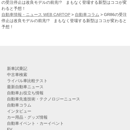
イ
の受注停止は改良モデルの前兆!? まもなく登場する新型はココが変
ブ
わると予想！
自動車情報・ニュース WEB CARTOP
>
自動車コラム
>
GR86の受注
停止は改良モデルの前兆!? まもなく登場する新型はココが変わると
予想！
新車試乗記
中古車検索
ライバル車比較テスト
最新自動車ニュース
自動車お役立ち情報
自動車先進技術・テクノロジーニュース
自動車コラム
インタビュー
カー用品・グッズ情報
自動車イベント・カーイベント
EV