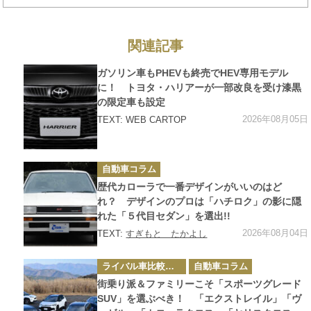
い」理由とは
関連記事
カ
ガソリン車もPHEVも終売でHEV専用モデル
テ
ゴ
に！ トヨタ・ハリアーが一部改良を受け漆黒
リ
の限定車も設定
ー
2026年08月05日
TEXT: WEB CARTOP
カ
自動車コラム
テ
ゴ
歴代カローラで一番デザインがいいのはど
リ
ー
れ？ デザインのプロは「ハチロク」の影に隠
れた「５代目セダン」を選出!!
2026年08月04日
TEXT:
すぎもと たかよし
カ
ライバル車比較テスト
自動車コラム
テ
ゴ
街乗り派＆ファミリーこそ「スポーツグレード
リ
ー
SUV」を選ぶべき！ 「エクストレイル」「ヴ