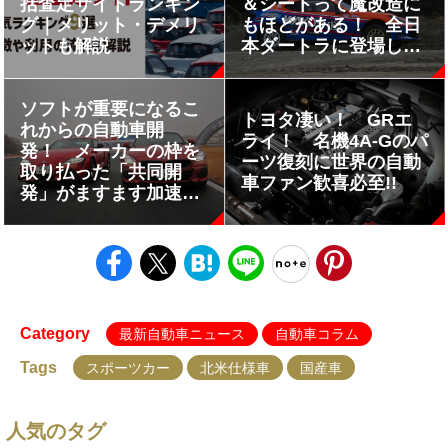
括査定サイトランキン
＆シートって魔改造に
グ｜メリット・デメリ
もほどがある！ 全日
ットも解説
本ダートラに登場した
「MR86」の戦闘力が
ヤバい
ソフトが重要になるこ
トヨタ凄い！ GRエ
れからの自動車開
ライ！ 名機4A-Gのパ
発！ メーカーの枠を
ーツ復刻に世界の自動
取り払った「共同開
車ファン歓喜必至!!
発」がますます加速す
る!!
Category
最新自動車ニュース
自動車コラム
Tags
スポーツカー
北米仕様車
国産車
人気のタグ