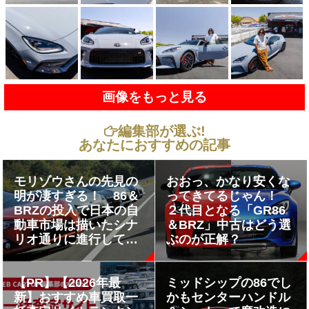
画像をもっと見る
編集部が選ぶ!
あなたにおすすめの記事
モリゾウさんの先見の
おおっ、かなり安くな
明が凄すぎる！ 86＆
ってきてるじゃん！
BRZの投入で日本の自
２代目となる「GR86
動車市場は描いたシナ
＆BRZ」中古はどう選
リオ通りに進行してい
ぶのが正解？
た!!
【PR】【2026年最
ミッドシップの86でし
新】おすすめ車買取一
かもセンターハンドル