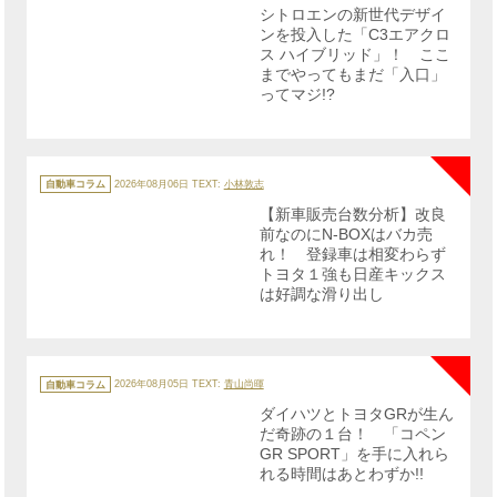
リ
シトロエンの新世代デザイ
ー
ンを投入した「C3エアクロ
ス ハイブリッド」！ ここ
までやってもまだ「入口」
ってマジ!?
NE
カ
テ
自動車コラム
2026年08月06日
TEXT:
小林敦志
ゴ
リ
【新車販売台数分析】改良
ー
前なのにN-BOXはバカ売
れ！ 登録車は相変わらず
トヨタ１強も日産キックス
は好調な滑り出し
NE
カ
テ
自動車コラム
2026年08月05日
TEXT:
青山尚暉
ゴ
リ
ダイハツとトヨタGRが生ん
ー
だ奇跡の１台！ 「コペン
GR SPORT」を手に入れら
れる時間はあとわずか!!