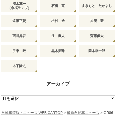
清水草一
石橋 寛
すぎもと たかよし
（永福ランプ）
遠藤正賢
松村 透
加茂 新
西川昇吾
往 機人
齊藤優太
手束 毅
黒木美珠
岡本幸一郎
木下隆之
アーカイブ
ア
ー
カ
自動車情報・ニュース WEB CARTOP
>
最新自動車ニュース
>
GR86