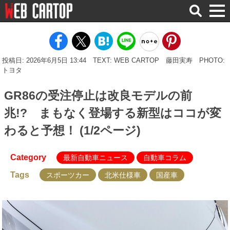
検
索
投稿日: 2026年6月5日 13:44
TEXT: WEB CARTOP 藤田実寿
PHOTO:
トヨタ
GR86の受注停止は改良モデルの前
兆!? まもなく登場する新型はココが変
わると予想！ (1/2ページ)
Category
最新自動車ニュース
自動車コラム
Tags
スポーツカー
北米仕様車
国産車