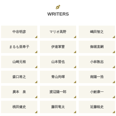
WRITERS
中谷明彦
マリオ高野
嶋田智之
まるも亜希子
伊達軍曹
御堀直嗣
山崎元裕
山本晋也
小林敦志
森口将之
青山尚暉
南陽一浩
廣本 泉
渡辺陽一郎
小鮒康一
桃田健史
藤田竜太
近藤暁史