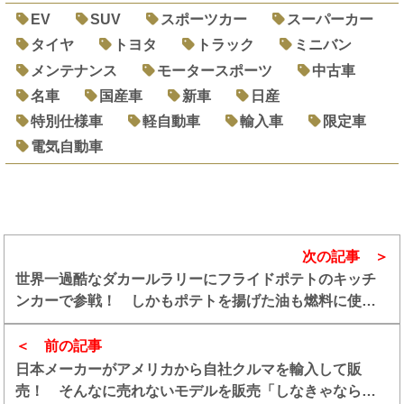
EV
SUV
スポーツカー
スーパーカー
タイヤ
トヨタ
トラック
ミニバン
メンテナンス
モータースポーツ
中古車
名車
国産車
新車
日産
特別仕様車
軽自動車
輸入車
限定車
電気自動車
次の記事
世界一過酷なダカールラリーにフライドポテトのキッチ
ンカーで参戦！ しかもポテトを揚げた油も燃料に使う
ってガチで面白い
前の記事
日本メーカーがアメリカから自社クルマを輸入して販
売！ そんなに売れないモデルを販売「しなきゃならな