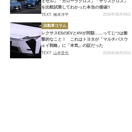
ェゼル」「カローラクロス」「ヤリスクロス」
を比較試乗してわかった本当の価値!!
2026年08月04日
TEXT: 橋本洋平
カ
自動車コラム
テ
ゴ
レクサスESのEVとHVが同額……ってじつは衝
リ
ー
撃的なこと！ これはトヨタが「マルチパスウ
ェイ戦略」に「本気」の証だった
2026年08月02日
TEXT:
山本晋也