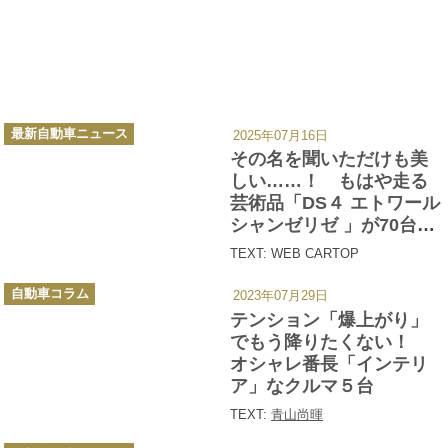
カ
最新自動車ニュース
2025年07月16日
テ
ゴ
その名を聞いただけも美
リ
ー
しい……！ もはや走る
芸術品「DS４ エトワール
シャンゼリゼ 」が70台限
定で日本上陸
TEXT: WEB CARTOP
カ
自動車コラム
2023年07月29日
テ
ゴ
テンション「爆上がり」
リ
ー
でもう降りたくない！
オシャレ番長「インテリ
ア」なクルマ５台
TEXT:
青山尚暉
カ