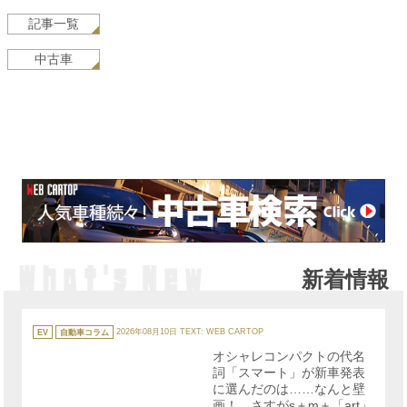
記事一覧
中古車
新着情報
カ
テ
EV
自動車コラム
2026年08月10日
TEXT: WEB CARTOP
ゴ
リ
オシャレコンパクトの代名
ー
詞「スマート」が新車発表
に選んだのは……なんと壁
画！ さすがs＋m＋「art」