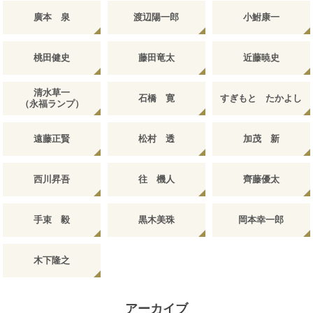
廣本 泉
渡辺陽一郎
小鮒康一
桃田健史
藤田竜太
近藤暁史
清水草一
石橋 寛
すぎもと たかよし
（永福ランプ）
遠藤正賢
松村 透
加茂 新
西川昇吾
往 機人
齊藤優太
手束 毅
黒木美珠
岡本幸一郎
木下隆之
アーカイブ