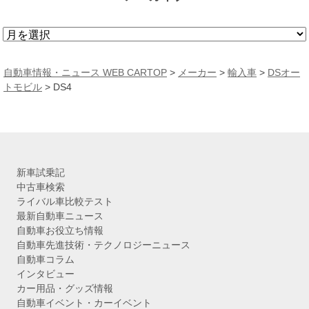
ア
ー
カ
自動車情報・ニュース WEB CARTOP
>
メーカー
>
輸入車
>
DSオー
イ
トモビル
> DS4
ブ
新車試乗記
中古車検索
ライバル車比較テスト
最新自動車ニュース
自動車お役立ち情報
自動車先進技術・テクノロジーニュース
自動車コラム
インタビュー
カー用品・グッズ情報
自動車イベント・カーイベント