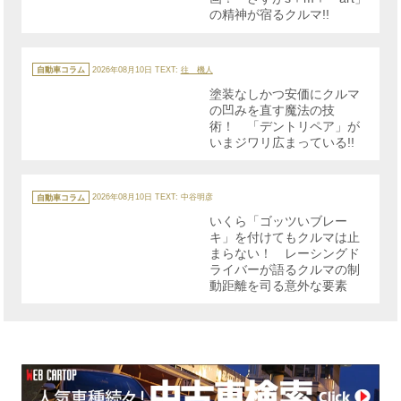
の精神が宿るクルマ!!
カ
テ
自動車コラム
2026年08月10日
TEXT:
往 機人
ゴ
リ
塗装なしかつ安価にクルマ
ー
の凹みを直す魔法の技
術！ 「デントリペア」が
いまジワリ広まっている!!
カ
テ
自動車コラム
2026年08月10日
TEXT: 中谷明彦
ゴ
リ
いくら「ゴッツいブレー
ー
キ」を付けてもクルマは止
まらない！ レーシングド
ライバーが語るクルマの制
動距離を司る意外な要素