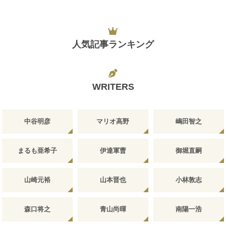
人気記事ランキング
WRITERS
中谷明彦
マリオ高野
嶋田智之
まるも亜希子
伊達軍曹
御堀直嗣
山崎元裕
山本晋也
小林敦志
森口将之
青山尚暉
南陽一浩