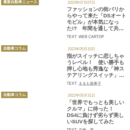
最新自動車ニュース
2023年07月07日
テ
ゴ
ファッションの街パリか
リ
ー
らやって来た「DSオート
モビル」が本気になっ
た!? 年間を通して共通
テーマで展開される「DS
TEXT: WEB CARTOP
COLLECTIONモデル」を
カ
DS 4とDS 7に設定
自動車コラム
2023年05月10日
テ
ゴ
指がスイッチに恋しちゃ
リ
ー
うレベル！ 使い勝手も
押し心地も秀逸な「神ス
テアリングスイッチ」を
もつクルマ４選
TEXT:
まるも亜希子
カ
自動車コラム
2022年05月31日
テ
ゴ
「世界でもっとも美しい
リ
ー
クルマ」に待った！
DS4に負けず劣らず美し
いSUVを探してみた
TEXT:
石橋 寛