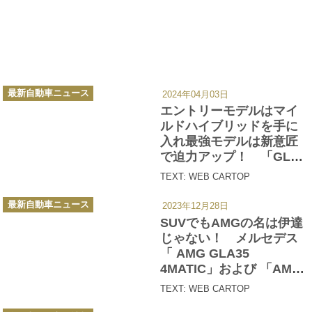
カ
最新自動車ニュース
2024年04月03日
テ
ゴ
エントリーモデルはマイ
リ
ー
ルドハイブリッドを手に
入れ最強モデルは新意匠
で迫力アップ！ 「GLA
180」と「AMG GLA 45 S
TEXT: WEB CARTOP
4MATIC+」がマイナーチ
カ
ェンジ
最新自動車ニュース
2023年12月28日
テ
ゴ
SUVでもAMGの名は伊達
リ
ー
じゃない！ メルセデス
「 AMG GLA35
4MATIC」および 「AMG
GLB35 4MATIC」がモデ
TEXT: WEB CARTOP
ルチェンジ
カ