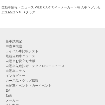
ー
カ
自動車情報・ニュース WEB CARTOP
>
メーカー
>
輸入車
>
メルセ
イ
デスAMG
> GLAクラス
ブ
新車試乗記
中古車検索
ライバル車比較テスト
最新自動車ニュース
自動車お役立ち情報
自動車先進技術・テクノロジーニュース
自動車コラム
インタビュー
カー用品・グッズ情報
自動車イベント・カーイベント
EV
動画
メーカー