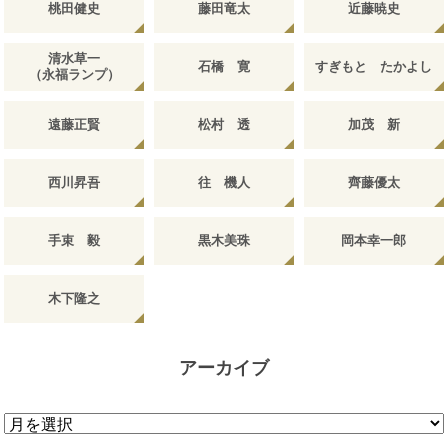
桃田健史
藤田竜太
近藤暁史
清水草一
石橋 寛
すぎもと たかよし
（永福ランプ）
遠藤正賢
松村 透
加茂 新
西川昇吾
往 機人
齊藤優太
手束 毅
黒木美珠
岡本幸一郎
木下隆之
アーカイブ
ア