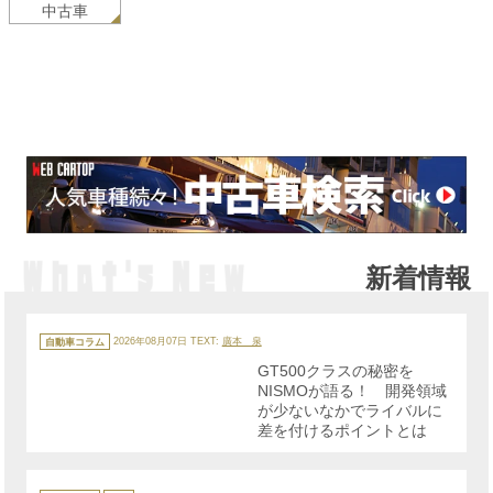
中古車
新着情報
カ
テ
自動車コラム
2026年08月07日
TEXT:
廣本 泉
ゴ
リ
GT500クラスの秘密を
ー
NISMOが語る！ 開発領域
が少ないなかでライバルに
差を付けるポイントとは
カ