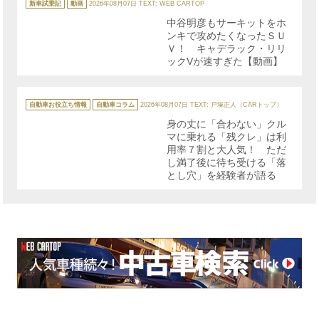
テ
新車試乗記
動画
2026年08月07日
TEXT: WEB CARTOP
ゴ
リ
中谷明彦もサーキットをホ
ー
ンキで攻めたくなったＳＵ
Ｖ！ キャデラック・リリ
ックVが速すぎた【動画】
カ
テ
自動車お役立ち情報
自動車コラム
2026年08月07日
TEXT: 戸塚正人（CARトップ）
ゴ
リ
身の丈に「合わない」クル
ー
マに乗れる「残クレ」は利
用率７割と大人気！ ただ
し満了後に待ち受ける「落
とし穴」を経験者が語る