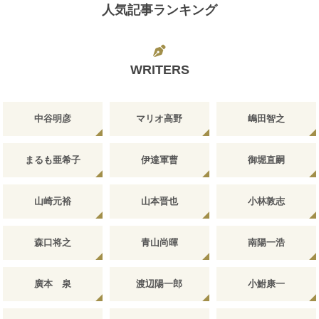
人気記事ランキング
WRITERS
中谷明彦
マリオ高野
嶋田智之
まるも亜希子
伊達軍曹
御堀直嗣
山崎元裕
山本晋也
小林敦志
森口将之
青山尚暉
南陽一浩
廣本 泉
渡辺陽一郎
小鮒康一