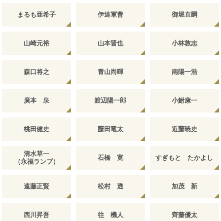
まるも亜希子
伊達軍曹
御堀直嗣
山崎元裕
山本晋也
小林敦志
森口将之
青山尚暉
南陽一浩
廣本 泉
渡辺陽一郎
小鮒康一
桃田健史
藤田竜太
近藤暁史
清水草一
石橋 寛
すぎもと たかよし
（永福ランプ）
遠藤正賢
松村 透
加茂 新
西川昇吾
往 機人
齊藤優太