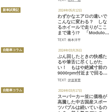
べてみた
カ
新車試乗記
2024年05月12日
テ
ゴ
わずかなエアロの違いで
リ
ー
こんなに変わる？ しな
るホイールで走りがここ
まで違う!? 「Modulo30
周年」試乗会で感じたホ
TEXT: 橋本洋平
ンダアクセスの衝撃の実
カ
力!!
自動車コラム
2024年03月26日
テ
ゴ
ぶん回したときの快感た
リ
ー
るや筆舌に尽くしがた
い！ もはや絶滅寸前の
9000rpm付近まで回るエ
ンジン搭載車たち
TEXT:
伊達軍曹
カ
自動車コラム
2024年03月17日
テ
ゴ
スーパーカー並に価格が
リ
ー
高騰した中古国産スポー
ツバブルは続いているの