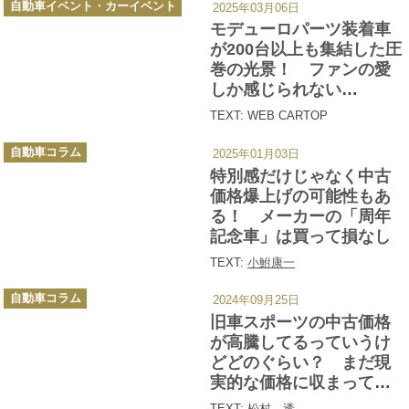
自動車イベント・カーイベント
2025年03月06日
テ
ゴ
モデューロパーツ装着車
リ
ー
が200台以上も集結した圧
巻の光景！ ファンの愛
しか感じられない
「Modulo THANKS DAY
TEXT: WEB CARTOP
2025」の熱気がヤバイ
カ
自動車コラム
2025年01月03日
テ
ゴ
特別感だけじゃなく中古
リ
ー
価格爆上げの可能性もあ
る！ メーカーの「周年
記念車」は買って損なし
TEXT:
小鮒康一
カ
自動車コラム
2024年09月25日
テ
ゴ
旧車スポーツの中古価格
リ
ー
が高騰してるっていうけ
どどのぐらい？ まだ現
実的な価格に収まってい
るクルマ５台の相場を調
TEXT:
松村 透