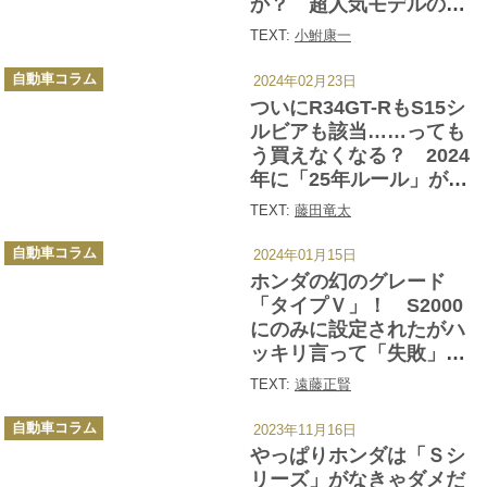
か？ 超人気モデルのい
まの価格を調べてみた
TEXT:
小鮒康一
カ
自動車コラム
2024年02月23日
テ
ゴ
ついにR34GT-RもS15シ
リ
ー
ルビアも該当……っても
う買えなくなる？ 2024
年に「25年ルール」が適
用される国産車
TEXT:
藤田竜太
カ
自動車コラム
2024年01月15日
テ
ゴ
ホンダの幻のグレード
リ
ー
「タイプＶ」！ S2000
にのみに設定されたがハ
ッキリ言って「失敗」だ
ったその中身とは
TEXT:
遠藤正賢
カ
自動車コラム
2023年11月16日
テ
ゴ
やっぱりホンダは「Ｓシ
リ
ー
リーズ」がなきゃダメだ