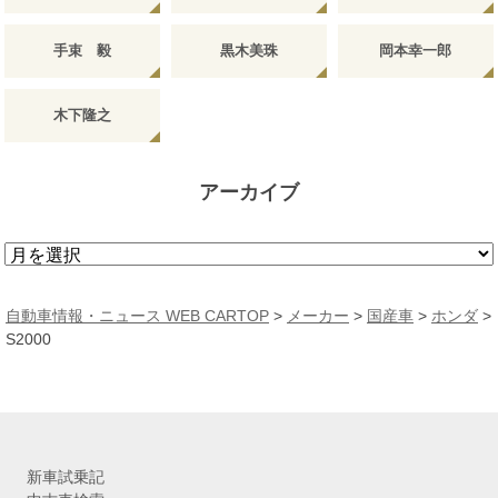
手束 毅
黒木美珠
岡本幸一郎
木下隆之
アーカイブ
ア
ー
カ
自動車情報・ニュース WEB CARTOP
>
メーカー
>
国産車
>
ホンダ
>
イ
S2000
ブ
新車試乗記