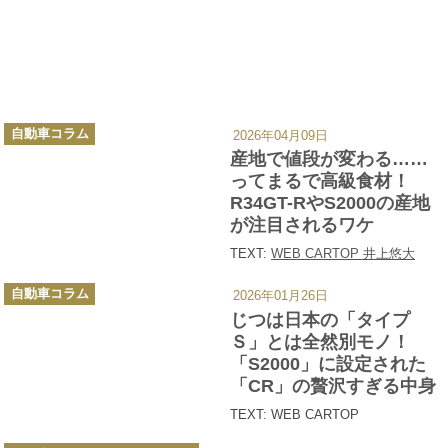
カ
自動車コラム
2026年04月09日
テ
ゴ
産地で値段が変わる……
リ
ー
ってまるで高級食材！
R34GT-RやS2000の産地
が注目されるワケ
TEXT:
WEB CARTOP 井上悠大
カ
自動車コラム
2026年01月26日
テ
ゴ
じつは日本の「タイプ
リ
ー
Ｓ」とは全然別モノ！
「S2000」に設定された
「CR」の贅沢すぎる中身
TEXT: WEB CARTOP
カ