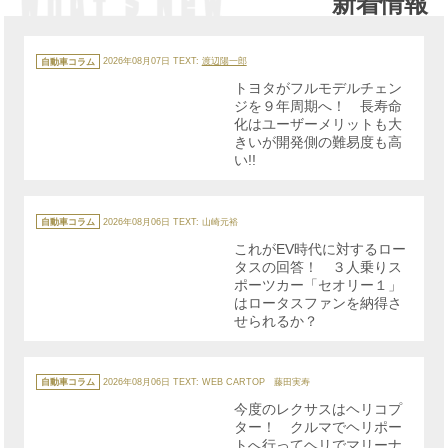
新着情報
カ
テ
自動車コラム
2026年08月07日
TEXT:
渡辺陽一郎
ゴ
リ
トヨタがフルモデルチェン
ー
ジを９年周期へ！ 長寿命
化はユーザーメリットも大
きいが開発側の難易度も高
い!!
カ
テ
自動車コラム
2026年08月06日
TEXT: 山崎元裕
ゴ
リ
これがEV時代に対するロー
ー
タスの回答！ ３人乗りス
ポーツカー「セオリー１」
はロータスファンを納得さ
せられるか？
カ
テ
自動車コラム
2026年08月06日
TEXT: WEB CARTOP 藤田実寿
ゴ
リ
今度のレクサスはヘリコプ
ー
ター！ クルマでヘリポー
トへ行ってヘリでマリーナ