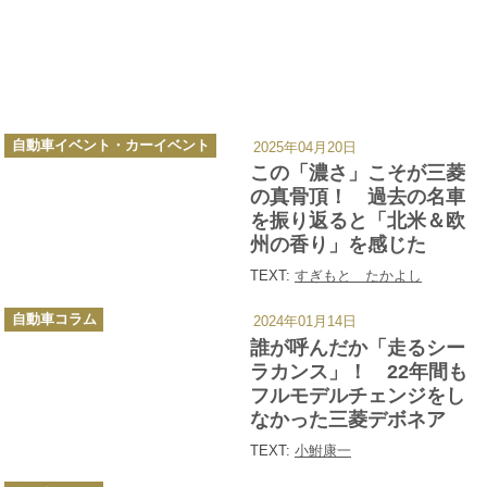
カ
自動車イベント・カーイベント
2025年04月20日
テ
ゴ
この「濃さ」こそが三菱
リ
ー
の真骨頂！ 過去の名車
を振り返ると「北米＆欧
州の香り」を感じた
TEXT:
すぎもと たかよし
カ
自動車コラム
2024年01月14日
テ
ゴ
誰が呼んだか「走るシー
リ
ー
ラカンス」！ 22年間も
フルモデルチェンジをし
なかった三菱デボネア
TEXT:
小鮒康一
カ