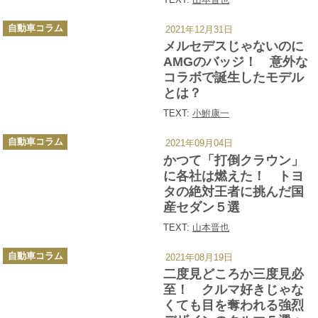
カ
自動車コラム
2021年12月31日
テ
ゴ
メルセデスじゃないのに
リ
ー
AMGのバッジ！ 意外な
コラボで誕生したモデル
とは？
TEXT:
小鮒康一
カ
自動車コラム
2021年09月04日
テ
ゴ
かつて「打倒クラウン」
リ
ー
に各社は燃えた！ トヨ
タの絶対王者に挑んだ国
産セダン５選
TEXT:
山本晋也
カ
自動車コラム
2021年08月19日
テ
ゴ
二度見どころか三度見必
リ
ー
至！ クルマ好きじゃな
くても目を奪われる強烈