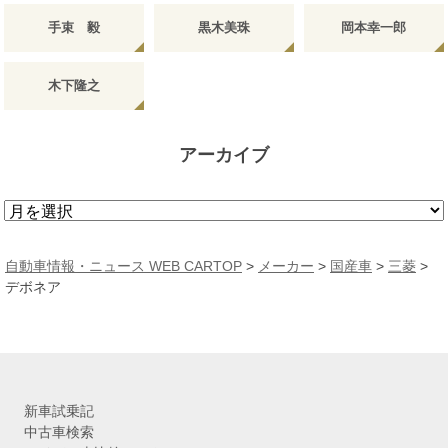
手束 毅
黒木美珠
岡本幸一郎
木下隆之
アーカイブ
ア
ー
カ
自動車情報・ニュース WEB CARTOP
>
メーカー
>
国産車
>
三菱
>
イ
デボネア
ブ
新車試乗記
中古車検索