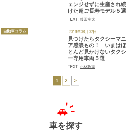
ェンジせずに生産され続
けた超ご長寿モデル５選
TEXT:
藤田竜太
カ
自動車コラム
2019年08月02日
テ
ゴ
見つけたらタクシーマニ
リ
ー
ア感涙もの！ いまはほ
とんど見かけないタクシ
ー専用車両５選
TEXT:
小林敦志
1
2
>
車を探す