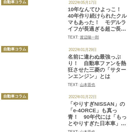
自動車コラム
2022年05月17日
テ
ゴ
10年なんてひよっこ！
リ
ー
40年作り続けられたクル
マもあった！ モデルラ
イフが長過ぎる超ご長寿
国産車５選
TEXT:
渡辺陽一郎
カ
自動車コラム
2022年01月29日
テ
ゴ
名前に違わぬ最強っぷ
リ
ー
り！ 自動車ファンを熱
狂させた三菱の「サター
ンエンジン」とは
TEXT:
山本晋也
カ
自動車コラム
2022年01月22日
テ
ゴ
「やりすぎNISSAN」の
リ
ー
「e-4ORCE」も真っ
青！ 90年代には「もっ
とやりすぎた日本車」が
沢山あった
TEXT:
山本晋也