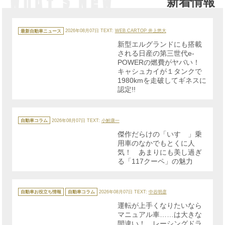
新着情報
カ
テ
最新自動車ニュース
2026年08月07日
TEXT:
WEB CARTOP 井上悠大
ゴ
リ
新型エルグランドにも搭載
ー
される日産の第三世代e-
POWERの燃費がヤバい！
キャシュカイが１タンクで
1980kmを走破してギネスに
認定!!
カ
テ
自動車コラム
2026年08月07日
TEXT:
小鮒康一
ゴ
リ
傑作だらけの「いすゞ」乗
ー
用車のなかでもとくに人
気！ あまりにも美し過ぎ
る「117クーペ」の魅力
カ
テ
自動車お役立ち情報
自動車コラム
2026年08月07日
TEXT:
中谷明彦
ゴ
リ
運転が上手くなりたいなら
ー
マニュアル車……は大きな
間違い！ レーシングドラ