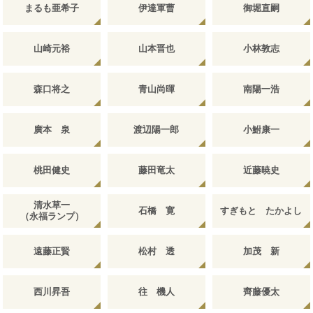
まるも亜希子
伊達軍曹
御堀直嗣
山崎元裕
山本晋也
小林敦志
森口将之
青山尚暉
南陽一浩
廣本 泉
渡辺陽一郎
小鮒康一
桃田健史
藤田竜太
近藤暁史
清水草一
石橋 寛
すぎもと たかよし
（永福ランプ）
遠藤正賢
松村 透
加茂 新
西川昇吾
往 機人
齊藤優太