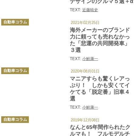
デザインのクルマ５選＋α
TEXT:
近藤暁史
カ
自動車コラム
2021年02月25日
テ
ゴ
海外メーカーのブランド
リ
ー
力に頼っても売れなかっ
た「悲運の共同開発車」
３選
TEXT:
小鮒康一
カ
自動車コラム
2020年08月01日
テ
ゴ
マニアすらも驚くレアっ
リ
ー
ぷり！ しかも安くてイ
ケてる「脱定番」旧車４
選
TEXT:
小鮒康一
カ
自動車コラム
2019年12月08日
テ
ゴ
なんと65年間作られたク
リ
ー
ルマも！ フルモデルチ