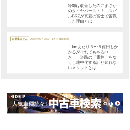
リ
冷却は改善したのにまさか
ー
のタイヤバースト！ スバ
ルBRZが真夏の富士で苦戦
した理由とは
カ
テ
自動車コラム
2026年08月08日
TEXT:
御堀直嗣
ゴ
リ
１kmあたり３〜５億円もか
ー
かるがそれでもやるべ
き！ 道路の「電柱」をな
くし地中化する計り知れな
いメリットとは