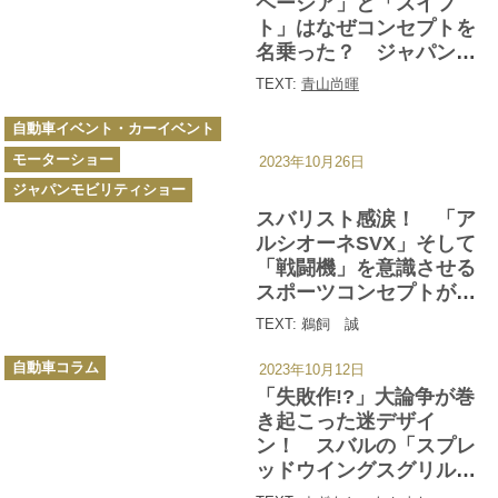
ペーシア」と「スイフ
ト」はなぜコンセプトを
名乗った？ ジャパンモ
ビリティショー展示車の
TEXT:
青山尚暉
疑問に迫る！
カ
自動車イベント・カーイベント
テ
ゴ
モーターショー
リ
2023年10月26日
ー
ジャパンモビリティショー
スバリスト感涙！ 「ア
ルシオーネSVX」そして
「戦闘機」を意識させる
スポーツコンセプトが胸
熱すぎる
TEXT: 鵜飼 誠
カ
自動車コラム
2023年10月12日
テ
ゴ
「失敗作!?」大論争が巻
リ
ー
き起こった迷デザイ
ン！ スバルの「スプレ
ッドウイングスグリル」
とは何だったのか？