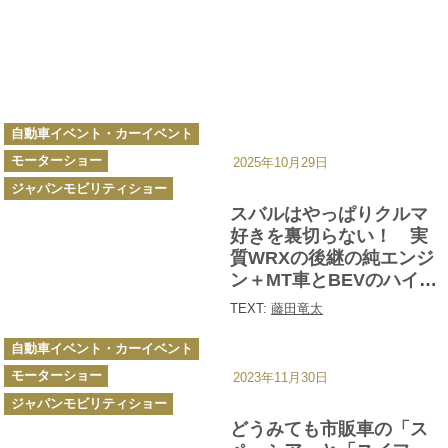
カ
自動車イベント・カーイベント
テ
ゴ
モーターショー
リ
2025年10月29日
ー
ジャパンモビリティショー
スバルはやっぱりクルマ
好きを裏切らない！ 実
質WRXの後継の純エンジ
ン＋MT車とBEVのハイパ
フォーマンスカー２台を
TEXT:
藤田竜太
世界初公開！【ジャパン
カ
モビリティショー2025】
自動車イベント・カーイベント
テ
ゴ
モーターショー
リ
2023年11月30日
ー
ジャパンモビリティショー
どうみても市販車の「ス