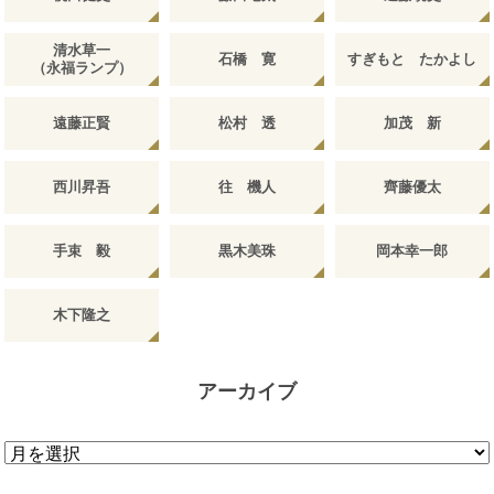
清水草一
石橋 寛
すぎもと たかよし
（永福ランプ）
遠藤正賢
松村 透
加茂 新
西川昇吾
往 機人
齊藤優太
手束 毅
黒木美珠
岡本幸一郎
木下隆之
アーカイブ
ア
ー