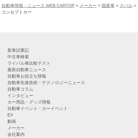
カ
自動車情報・ニュース WEB CARTOP
>
メーカー
>
国産車
>
スバル
>
イ
コンセプトカー
ブ
新車試乗記
中古車検索
ライバル車比較テスト
最新自動車ニュース
自動車お役立ち情報
自動車先進技術・テクノロジーニュース
自動車コラム
インタビュー
カー用品・グッズ情報
自動車イベント・カーイベント
EV
動画
メーカー
会社案内