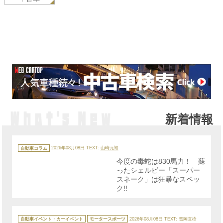
新着情報
カ
テ
自動車コラム
2026年08月08日
TEXT:
山崎元裕
ゴ
リ
今度の毒蛇は830馬力！ 蘇
ー
ったシェルビー「スーパー
スネーク」は狂暴なスペッ
ク!!
カ
テ
自動車イベント・カーイベント
モータースポーツ
2026年08月08日
TEXT: 雪岡直樹
ゴ