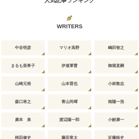
人気記事ランキング
WRITERS
中谷明彦
マリオ高野
嶋田智之
まるも亜希子
伊達軍曹
御堀直嗣
山崎元裕
山本晋也
小林敦志
森口将之
青山尚暉
南陽一浩
廣本 泉
渡辺陽一郎
小鮒康一
桃田健史
藤田竜太
近藤暁史