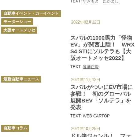
TEXT:
すぎもと たかよし
カ
自動車イベント・カーイベント
テ
ゴ
モーターショー
リ
2022年02月12日
ー
大阪オートメッセ
スバルの1000馬力「怪物
EV」が関西上陸！ WRX
S4 STIにソルテラも【大
阪オートメッセ2022】
TEXT:
遠藤正賢
カ
最新自動車ニュース
2021年11月13日
テ
ゴ
スバルがついにEV市場に
リ
ー
参戦！ 初のグローバル
展開BEV「ソルテラ」を
発表
TEXT: WEB CARTOP
カ
自動車コラム
2021年10月25日
テ
ゴ
ドル箱ジャンル！ ファ