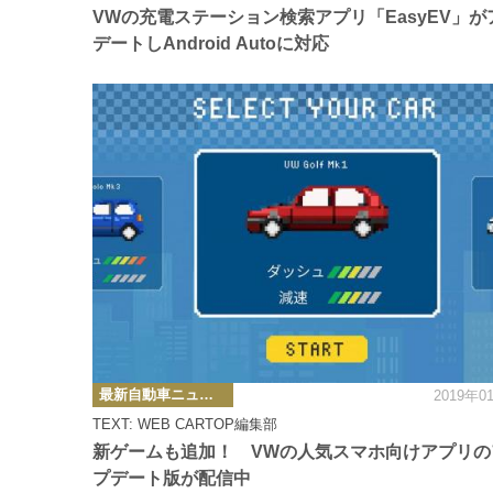
ー
VWの充電ステーション検索アプリ「EasyEV」が
デートしAndroid Autoに対応
カ
最新自動車ニュース
2019年0
テ
ゴ
TEXT: WEB CARTOP編集部
リ
ー
新ゲームも追加！ VWの人気スマホ向けアプリの
プデート版が配信中