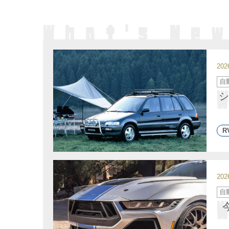
20
カ
自
テ
ゴ
シ
リ
ー
R
20
カ
自
テ
ゴ
リ
ー