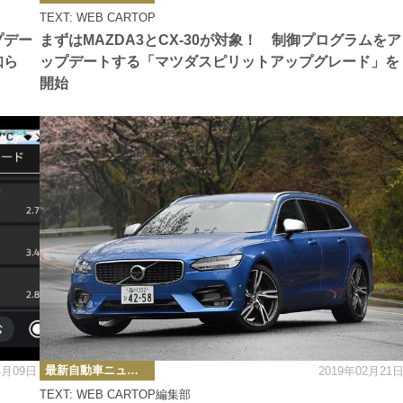
ゴ
TEXT: WEB CARTOP
リ
ー
プデー
まずはMAZDA3とCX-30が対象！ 制御プログラムをア
知ら
ップデートする「マツダスピリットアップグレード」を
開始
カ
最新自動車ニュース
4月09日
2019年02月21
テ
ゴ
TEXT: WEB CARTOP編集部
リ