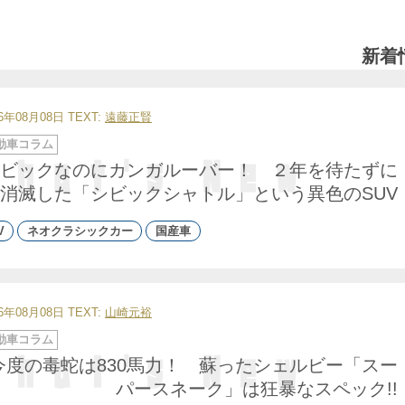
新着
26年08月08日
TEXT:
遠藤正賢
動車コラム
ビックなのにカンガルーバー！ ２年を待たずに
消滅した「シビックシャトル」という異色のSUV
V
ネオクラシックカー
国産車
26年08月08日
TEXT:
山崎元裕
動車コラム
今度の毒蛇は830馬力！ 蘇ったシェルビー「スー
パースネーク」は狂暴なスペック!!