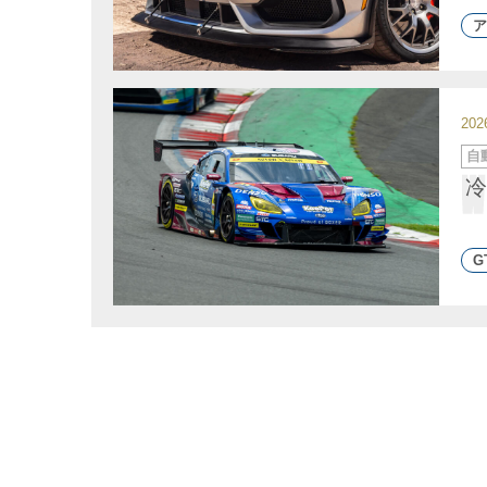
ア
20
カ
自
テ
ゴ
冷
リ
ー
G