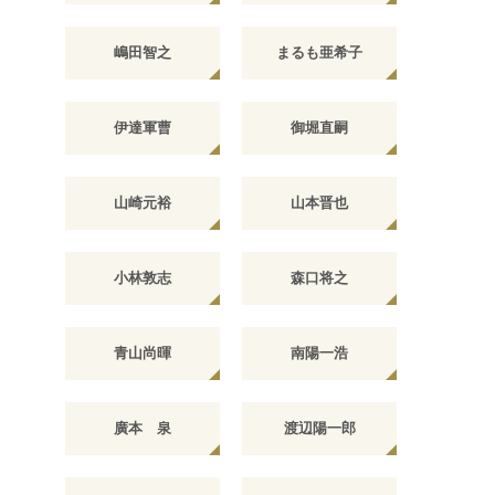
嶋田智之
まるも亜希子
伊達軍曹
御堀直嗣
山崎元裕
山本晋也
小林敦志
森口将之
青山尚暉
南陽一浩
廣本 泉
渡辺陽一郎