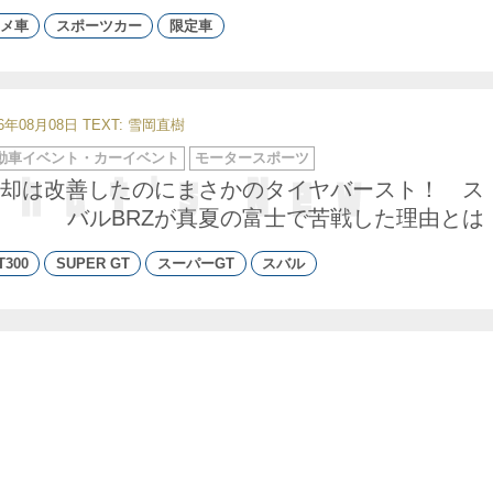
メ車
スポーツカー
限定車
26年08月08日
TEXT: 雪岡直樹
動車イベント・カーイベント
モータースポーツ
却は改善したのにまさかのタイヤバースト！ ス
バルBRZが真夏の富士で苦戦した理由とは
T300
SUPER GT
スーパーGT
スバル