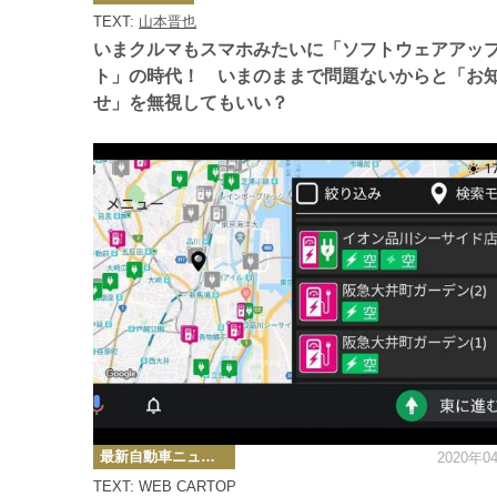
ゴ
TEXT:
山本晋也
リ
ー
いまクルマもスマホみたいに「ソフトウェアアッ
ト」の時代！ いまのままで問題ないからと「お
せ」を無視してもいい？
カ
最新自動車ニュース
2020年0
テ
ゴ
TEXT: WEB CARTOP
リ