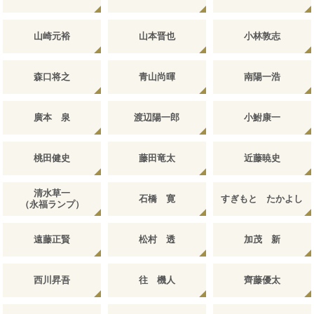
山崎元裕
山本晋也
小林敦志
森口将之
青山尚暉
南陽一浩
廣本 泉
渡辺陽一郎
小鮒康一
桃田健史
藤田竜太
近藤暁史
清水草一
石橋 寛
すぎもと たかよし
（永福ランプ）
遠藤正賢
松村 透
加茂 新
西川昇吾
往 機人
齊藤優太