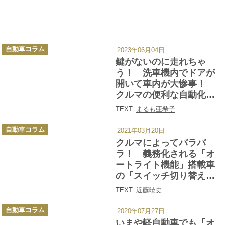
カ
自動車コラム
2023年06月04日
テ
ゴ
鍵がないのに走れちゃ
リ
ー
う！ 洗車機内でドアが
開いて車内が大惨事！
クルマの便利な自動化が
仇となるケース４つ
TEXT:
まるも亜希子
カ
自動車コラム
2021年03月20日
テ
ゴ
クルマによってバラバ
リ
ー
ラ！ 義務化される「オ
ートライト機能」搭載車
の「スイッチ切り替え」
の複雑さ
TEXT:
近藤暁史
カ
自動車コラム
2020年07月27日
テ
ゴ
いまや軽自動車でも「オ
リ