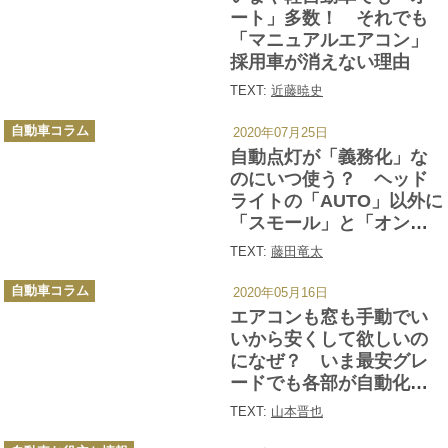
ー
ート」多数！ それでも
「マニュアルエアコン」
採用車が消えない理由
TEXT:
近藤暁史
カ
自動車コラム
2020年07月25日
テ
ゴ
自動点灯が「義務化」な
リ
ー
のにいつ使う？ ヘッド
ライトの「AUTO」以外に
「スモール」と「オン」
があるワケ
TEXT:
藤田竜太
カ
自動車コラム
2020年05月16日
テ
ゴ
エアコンも窓も手動でい
リ
ー
いから安くして欲しいの
になぜ？ いま最安グレ
ードでも各部が自動化さ
れるワケ
TEXT:
山本晋也
カ