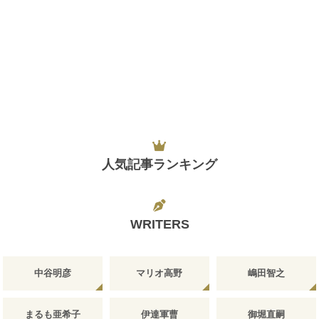
人気記事ランキング
WRITERS
中谷明彦
マリオ高野
嶋田智之
まるも亜希子
伊達軍曹
御堀直嗣