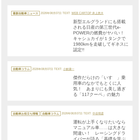
カ
テ
最新自動車ニュース
2026年08月07日
TEXT:
WEB CARTOP 井上悠大
ゴ
リ
新型エルグランドにも搭載
ー
される日産の第三世代e-
POWERの燃費がヤバい！
キャシュカイが１タンクで
1980kmを走破してギネスに
認定!!
カ
テ
自動車コラム
2026年08月07日
TEXT:
小鮒康一
ゴ
リ
傑作だらけの「いすゞ」乗
ー
用車のなかでもとくに人
気！ あまりにも美し過ぎ
る「117クーペ」の魅力
カ
テ
自動車お役立ち情報
自動車コラム
2026年08月07日
TEXT:
中谷明彦
ゴ
リ
運転が上手くなりたいなら
ー
マニュアル車……は大きな
間違い！ レーシングドラ
イバーが語る「基礎を学ぶ