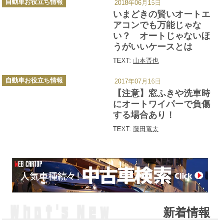
自動車お役立ち情報
2018年06月15日
テ
ゴ
いまどきの賢いオートエ
リ
ー
アコンでも万能じゃな
い？ オートじゃないほ
うがいいケースとは
TEXT:
山本晋也
カ
自動車お役立ち情報
2017年07月16日
テ
ゴ
【注意】窓ふきや洗車時
リ
ー
にオートワイパーで負傷
する場合あり！
TEXT:
藤田竜太
新着情報