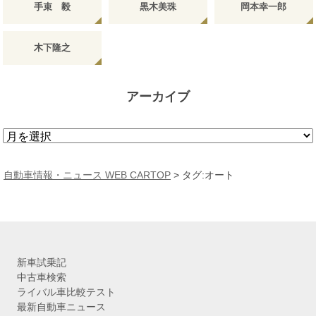
手束 毅
黒木美珠
岡本幸一郎
木下隆之
アーカイブ
ア
ー
カ
自動車情報・ニュース WEB CARTOP
>
タグ:オート
イ
ブ
新車試乗記
中古車検索
ライバル車比較テスト
最新自動車ニュース