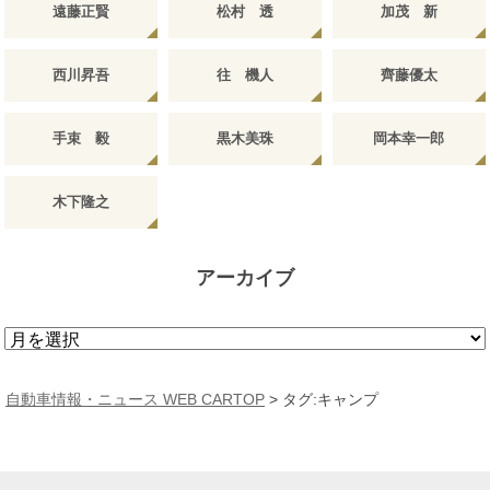
遠藤正賢
松村 透
加茂 新
西川昇吾
往 機人
齊藤優太
手束 毅
黒木美珠
岡本幸一郎
木下隆之
アーカイブ
ア
ー
カ
自動車情報・ニュース WEB CARTOP
>
タグ:キャンプ
イ
ブ