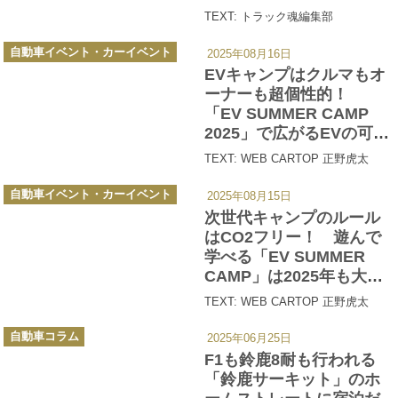
地」トラックベースのキ
TEXT: トラック魂編集部
ャンピングカー「キャブ
カ
コン」の世界
自動車イベント・カーイベント
2025年08月16日
テ
ゴ
EVキャンプはクルマもオ
リ
ー
ーナーも超個性的！
「EV SUMMER CAMP
2025」で広がるEVの可能
性をこの目で見た
TEXT: WEB CARTOP 正野虎太
カ
自動車イベント・カーイベント
2025年08月15日
テ
ゴ
次世代キャンプのルール
リ
ー
はCO2フリー！ 遊んで
学べる「EV SUMMER
CAMP」は2025年も大盛
況
TEXT: WEB CARTOP 正野虎太
カ
自動車コラム
2025年06月25日
テ
ゴ
F1も鈴鹿8耐も行われる
リ
ー
「鈴鹿サーキット」のホ