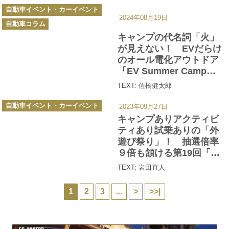
カ
自動車イベント・カーイベント
テ
2024年08月19日
ゴ
自動車コラム
リ
ー
キャンプの代名詞「火」
が見えない！ EVだらけ
のオール電化アウトドア
「EV Summer Camp
2024」に潜入した
TEXT: 佐橋健太郎
カ
自動車イベント・カーイベント
2023年09月27日
テ
ゴ
キャンプありアクティビ
リ
ー
ティあり試乗ありの「外
遊び祭り」！ 抽選倍率
９倍も頷ける第19回「ス
ターキャンプ」が誰にと
TEXT: 岩田直人
ってもオモシロすぎた
1
2
3
...
>
>>|