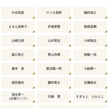
中谷明彦
マリオ高野
嶋田智之
まるも亜希子
伊達軍曹
御堀直嗣
山崎元裕
山本晋也
小林敦志
森口将之
青山尚暉
南陽一浩
廣本 泉
渡辺陽一郎
小鮒康一
桃田健史
藤田竜太
近藤暁史
清水草一
石橋 寛
すぎもと たかよし
（永福ランプ）