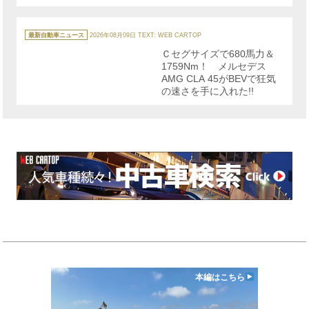
カ
テ
最新自動車ニュース
2026年08月09日
TEXT: WEB CARTOP
ゴ
リ
Ｃセグサイズで680馬力＆
ー
1759Nm！ メルセデス
AMG CLA 45がBEVで狂気
の速さを手に入れた!!
本編はこちら