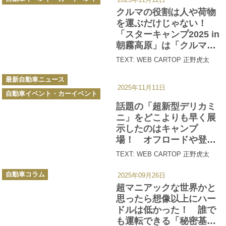
テ
ゴ
クルマの役割は人や荷物
リ
ー
を運ぶだけじゃない！
「スターキャンプ2025 in
朝霧高原」は「クルマと
人と思い出をつなぐ」フ
TEXT: WEB CARTOP 正野虎太
ァミリーにも優しいイベ
カ
ントだった
最新自動車ニュース
テ
2025年11月11日
ゴ
自動車イベント・カーイベント
リ
ー
話題の「超新型デリカミ
ニ」をどこよりも早く展
示したのはキャンプ
場！ オフロードや登坂
の体験もできる「スター
TEXT: WEB CARTOP 正野虎太
キャンプ2025 in 朝霧高
カ
原」で三菱車のスゴさを
自動車コラム
2025年09月26日
テ
ゴ
知った
超マニアックな世界かと
リ
ー
思ったら想像以上にハー
ドルは低かった！ 誰で
も運転できる「秘密基