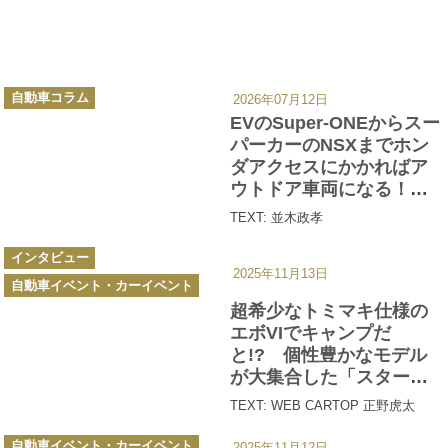
カ
自動車コラム
2026年07月12日
テ
ゴ
EVのSuper-ONEからスー
リ
ー
パーカーのNSXまでホン
ダアクセスにかかればア
ウトドア車両になる！
ホンダ車ならなんでも
TEXT: 並木政孝
「キャンプできます」の
カ
提案が面白すぎる
インタビュー
テ
2025年11月13日
ゴ
自動車イベント・カーイベント
リ
ー
超希少なトミマキ仕様の
エボVIでキャンプだ
と!? 個性豊かなモデル
が大集合した「スターキ
ャンプ2025 in 朝霧高原」
TEXT: WEB CARTOP 正野虎太
で感じた三菱愛
カ
自動車イベント・カーイベント
2025年11月12日