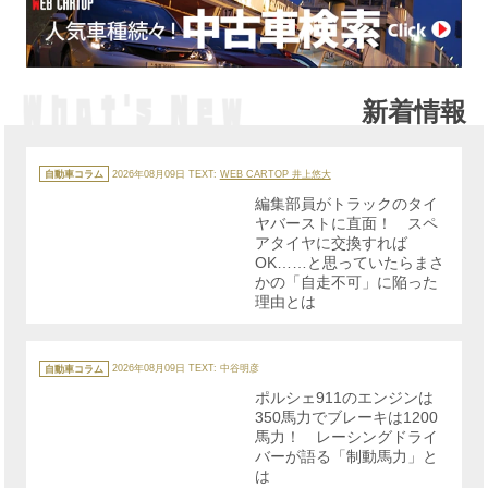
新着情報
カ
テ
自動車コラム
2026年08月09日
TEXT:
WEB CARTOP 井上悠大
ゴ
リ
編集部員がトラックのタイ
ー
ヤバーストに直面！ スペ
アタイヤに交換すれば
OK……と思っていたらまさ
かの「自走不可」に陥った
理由とは
カ
テ
自動車コラム
2026年08月09日
TEXT: 中谷明彦
ゴ
リ
ポルシェ911のエンジンは
ー
350馬力でブレーキは1200
馬力！ レーシングドライ
バーが語る「制動馬力」と
は