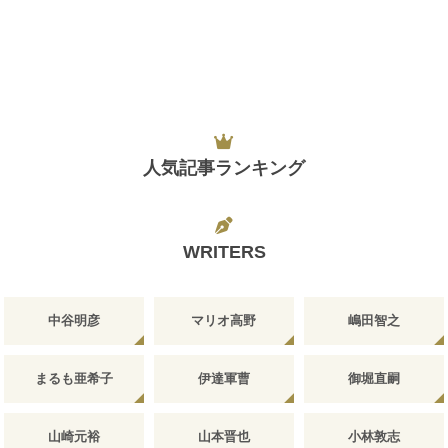
人気記事ランキング
WRITERS
中谷明彦
マリオ高野
嶋田智之
まるも亜希子
伊達軍曹
御堀直嗣
山崎元裕
山本晋也
小林敦志