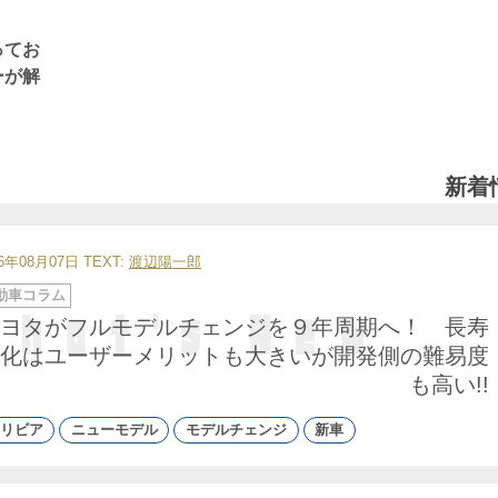
ってお
ーが解
新着
26年08月07日
TEXT:
渡辺陽一郎
動車コラム
ヨタがフルモデルチェンジを９年周期へ！ 長寿
化はユーザーメリットも大きいが開発側の難易度
も高い!!
リビア
ニューモデル
モデルチェンジ
新車