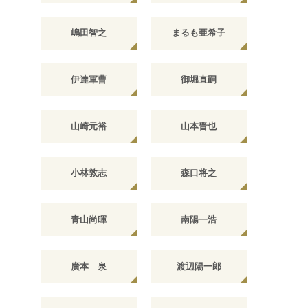
嶋田智之
まるも亜希子
伊達軍曹
御堀直嗣
山崎元裕
山本晋也
小林敦志
森口将之
青山尚暉
南陽一浩
廣本 泉
渡辺陽一郎