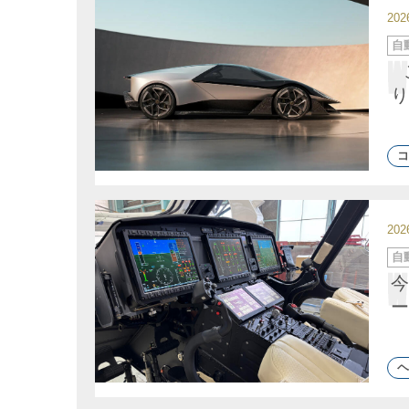
20
カ
自
テ
ゴ
リ
ー
り
コ
20
カ
自
テ
ゴ
今
リ
ー
ー
ヘ