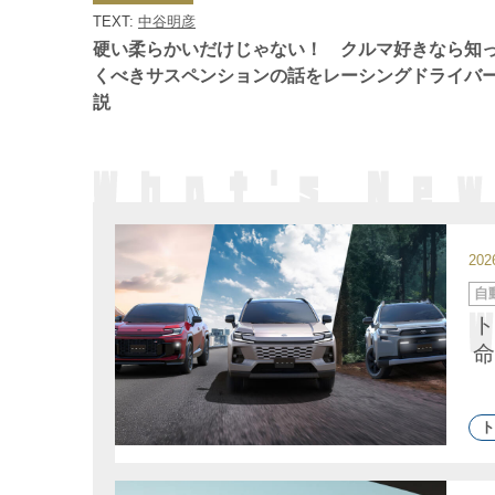
ゴ
TEXT:
中谷明彦
リ
ー
硬い柔らかいだけじゃない！ クルマ好きなら知
くべきサスペンションの話をレーシングドライバ
説
20
カ
自
テ
ゴ
ト
リ
ー
命
ト