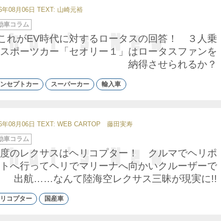
26年08月06日
TEXT: 山崎元裕
動車コラム
これがEV時代に対するロータスの回答！ ３人乗
スポーツカー「セオリー１」はロータスファンを
納得させられるか？
ンセプトカー
スーパーカー
輸入車
26年08月06日
TEXT: WEB CARTOP 藤田実寿
動車コラム
度のレクサスはヘリコプター！ クルマでヘリポ
トへ行ってヘリでマリーナへ向かいクルーザーで
出航……なんて陸海空レクサス三昧が現実に!!
リコプター
国産車