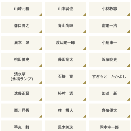
山崎元裕
山本晋也
小林敦志
森口将之
青山尚暉
南陽一浩
廣本 泉
渡辺陽一郎
小鮒康一
桃田健史
藤田竜太
近藤暁史
清水草一
石橋 寛
すぎもと たかよし
（永福ランプ）
遠藤正賢
松村 透
加茂 新
西川昇吾
往 機人
齊藤優太
手束 毅
黒木美珠
岡本幸一郎