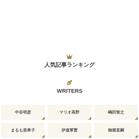
人気記事ランキング
WRITERS
中谷明彦
マリオ高野
嶋田智之
まるも亜希子
伊達軍曹
御堀直嗣