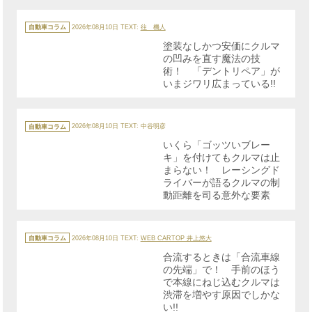
カ
テ
自動車コラム
2026年08月10日
TEXT:
往 機人
ゴ
リ
塗装なしかつ安価にクルマ
ー
の凹みを直す魔法の技
術！ 「デントリペア」が
いまジワリ広まっている!!
カ
テ
自動車コラム
2026年08月10日
TEXT: 中谷明彦
ゴ
リ
いくら「ゴッツいブレー
ー
キ」を付けてもクルマは止
まらない！ レーシングド
ライバーが語るクルマの制
動距離を司る意外な要素
カ
テ
自動車コラム
2026年08月10日
TEXT:
WEB CARTOP 井上悠大
ゴ
リ
合流するときは「合流車線
ー
の先端」で！ 手前のほう
で本線にねじ込むクルマは
渋滞を増やす原因でしかな
い!!