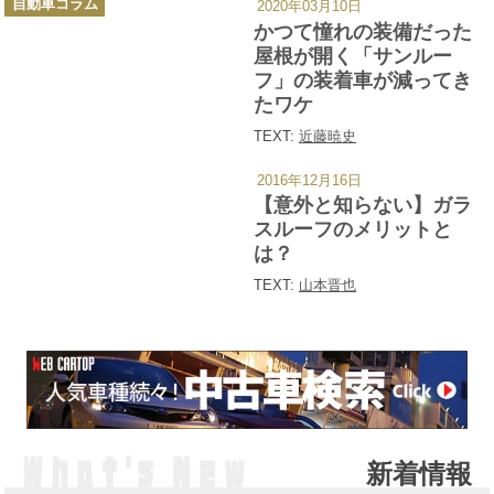
自動車コラム
2020年03月10日
テ
ゴ
かつて憧れの装備だった
リ
ー
屋根が開く「サンルー
フ」の装着車が減ってき
たワケ
TEXT:
近藤暁史
2016年12月16日
カ
テ
【意外と知らない】ガラ
ゴ
リ
スルーフのメリットと
ー
は？
TEXT:
山本晋也
新着情報