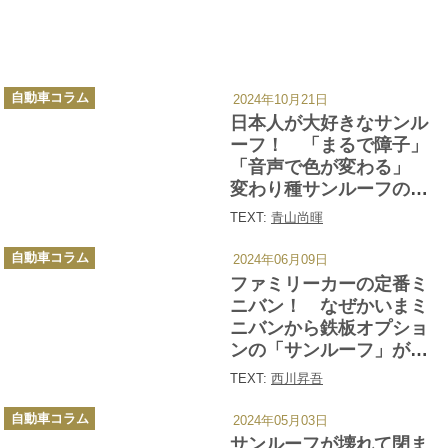
カ
自動車コラム
2024年10月21日
テ
ゴ
日本人が大好きなサンル
リ
ー
ーフ！ 「まるで障子」
「音声で色が変わる」
変わり種サンルーフのク
ルマ６選
TEXT:
青山尚暉
カ
自動車コラム
2024年06月09日
テ
ゴ
ファミリーカーの定番ミ
リ
ー
ニバン！ なぜかいまミ
ニバンから鉄板オプショ
ンの「サンルーフ」が減
っていた!!
TEXT:
西川昇吾
カ
自動車コラム
2024年05月03日
テ
ゴ
サンルーフが壊れて閉ま
リ