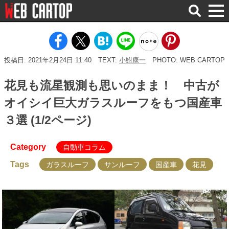
検
索
投稿日: 2021年2月24日 11:40
TEXT:
小鮒康一
PHOTO: WEB CARTOP
花見も流星観測も思いのまま！ 中古が
オイシイ巨大ガラスルーフをもつ国産車
３選 (1/2ページ)
Category
自動車コラム
Tags
ガラスルーフ
サンルーフ
国産車
花見