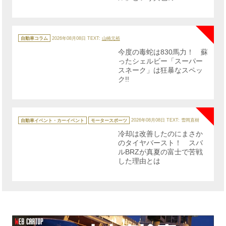
NE
カ
テ
自動車コラム
2026年08月08日
TEXT:
山崎元裕
ゴ
リ
今度の毒蛇は830馬力！ 蘇
ー
ったシェルビー「スーパー
スネーク」は狂暴なスペッ
ク!!
NE
カ
テ
自動車イベント・カーイベント
モータースポーツ
2026年08月08日
TEXT: 雪岡直樹
ゴ
リ
冷却は改善したのにまさか
ー
のタイヤバースト！ スバ
ルBRZが真夏の富士で苦戦
した理由とは