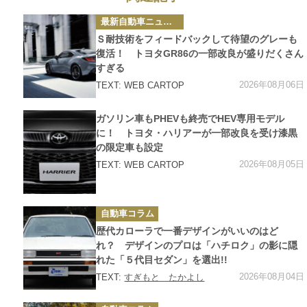
カ
最新自動車ニュース
テ
ゴ
Ｓ耐技術をフィードバックして待望のグレーも
リ
ー
復活！ トヨタGR86の一部改良が盛りだくさん
すぎる
2026年08月06日
TEXT: WEB CARTOP
カ
ガソリン車もPHEVも終売でHEV専用モデル
テ
ゴ
に！ トヨタ・ハリアーが一部改良を受け漆黒
リ
の限定車も設定
ー
2026年08月05日
TEXT: WEB CARTOP
カ
自動車コラム
テ
ゴ
歴代カローラで一番デザインがいいのはど
リ
ー
れ？ デザインのプロは「ハチロク」の影に隠
れた「５代目セダン」を選出!!
2026年08月04日
TEXT:
すぎもと たかよし
カ