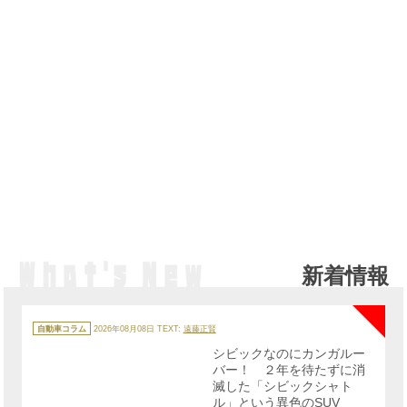
新着情報
NE
カ
テ
自動車コラム
2026年08月08日
TEXT:
遠藤正賢
ゴ
リ
シビックなのにカンガルー
ー
バー！ ２年を待たずに消
滅した「シビックシャト
ル」という異色のSUV