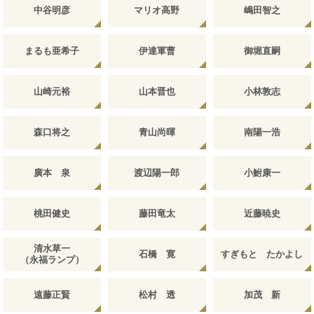
中谷明彦
マリオ高野
嶋田智之
まるも亜希子
伊達軍曹
御堀直嗣
山崎元裕
山本晋也
小林敦志
森口将之
青山尚暉
南陽一浩
廣本 泉
渡辺陽一郎
小鮒康一
桃田健史
藤田竜太
近藤暁史
清水草一
石橋 寛
すぎもと たかよし
（永福ランプ）
遠藤正賢
松村 透
加茂 新