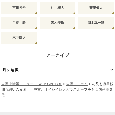
西川昇吾
往 機人
齊藤優太
手束 毅
黒木美珠
岡本幸一郎
木下隆之
アーカイブ
ア
ー
カ
自動車情報・ニュース WEB CARTOP
>
自動車コラム
>
花見も流星観
イ
測も思いのまま！ 中古がオイシイ巨大ガラスルーフをもつ国産車３
ブ
選