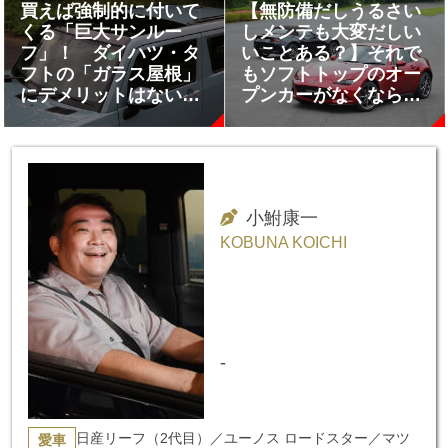
買えば強制的に付いて
【無防備だしうるさい
くる「巨大サンルー
しメンテも大変だしい
フ」！ ダイハツ・タ
いことある？】それで
フトの「ガラス屋根」
もソフトトップのオー
にデメリットはないの
プンカーがなくならな
か？
い理由
小鮒康一
KOBUNA KOICHI
-
日産リーフ（2代目）／ユーノス ロードスター／マツ
愛車