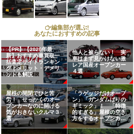
編集部が選ぶ!
あなたにおすすめの記事
【PR】【2026年最
他人と被らない！ 実
新】おすすめ車買取一
車はまず見かけない激
括査定サイトランキン
レア国産オープンカー
グ｜メリット・デメリ
４選
ットも解説
屋根の開閉でひと苦
「ラゲッジだけオープ
労！ せっかくのオー
ン」「ガンダムばりの
プンカーなのに開ける
ギミック」！ 「特徴
気がおきないクルマ３
的すぎる」屋根の空き
選
方をするオープンカー
６選