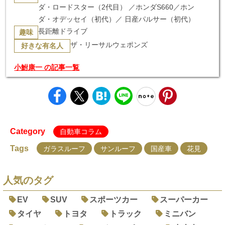
ダ・ロードスター（2代目） ／ホンダS660／ホン
ダ・オデッセイ（初代）／ 日産パルサー（初代）
長距離ドライブ
趣味
ザ・リーサルウェポンズ
好きな有名人
小鮒康一 の記事一覧
Category
自動車コラム
Tags
ガラスルーフ
サンルーフ
国産車
花見
人気のタグ
EV
SUV
スポーツカー
スーパーカー
タイヤ
トヨタ
トラック
ミニバン