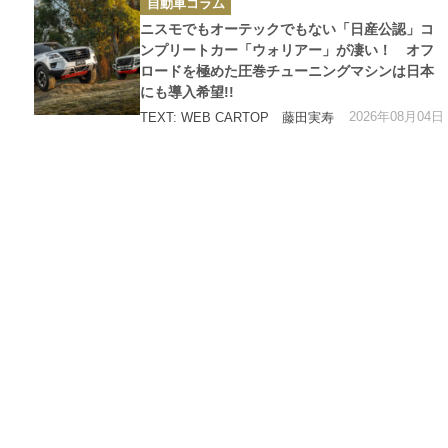
自動車コラム
テ
ゴ
ニスモでもオーテックでもない「日産公認」コ
リ
ー
ンプリートカー「ウォリアー」が凄い！ オフ
ロードを極めた圧巻チューニングマシンは日本
にも導入希望!!
2026年08月04日
TEXT: WEB CARTOP 藤田実寿