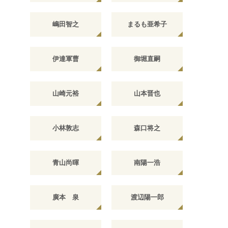
嶋田智之
まるも亜希子
伊達軍曹
御堀直嗣
山崎元裕
山本晋也
小林敦志
森口将之
青山尚暉
南陽一浩
廣本 泉
渡辺陽一郎