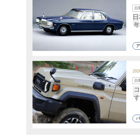
カ
自
テ
ゴ
日
リ
ー
年
ア
20
カ
自
テ
ゴ
コ
リ
ー
す
バ