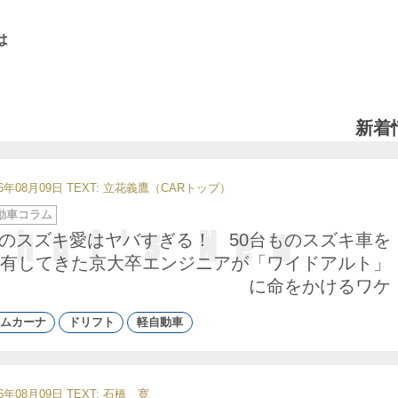
は
新着
26年08月09日
TEXT: 立花義鷹（CARトップ）
動車コラム
のスズキ愛はヤバすぎる！ 50台ものスズキ車を
有してきた京大卒エンジニアが「ワイドアルト」
に命をかけるワケ
ムカーナ
ドリフト
軽自動車
26年08月09日
TEXT:
石橋 寛