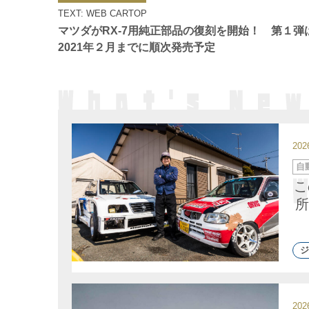
ゴ
TEXT: WEB CARTOP
リ
ー
マツダがRX-7用純正部品の復刻を開始！ 第１弾
2021年２月までに順次発売予定
20
カ
自
テ
ゴ
こ
リ
ー
所
ジ
20