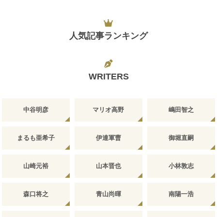
人気記事ランキング
WRITERS
中谷明彦
マリオ高野
嶋田智之
まるも亜希子
伊達軍曹
御堀直嗣
山崎元裕
山本晋也
小林敦志
森口将之
青山尚暉
南陽一浩