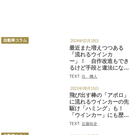
カ
自動車コラム
2024年02月18日
テ
ゴ
最近また増えつつある
リ
ー
「流れるウインカ
ー」！ 自作改造もでき
るけど手段と違法になら
ないための注意点とは
TEXT:
往 機人
2021年08月15日
カ
テ
飛び出す棒の「アポロ」
ゴ
リ
に流れるウインカーの先
ー
駆け「ハミング」も！
「ウインカー」にも歴史
あり
TEXT:
近藤暁史
カ