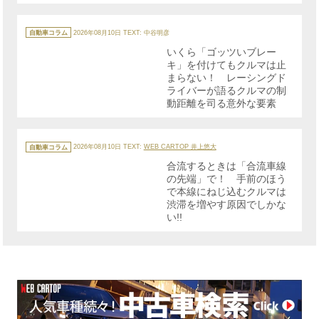
カ
テ
自動車コラム
2026年08月10日
TEXT: 中谷明彦
ゴ
リ
いくら「ゴッツいブレー
ー
キ」を付けてもクルマは止
まらない！ レーシングド
ライバーが語るクルマの制
動距離を司る意外な要素
カ
テ
自動車コラム
2026年08月10日
TEXT:
WEB CARTOP 井上悠大
ゴ
リ
合流するときは「合流車線
ー
の先端」で！ 手前のほう
で本線にねじ込むクルマは
渋滞を増やす原因でしかな
い!!