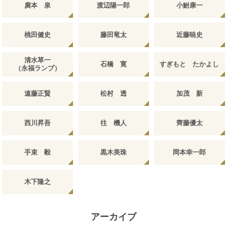
廣本 泉
渡辺陽一郎
小鮒康一
桃田健史
藤田竜太
近藤暁史
清水草一
石橋 寛
すぎもと たかよし
（永福ランプ）
遠藤正賢
松村 透
加茂 新
西川昇吾
往 機人
齊藤優太
手束 毅
黒木美珠
岡本幸一郎
木下隆之
アーカイブ