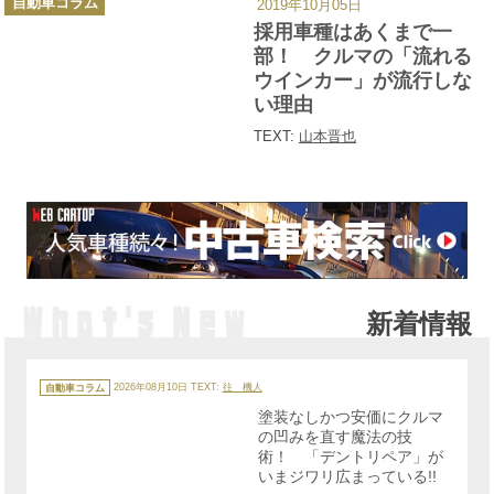
自動車コラム
2019年10月05日
テ
ゴ
採用車種はあくまで一
リ
ー
部！ クルマの「流れる
ウインカー」が流行しな
い理由
TEXT:
山本晋也
新着情報
カ
テ
自動車コラム
2026年08月10日
TEXT:
往 機人
ゴ
リ
塗装なしかつ安価にクルマ
ー
の凹みを直す魔法の技
術！ 「デントリペア」が
いまジワリ広まっている!!