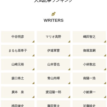
人気記事ランキング
WRITERS
中谷明彦
マリオ高野
嶋田智之
まるも亜希子
伊達軍曹
御堀直嗣
山崎元裕
山本晋也
小林敦志
森口将之
青山尚暉
南陽一浩
廣本 泉
渡辺陽一郎
小鮒康一
桃田健史
藤田竜太
近藤暁史