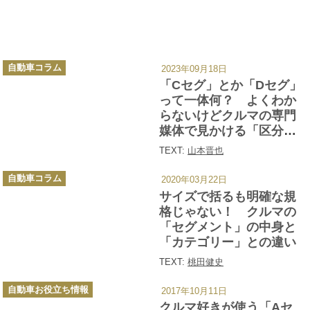
カ
自動車コラム
2023年09月18日
テ
ゴ
「Cセグ」とか「Dセグ」
リ
ー
って一体何？ よくわか
らないけどクルマの専門
媒体で見かける「区分」
について考えてみた
TEXT:
山本晋也
カ
自動車コラム
2020年03月22日
テ
ゴ
サイズで括るも明確な規
リ
ー
格じゃない！ クルマの
「セグメント」の中身と
「カテゴリー」との違い
TEXT:
桃田健史
カ
自動車お役立ち情報
2017年10月11日
テ
ゴ
クルマ好きが使う「Aセ
リ