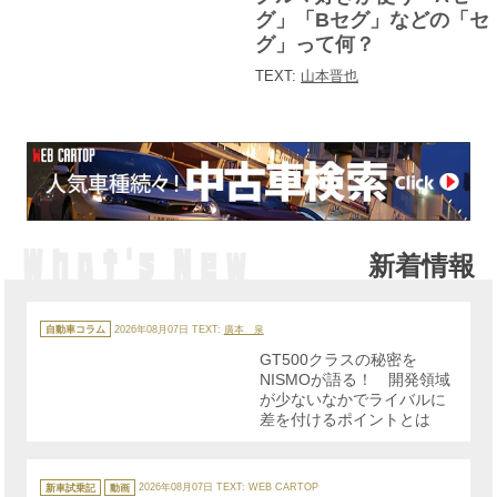
ー
グ」「Bセグ」などの「セ
グ」って何？
TEXT:
山本晋也
新着情報
カ
テ
自動車コラム
2026年08月07日
TEXT:
廣本 泉
ゴ
リ
GT500クラスの秘密を
ー
NISMOが語る！ 開発領域
が少ないなかでライバルに
差を付けるポイントとは
カ
テ
新車試乗記
動画
2026年08月07日
TEXT: WEB CARTOP
ゴ