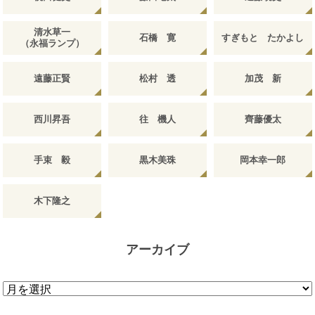
清水草一
石橋 寛
すぎもと たかよし
（永福ランプ）
遠藤正賢
松村 透
加茂 新
西川昇吾
往 機人
齊藤優太
手束 毅
黒木美珠
岡本幸一郎
木下隆之
アーカイブ
ア
ー