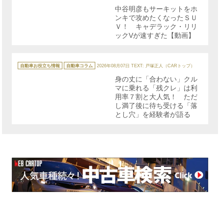
リ
中谷明彦もサーキットをホ
ー
ンキで攻めたくなったＳＵ
Ｖ！ キャデラック・リリ
ックVが速すぎた【動画】
カ
テ
自動車お役立ち情報
自動車コラム
2026年08月07日
TEXT: 戸塚正人（CARトップ）
ゴ
リ
身の丈に「合わない」クル
ー
マに乗れる「残クレ」は利
用率７割と大人気！ ただ
し満了後に待ち受ける「落
とし穴」を経験者が語る