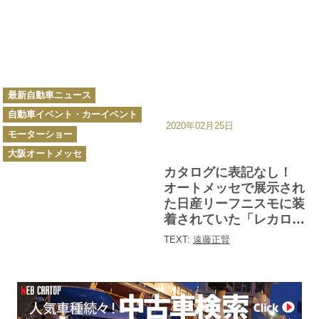
カ
最新自動車ニュース
テ
ゴ
自動車イベント・カーイベント
リ
ー
2020年02月25日
モーターショー
大阪オートメッセ
カタログに表記なし！
オートメッセで展示され
た日産リーフニスモに装
着されていた「レカロ」
の謎【大阪オートメッセ
TEXT:
遠藤正賢
2020】