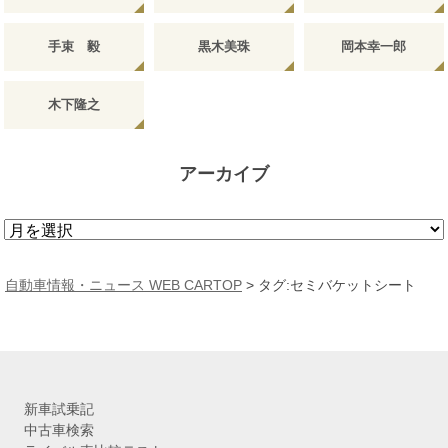
手束 毅
黒木美珠
岡本幸一郎
木下隆之
アーカイブ
ア
ー
カ
自動車情報・ニュース WEB CARTOP
>
タグ:セミバケットシート
イ
ブ
新車試乗記
中古車検索