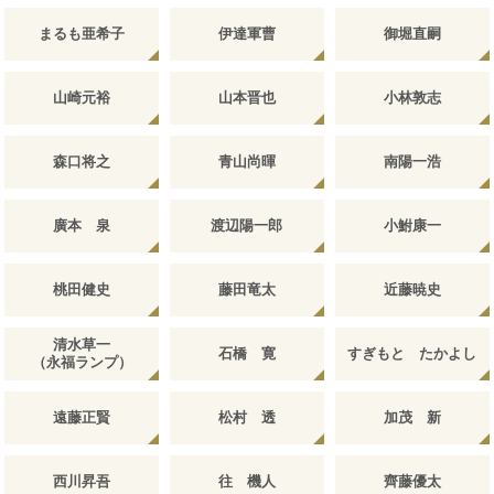
まるも亜希子
伊達軍曹
御堀直嗣
山崎元裕
山本晋也
小林敦志
森口将之
青山尚暉
南陽一浩
廣本 泉
渡辺陽一郎
小鮒康一
桃田健史
藤田竜太
近藤暁史
清水草一
石橋 寛
すぎもと たかよし
（永福ランプ）
遠藤正賢
松村 透
加茂 新
西川昇吾
往 機人
齊藤優太