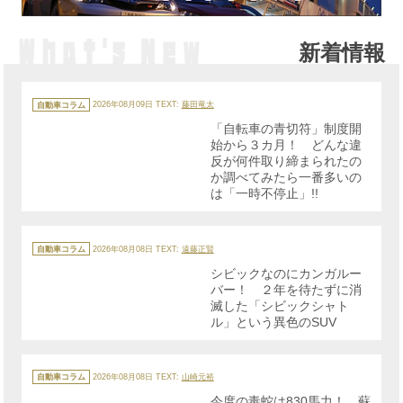
新着情報
カ
テ
自動車コラム
2026年08月09日
TEXT:
藤田竜太
ゴ
リ
「自転車の青切符」制度開
ー
始から３カ月！ どんな違
反が何件取り締まられたの
か調べてみたら一番多いの
は「一時不停止」!!
カ
テ
自動車コラム
2026年08月08日
TEXT:
遠藤正賢
ゴ
リ
シビックなのにカンガルー
ー
バー！ ２年を待たずに消
滅した「シビックシャト
ル」という異色のSUV
カ
テ
自動車コラム
2026年08月08日
TEXT:
山崎元裕
ゴ
リ
今度の毒蛇は830馬力！ 蘇
ー