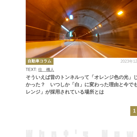
カ
自動車コラム
2023年1
テ
ゴ
TEXT:
往 機人
リ
ー
そういえば昔のトンネルって「オレンジ色の光」
かった？ いつしか「白」に変わった理由と今で
レンジ」が採用されている場所とは
1