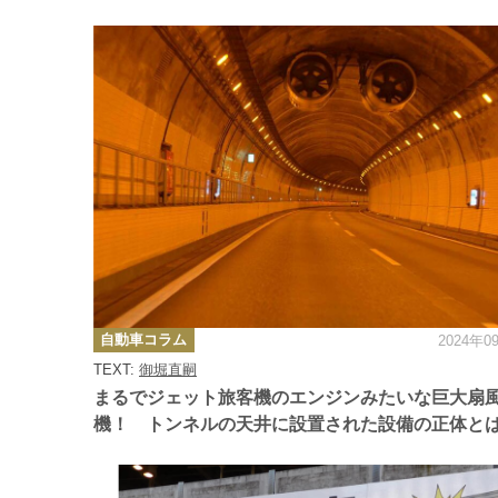
カ
自動車コラム
2024年0
テ
ゴ
TEXT:
御堀直嗣
リ
ー
まるでジェット旅客機のエンジンみたいな巨大扇
機！ トンネルの天井に設置された設備の正体と