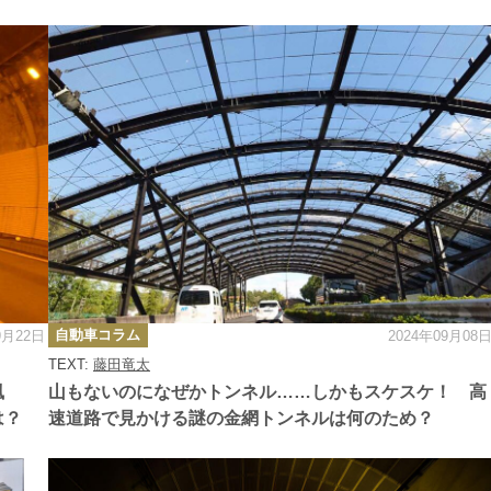
カ
自動車コラム
9月22日
2024年09月08
テ
ゴ
TEXT:
藤田竜太
リ
ー
風
山もないのになぜかトンネル……しかもスケスケ！ 高
は？
速道路で見かける謎の金網トンネルは何のため？