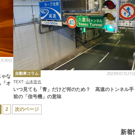
2月30日
カ
自動車コラム
2023年07月27
テ
じゃな
ゴ
TEXT:
山本晋也
リ
も「オ
ー
いつ見ても「青」だけど何のため？ 高速のトンネル手
前の「信号機」の意味
2
次のページ
新着