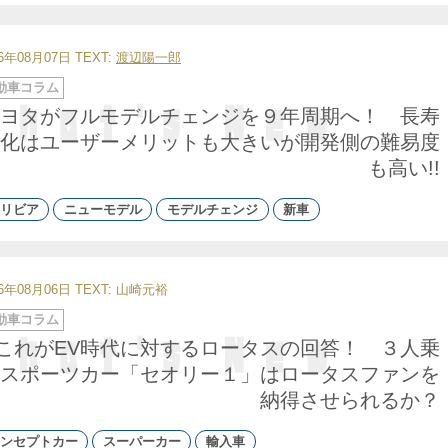
26年08月07日
TEXT:
渡辺陽一郎
動車コラム
ヨタがフルモデルチェンジを９年周期へ！ 長寿
化はユーザーメリットも大きいが開発側の難易度
も高い!!
リビア
ニューモデル
モデルチェンジ
新車
26年08月06日
TEXT: 山崎元裕
動車コラム
これがEV時代に対するロータスの回答！ ３人乗
スポーツカー「セオリー１」はロータスファンを
納得させられるか？
ンセプトカー
スーパーカー
輸入車