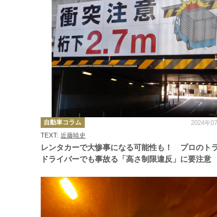
カ
自動車コラム
2024年0
テ
ゴ
TEXT:
近藤暁史
リ
ー
レンタカーで大惨事になる可能性も！ プロのト
ドライバーでも事故る「高さ制限違反」に要注意