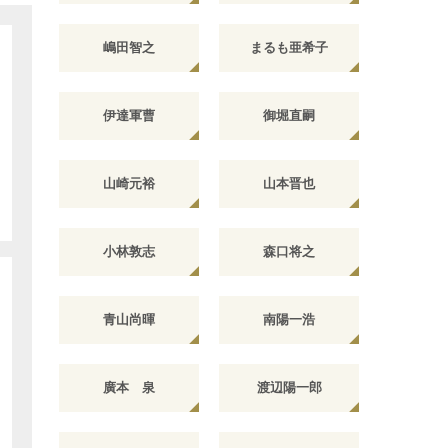
嶋田智之
まるも亜希子
伊達軍曹
御堀直嗣
山崎元裕
山本晋也
小林敦志
森口将之
青山尚暉
南陽一浩
廣本 泉
渡辺陽一郎