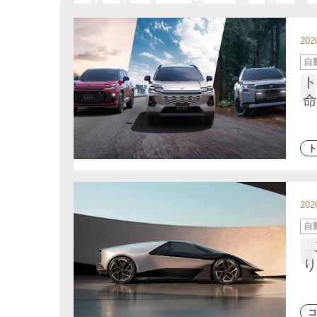
20
カ
自
テ
ゴ
ト
リ
ー
命
ト
20
カ
自
テ
ゴ
リ
ー
り
コ