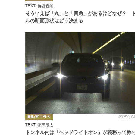
ゴ
TEXT:
御堀直嗣
リ
ー
そういえば「丸」と「四角」があるけどなぜ？ 
ルの断面形状はどう決まる
カ
自動車コラム
2025年0
テ
ゴ
TEXT:
藤田竜太
リ
ー
トンネル内は「ヘッドライトオン」が義務って教