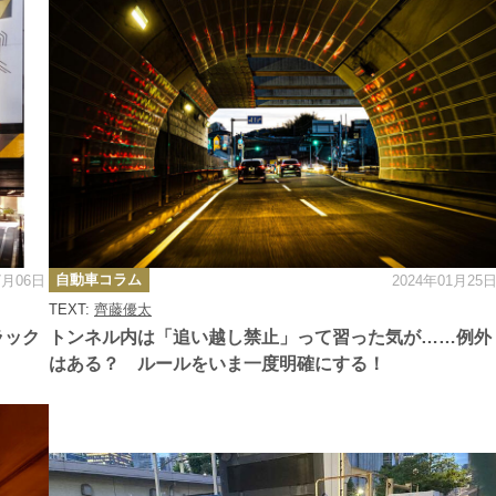
カ
自動車コラム
7月06日
2024年01月25
テ
ゴ
TEXT:
齊藤優太
リ
ー
ラック
トンネル内は「追い越し禁止」って習った気が……例外
はある？ ルールをいま一度明確にする！