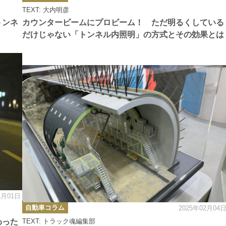
ゴ
TEXT: 大内明彦
リ
ー
トンネ
カウンタービームにプロビーム！ ただ明るくしている
だけじゃない「トンネル内照明」の方式とその効果とは
4月01日
カ
自動車コラム
2025年02月04
テ
ゴ
わった
TEXT: トラック魂編集部
リ