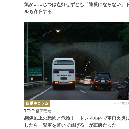
気が……じつは点灯せずとも「違反にならない」
ルも存在する
カ
自動車コラム
2024年1
テ
ゴ
TEXT:
藤田竜太
リ
ー
想像以上の恐怖と危険！ トンネル内で車両火災
したら「愛車を置いて逃げる」が正解だった