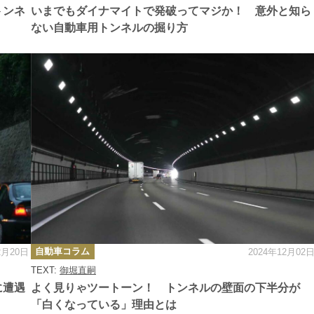
ー
トンネ
いまでもダイナマイトで発破ってマジか！ 意外と知ら
ない自動車用トンネルの掘り方
カ
自動車コラム
2月20日
2024年12月02
テ
ゴ
TEXT:
御堀直嗣
リ
ー
に遭遇
よく見りゃツートーン！ トンネルの壁面の下半分が
「白くなっている」理由とは