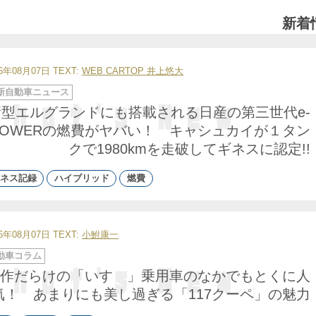
新着
26年08月07日
TEXT:
WEB CARTOP 井上悠大
新自動車ニュース
新型エルグランドにも搭載される日産の第三世代e-
POWERの燃費がヤバい！ キャシュカイが１タン
クで1980kmを走破してギネスに認定!!
ネス記録
ハイブリッド
燃費
26年08月07日
TEXT:
小鮒康一
動車コラム
作だらけの「いすゞ」乗用車のなかでもとくに人
気！ あまりにも美し過ぎる「117クーペ」の魅力