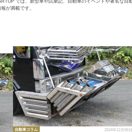
ARTOP では、新型車や試乗記、自動車のイベントや著名な自
情報が満載です。
カ
自動車コラム
2024年12月06
テ