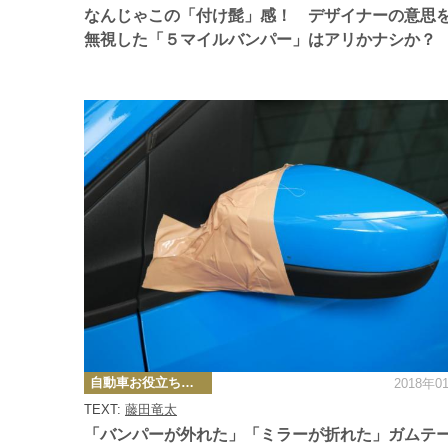
ー
なんじゃこの「付け髭」感！ デザイナーの意思
無視した「５マイルバンパー」はアリかナシか？
カ
自動車お役立ち情報
2018年0
テ
ゴ
TEXT:
藤田竜太
リ
ー
「バンパーが外れた」「ミラーが折れた」ガムテ