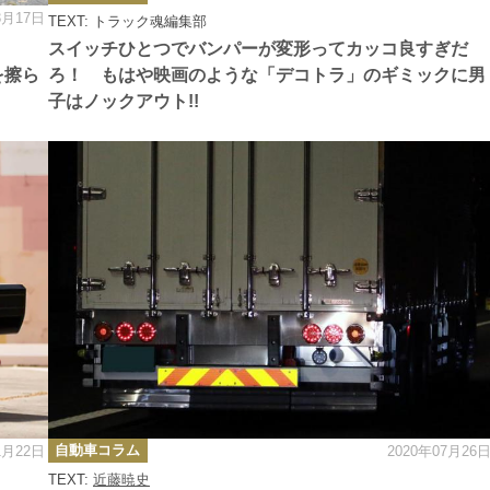
ゴ
3月17日
TEXT: トラック魂編集部
リ
ー
スイッチひとつでバンパーが変形ってカッコ良すぎだ
を擦ら
ろ！ もはや映画のような「デコトラ」のギミックに男
子はノックアウト!!
カ
自動車コラム
1月22日
2020年07月26
テ
ゴ
TEXT:
近藤暁史
リ