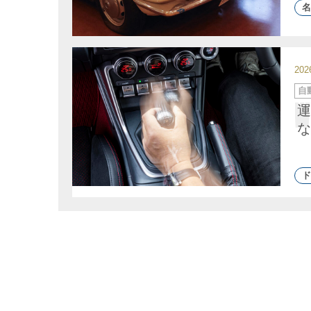
名
20
カ
自
テ
ゴ
運
リ
ー
な
ド