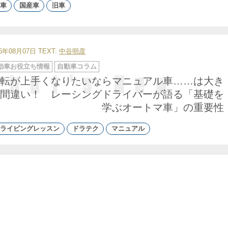
車
国産車
旧車
26年08月07日
TEXT:
中谷明彦
動車お役立ち情報
自動車コラム
転が上手くなりたいならマニュアル車……は大き
間違い！ レーシングドライバーが語る「基礎を
学ぶオートマ車」の重要性
ライビングレッスン
ドラテク
マニュアル