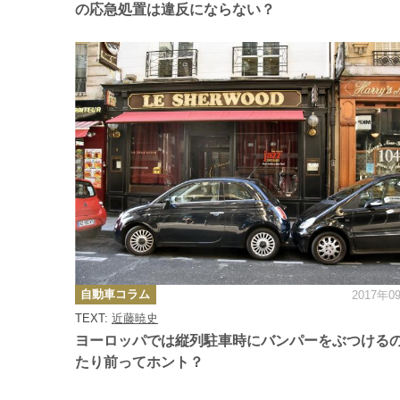
の応急処置は違反にならない？
カ
自動車コラム
2017年0
テ
ゴ
TEXT:
近藤暁史
リ
ー
ヨーロッパでは縦列駐車時にバンパーをぶつける
たり前ってホント？