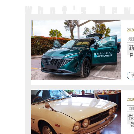
20
カ
最
テ
ゴ
リ
ー
ギ
20
カ
自
テ
ゴ
傑
リ
ー