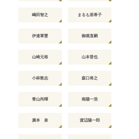
嶋田智之
まるも亜希子
伊達軍曹
御堀直嗣
山崎元裕
山本晋也
小林敦志
森口将之
青山尚暉
南陽一浩
廣本 泉
渡辺陽一郎