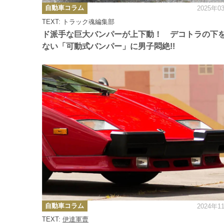
カ
自動車コラム
2025年0
テ
ゴ
TEXT: トラック魂編集部
リ
ー
ド派手な巨大バンパーが上下動！ デコトラの下
ない「可動式バンパー」に男子悶絶!!
カ
自動車コラム
2024年1
テ
ゴ
TEXT:
伊達軍曹
リ