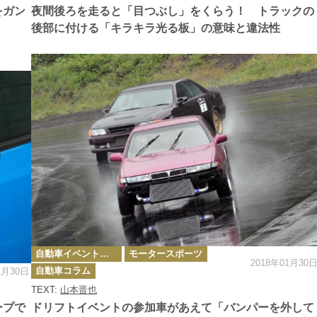
ー
をガン
夜間後ろを走ると「目つぶし」をくらう！ トラックの
後部に付ける「キラキラ光る板」の意味と違法性
カ
自動車イベント・カーイベント
モータースポーツ
テ
2018年01月30
ゴ
自動車コラム
1月30日
リ
ー
TEXT:
山本晋也
ープで
ドリフトイベントの参加車があえて「バンパーを外して