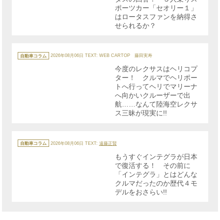
ポーツカー「セオリー１」
はロータスファンを納得さ
せられるか？
カ
テ
自動車コラム
2026年08月06日
TEXT: WEB CARTOP 藤田実寿
ゴ
リ
今度のレクサスはヘリコプ
ー
ター！ クルマでヘリポー
トへ行ってヘリでマリーナ
へ向かいクルーザーで出
航……なんて陸海空レクサ
ス三昧が現実に!!
カ
テ
自動車コラム
2026年08月06日
TEXT:
遠藤正賢
ゴ
リ
もうすぐインテグラが日本
ー
で復活する！ その前に
「インテグラ」とはどんな
クルマだったのか歴代４モ
デルをおさらい!!