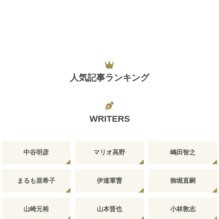
人気記事ランキング
WRITERS
中谷明彦
マリオ高野
嶋田智之
まるも亜希子
伊達軍曹
御堀直嗣
山崎元裕
山本晋也
小林敦志