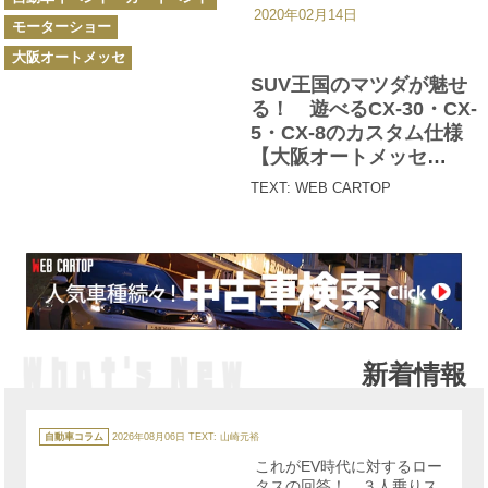
ー
2020年02月14日
モーターショー
大阪オートメッセ
SUV王国のマツダが魅せ
る！ 遊べるCX-30・CX-
5・CX-8のカスタム仕様
【大阪オートメッセ
2020】
TEXT: WEB CARTOP
新着情報
カ
テ
自動車コラム
2026年08月06日
TEXT: 山崎元裕
ゴ
リ
これがEV時代に対するロー
ー
タスの回答！ ３人乗りス