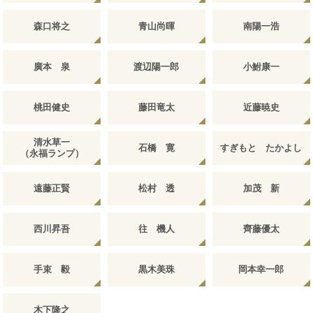
森口将之
青山尚暉
南陽一浩
廣本 泉
渡辺陽一郎
小鮒康一
桃田健史
藤田竜太
近藤暁史
清水草一
石橋 寛
すぎもと たかよし
（永福ランプ）
遠藤正賢
松村 透
加茂 新
西川昇吾
往 機人
齊藤優太
手束 毅
黒木美珠
岡本幸一郎
木下隆之