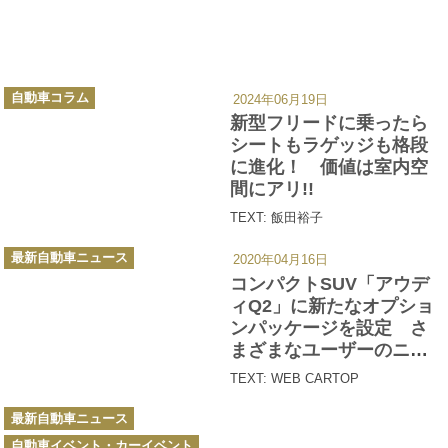
カ
自動車コラム
2024年06月19日
テ
ゴ
新型フリードに乗ったら
リ
ー
シートもラゲッジも格段
に進化！ 価値は室内空
間にアリ!!
TEXT: 飯田裕子
カ
最新自動車ニュース
2020年04月16日
テ
ゴ
コンパクトSUV「アウデ
リ
ー
ィQ2」に新たなオプショ
ンパッケージを設定 さ
まざまなユーザーのニー
ズに対応
TEXT: WEB CARTOP
カ
最新自動車ニュース
テ
ゴ
自動車イベント・カーイベント
リ