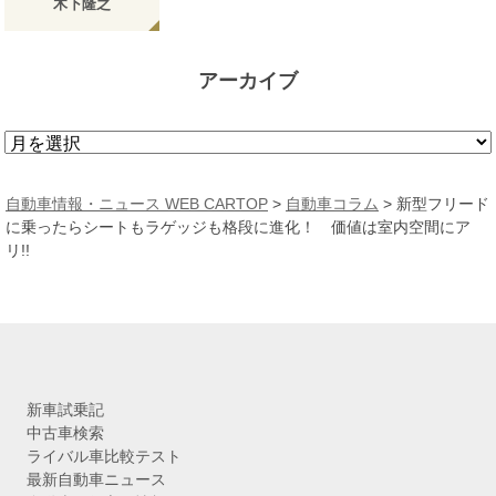
木下隆之
アーカイブ
ア
ー
カ
自動車情報・ニュース WEB CARTOP
>
自動車コラム
>
新型フリード
イ
に乗ったらシートもラゲッジも格段に進化！ 価値は室内空間にア
ブ
リ!!
新車試乗記
中古車検索
ライバル車比較テスト
最新自動車ニュース