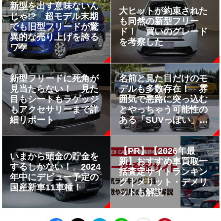
新型を出す意味ないん
大ヒットが約束された
じゃ!? 超モデル末期
も同然の新型フリー
でも旧型フリードが驚
ド！ 買いのグレード
異的な売り上げを誇る
を考察した
ワケ
新型フリードに死角が
名前と見た目だけのモ
見当たらない！ 見た
デルも多数存在！ 雰
目もシートもラゲッジ
囲気で悪路に突っ込む
もアクセサリーまで詳
とやっちゃう可能性の
細リポート
ある「SUVっぽい」ク
ルマ４選
【PR】【2026年最
いまから頭金の貯金を
新】おすすめ車買取一
するしかない！ 2024
括査定サイトランキン
年中にデビュー予定の
グ｜メリット・デメリ
国産新車11車種！
ットも解説