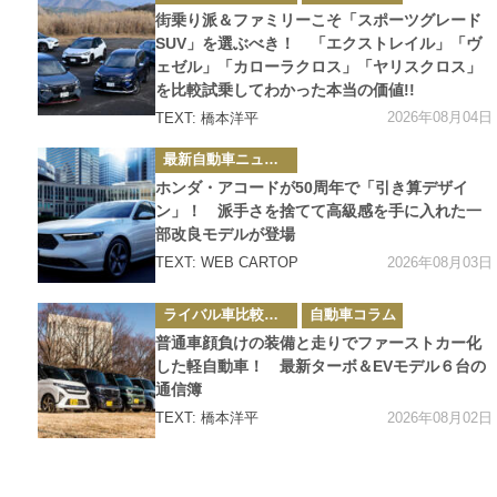
ゴ
街乗り派＆ファミリーこそ「スポーツグレード
リ
ー
SUV」を選ぶべき！ 「エクストレイル」「ヴ
ェゼル」「カローラクロス」「ヤリスクロス」
を比較試乗してわかった本当の価値!!
2026年08月04日
TEXT: 橋本洋平
カ
最新自動車ニュース
テ
ゴ
ホンダ・アコードが50周年で「引き算デザイ
リ
ー
ン」！ 派手さを捨てて高級感を手に入れた一
部改良モデルが登場
2026年08月03日
TEXT: WEB CARTOP
カ
ライバル車比較テスト
自動車コラム
テ
ゴ
普通車顔負けの装備と走りでファーストカー化
リ
ー
した軽自動車！ 最新ターボ＆EVモデル６台の
通信簿
2026年08月02日
TEXT: 橋本洋平