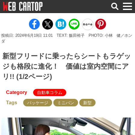
検
索
投稿日: 2024年6月19日 11:01
TEXT: 飯田裕子
PHOTO: 小林 健／ホン
ダ
新型フリードに乗ったらシートもラゲッ
ジも格段に進化！ 価値は室内空間にア
リ!! (1/2ページ)
Category
自動車コラム
Tags
パッケージ
ミニバン
新型