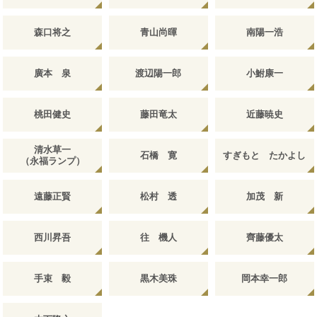
森口将之
青山尚暉
南陽一浩
廣本 泉
渡辺陽一郎
小鮒康一
桃田健史
藤田竜太
近藤暁史
清水草一
石橋 寛
すぎもと たかよし
（永福ランプ）
遠藤正賢
松村 透
加茂 新
西川昇吾
往 機人
齊藤優太
手束 毅
黒木美珠
岡本幸一郎