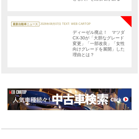
NE
カ
テ
最新自動車ニュース
2026年08月07日
TEXT: WEB CARTOP
ゴ
リ
ディーゼル廃止！ マツダ
ー
CX-30が「大胆なグレード
変更」「一部改良」「女性
向けグレードを展開」した
理由とは？