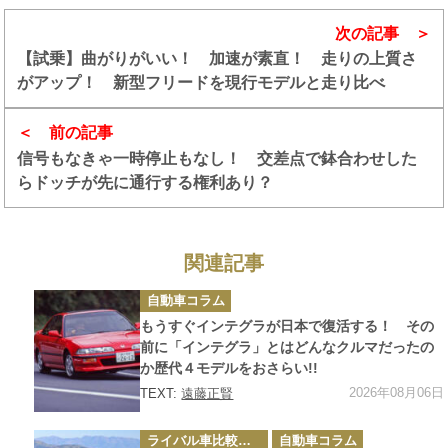
次の記事
【試乗】曲がりがいい！ 加速が素直！ 走りの上質さ
がアップ！ 新型フリードを現行モデルと走り比べ
前の記事
信号もなきゃ一時停止もなし！ 交差点で鉢合わせした
らドッチが先に通行する権利あり？
関連記事
カ
自動車コラム
テ
ゴ
もうすぐインテグラが日本で復活する！ その
リ
ー
前に「インテグラ」とはどんなクルマだったの
か歴代４モデルをおさらい!!
2026年08月06日
TEXT:
遠藤正賢
カ
ライバル車比較テスト
自動車コラム
テ