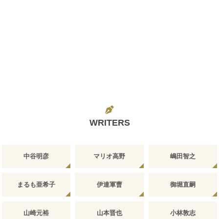
WRITERS
中谷明彦
マリオ高野
嶋田智之
まるも亜希子
伊達軍曹
御堀直嗣
山崎元裕
山本晋也
小林敦志