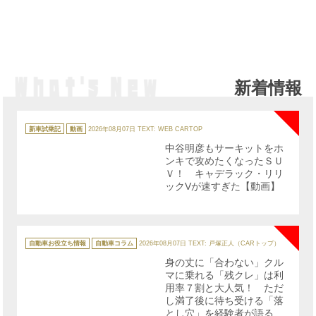
新着情報
NE
カ
テ
新車試乗記
動画
2026年08月07日
TEXT: WEB CARTOP
ゴ
リ
中谷明彦もサーキットをホ
ー
ンキで攻めたくなったＳＵ
Ｖ！ キャデラック・リリ
ックVが速すぎた【動画】
NE
カ
テ
自動車お役立ち情報
自動車コラム
2026年08月07日
TEXT: 戸塚正人（CARトップ）
ゴ
リ
身の丈に「合わない」クル
ー
マに乗れる「残クレ」は利
用率７割と大人気！ ただ
し満了後に待ち受ける「落
とし穴」を経験者が語る