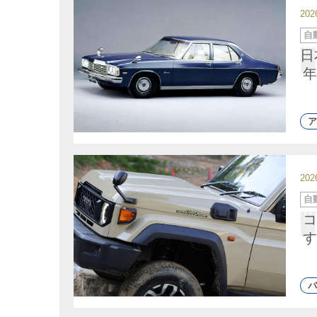
20
カ
自
テ
ゴ
日
リ
ー
年
ア
20
カ
自
テ
ゴ
コ
リ
ー
す
バ