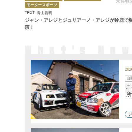
2016年0
ゴ
モータースポーツ
リ
ー
TEXT: 青山義明
ジャン・アレジとジュリアーノ・アレジが鈴鹿で
演！
20
カ
自
テ
ゴ
こ
リ
ー
所
ジ