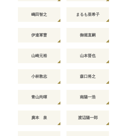
嶋田智之
まるも亜希子
伊達軍曹
御堀直嗣
山崎元裕
山本晋也
小林敦志
森口将之
青山尚暉
南陽一浩
廣本 泉
渡辺陽一郎