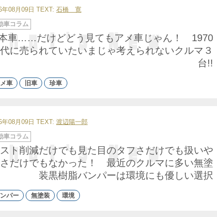
26年08月09日
TEXT:
石橋 寛
動車コラム
本車……だけどどう見てもアメ車じゃん！ 1970
代に売られていたいまじゃ考えられないクルマ３
台!!
メ車
旧車
珍車
26年08月09日
TEXT:
渡辺陽一郎
動車コラム
スト削減だけでも見た目のタフさだけでも扱いや
さだけでもなかった！ 最近のクルマに多い無塗
装黒樹脂バンパーは環境にも優しい選択
ンパー
無塗装
環境