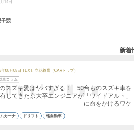
3月14日
親子競
新着
26年08月09日
TEXT: 立花義鷹（CARトップ）
動車コラム
のスズキ愛はヤバすぎる！ 50台ものスズキ車を
有してきた京大卒エンジニアが「ワイドアルト」
に命をかけるワケ
ムカーナ
ドリフト
軽自動車