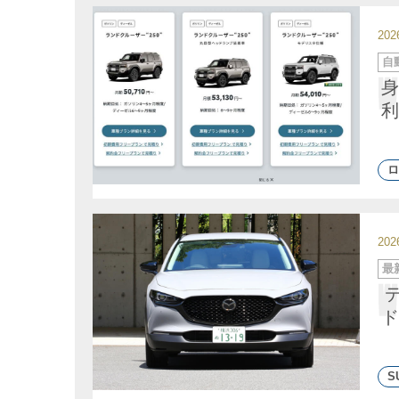
20
カ
自
テ
ゴ
身
リ
ー
利
ロ
20
カ
最
テ
ゴ
リ
ー
ド
S