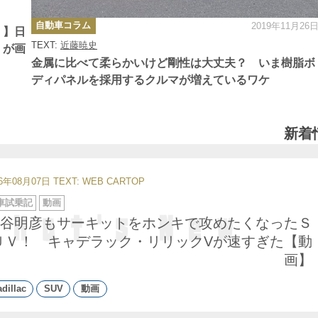
カ
自動車コラム
2019年11月26
テ
！】日
ゴ
TEXT:
近藤暁史
リ
」が画
ー
金属に比べて柔らかいけど剛性は大丈夫？ いま樹脂ボ
ディパネルを採用するクルマが増えているワケ
新着
26年08月07日
TEXT: WEB CARTOP
車試乗記
動画
谷明彦もサーキットをホンキで攻めたくなったＳ
ＵＶ！ キャデラック・リリックVが速すぎた【動
画】
dillac
SUV
動画