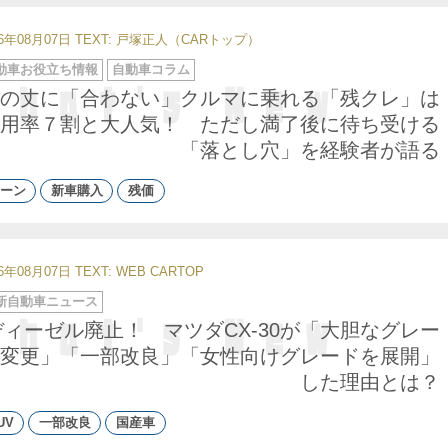
26年08月07日
TEXT: 戸塚正人（CARトップ）
動車お役立ち情報
自動車コラム
の丈に「合わない」クルマに乗れる「残クレ」は
用率７割と大人気！ ただし満了後に待ち受ける
「落とし穴」を経験者が語る
ーン
新車購入
残価
26年08月07日
TEXT: WEB CARTOP
新自動車ニュース
ディーゼル廃止！ マツダCX-30が「大胆なグレー
変更」「一部改良」「女性向けグレードを展開」
した理由とは？
UV
一部改良
国産車