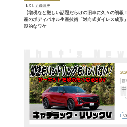
ゴ
TEXT:
近藤暁史
リ
ー
【増税など厳しい話題だらけの旧車に久々の朗報
産のボディパネル生産技術「対向式ダイレス成形
期的なワケ
20
カ
新
テ
ゴ
中
リ
ー
Ca